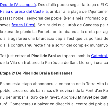
Déu de l'Assumpció
. Des d'allà podeu seguir la traça d'El C
Palau o presó del Castellà
, arribar a la plaça de l'Ajuntam
passat noble i senyorial del poble. (Per a més informació p
seves
festes i fires
)
. Sortint del nucli urbà de Gandesa pel 
la zona de pícnic La Fonteta on tombareu a la dreta per agaf
d'allà agafareu una bifurcació cap a l'est que us portarà de 
d'allà continuareu recte fins a sortir del complex muntanyós 
Tot just entrar al
Pinell de Brai
us topareu amb la
Catedral 
de la Vila on trobareu la Parròquia de Sant Llorenç i una cas
Etapa 2: De Pinell de Brai a Benissanet
En aquesta etapa abandoneu la comarca de la Terra Alta i en
poble, creuareu els barrancs d’Enrovina i de la Font d’en Rel
riu per arribar al turó de Miravet. Abordeu
Miravet
per dal
turó. Començareu a baixar en direcció al centre del poble p