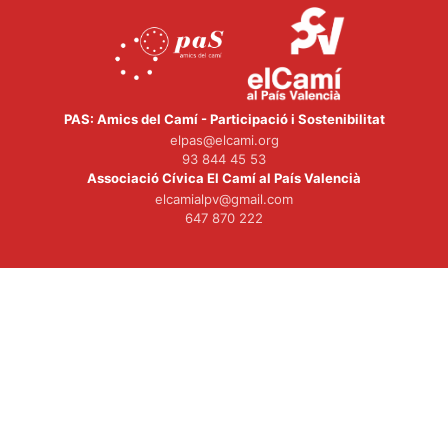
PAS: Amics del Camí - Participació i Sostenibilitat
elpas@elcami.org
93 844 45 53
Associació Cívica El Camí al País Valencià
elcamialpv@gmail.com
647 870 222