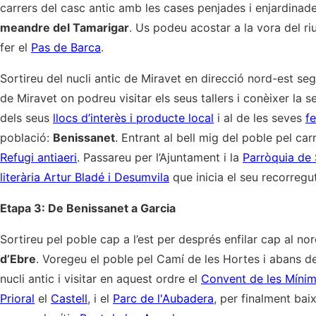
carrers del casc antic amb les cases penjades i enjardinades
meandre del Tamarigar
. Us podeu acostar a la vora del ri
fer el
Pas de Barca
.
Sortireu del nucli antic de Miravet en direcció nord-est seg
de Miravet on podreu visitar els seus tallers i conèixer la
dels seus
llocs d’interès i producte local
i al de les seves
fe
població:
Benissanet
. Entrant al bell mig del poble pel car
Refugi antiaeri
. Passareu per l’Ajuntament i la
Parròquia de 
literària Artur Bladé i Desumvila
que inicia el seu recorregu
Etapa 3: De Benissanet a Garcia
Sortireu pel poble cap a l’est per després enfilar cap al nord
d’Ebre
. Voregeu el poble pel Camí de les Hortes i abans de
nucli antic i visitar en aquest ordre el
Convent de les Mínime
Prioral
el
Castell
, i el
Parc de l'Aubadera
, per finalment ba