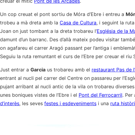
creuar el mític
Pont de les Arcades
.
Un cop creuat el pont sortiu de Móra d’Ebre i entreu a
Mór
trobeu a mà dreta amb la
Casa de Cultura
, i seguint la ru
Joan on just tombant a la dreta trobareu l’
Església de la M
damunt d’un barranc. Des d’allà mateix podeu visitar tamb
on agafareu el carrer Aragó passant per l’antiga i emblemà
Seguiu la ruta remuntant el curs de l’Ebre per creuar el riu 
Just entrar a
Garcia
us trobareu amb el
restaurant Pas de l
entrant al nucli pel carrer del Centre on passareu per l’Esg
pujant arribant al nucli antic de la vila on trobareu diverse
unes boniques vistes de l’Ebre i el
Pont del Ferrocarril
. Per
d’interès
, les seves
festes i esdeveniments
i una
ruta històr