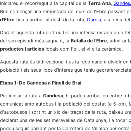
Iniciareu el recorregut a la capital de la
Terra Alta
,
Gandes
Brai començar una remuntada del curs de l'Ebre passant pe
d'Ebre
fins a arribar al destí de la ruta,
Garcia
, als peus de
Durant aquesta ruta podreu fer una intensa mirada a un fet h
del seu episodi més sagnant, la
Batalla de l'Ebre
, admirar 
productes i articles
locals com l'oli, el vi o la ceràmica.
Aquesta ruta és bidireccional i us la recomanem dividir en 
població i els seus llocs d’interès que teniu georeferenciat
Etapa 1: De Gandesa a Pinell de Brai
Per iniciar la ruta a
Gandesa
, hi podeu arribar en cotxe o b
comunicat amb autobús i la població del costat (a 5 km), M
d'autobusos i sortint un xic del traçat de la ruta, baixeu u
declarat una de les set meravelles de Catalunya, i a tocar 
podeu seguir baixant per la Carretera de Villalba per entrar 