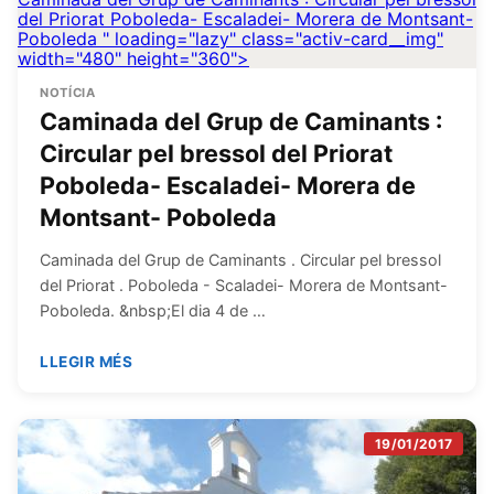
del Priorat Poboleda- Escaladei- Morera de Montsant-
Poboleda
" loading="lazy" class="activ-card__img"
width="480" height="360">
NOTÍCIA
Caminada del Grup de Caminants :
Circular pel bressol del Priorat
Poboleda- Escaladei- Morera de
Montsant- Poboleda
Caminada del Grup de Caminants . Circular pel bressol
del Priorat . Poboleda - Scaladei- Morera de Montsant-
Poboleda. &nbsp;El dia 4 de …
LLEGIR MÉS
19/01/2017