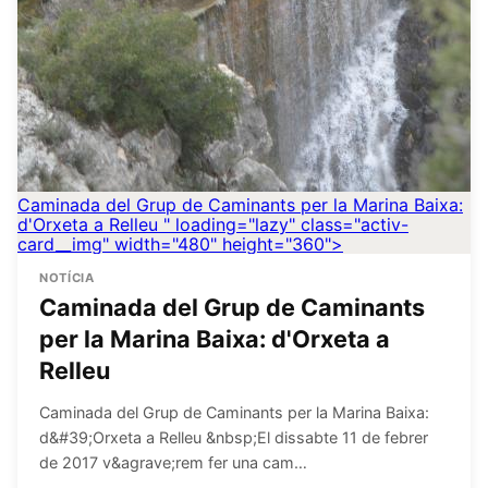
Caminada del Grup de Caminants per la Marina Baixa:
d'Orxeta a Relleu
" loading="lazy" class="activ-
card__img" width="480" height="360">
NOTÍCIA
Caminada del Grup de Caminants
per la Marina Baixa: d'Orxeta a
Relleu
Caminada del Grup de Caminants per la Marina Baixa:
d&#39;Orxeta a Relleu &nbsp;El dissabte 11 de febrer
de 2017 v&agrave;rem fer una cam…