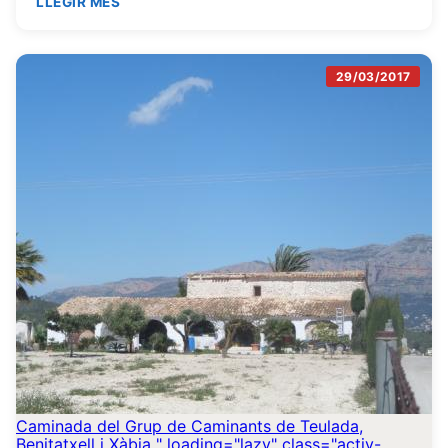
LLEGIR MÉS
29/03/2017
Caminada del Grup de Caminants de Teulada,
Benitatxell i Xàbia
" loading="lazy" class="activ-