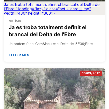
Ja es troba totalment definit el brancal del Delta de
l'Ebre
" loading="lazy" class="activ-card__img"
width="480" height="360">
NOTÍCIA
Ja es troba totalment definit el
brancal del Delta de l'Ebre
Ja podem fer el Cam&iacute; al Delta de l&#39;Ebre
LLEGIR MÉS
10/03/2017