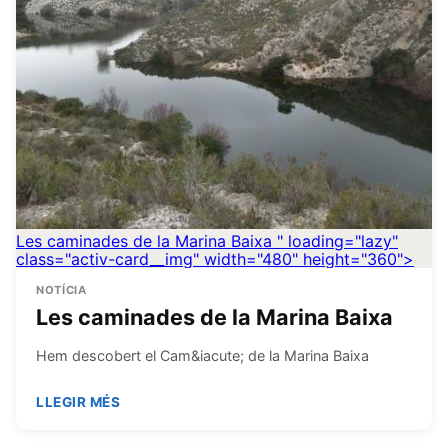
Les caminades de la Marina Baixa
" loading="lazy"
class="activ-card__img" width="480" height="360">
NOTÍCIA
Les caminades de la Marina Baixa
Hem descobert el Cam&iacute; de la Marina Baixa
LLEGIR MÉS