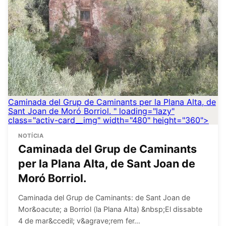
Caminada del Grup de Caminants per la Plana Alta, de
Sant Joan de Moró Borriol.
" loading="lazy"
class="activ-card__img" width="480" height="360">
NOTÍCIA
Caminada del Grup de Caminants
per la Plana Alta, de Sant Joan de
Moró Borriol.
Caminada del Grup de Caminants: de Sant Joan de
Mor&oacute; a Borriol (la Plana Alta) &nbsp;El dissabte
4 de mar&ccedil; v&agrave;rem fer…