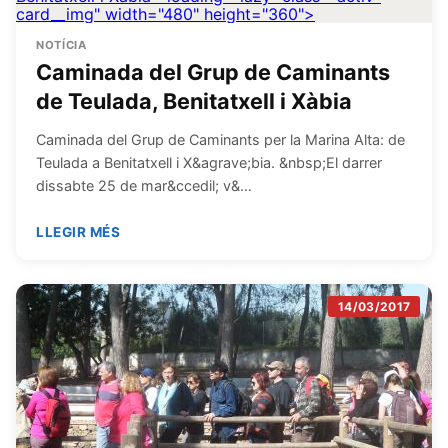
card__img" width="480" height="360">
NOTÍCIA
Caminada del Grup de Caminants
de Teulada, Benitatxell i Xàbia
Caminada del Grup de Caminants per la Marina Alta: de
Teulada a Benitatxell i X&agrave;bia. &nbsp;El darrer
dissabte 25 de mar&ccedil; v&…
LLEGIR MÉS
14/03/2017