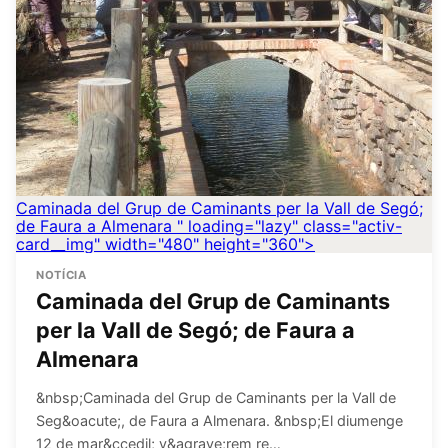
Caminada del Grup de Caminants per la Vall de Segó;
de Faura a Almenara
" loading="lazy" class="activ-
card__img" width="480" height="360">
NOTÍCIA
Caminada del Grup de Caminants
per la Vall de Segó; de Faura a
Almenara
&nbsp;Caminada del Grup de Caminants per la Vall de
Seg&oacute;, de Faura a Almenara. &nbsp;El diumenge
12 de mar&ccedil; v&agrave;rem re…