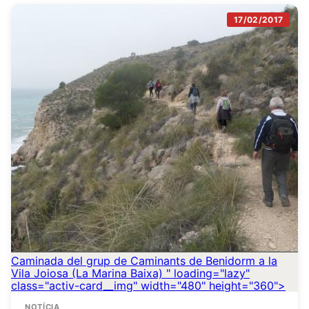
17/02/2017
Caminada del grup de Caminants de Benidorm a la
Vila Joiosa (La Marina Baixa)
" loading="lazy"
class="activ-card__img" width="480" height="360">
NOTÍCIA