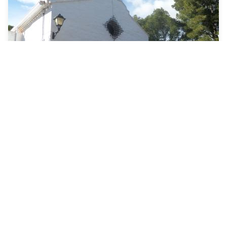
Caminada del grup de Caminants de Sagunt Faura
(Camp de Morvedre)
" loading="lazy" class="activ-
card__img" width="480" height="360">
NOTÍCIA
Caminada del grup de Caminants
de Sagunt Faura (Camp de