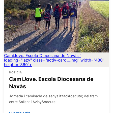
CamíJove. Escola Diocesana de Navàs
"
loading="lazy" class="activ-card__img" width="480"
height="360">
NOTÍCIA
CamíJove. Escola Diocesana de
Navàs
Jornada i caminada de senyalitzaci&oacute; del tram
entre Sallent i Aviny&oacute;