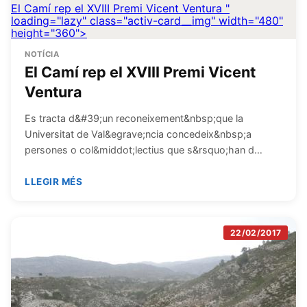
El Camí rep el XVIII Premi Vicent Ventura
"
loading="lazy" class="activ-card__img" width="480"
height="360">
NOTÍCIA
El Camí rep el XVIII Premi Vicent
Ventura
Es tracta d&#39;un reconeixement&nbsp;que la
Universitat de Val&egrave;ncia concedeix&nbsp;a
persones o col&middot;lectius que s&rsquo;han d…
LLEGIR MÉS
22/02/2017