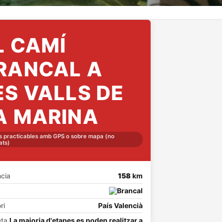
L CAMÍ
RANCAL A
ES VALLS DE
A MARINA
 practicables amb GPS o sobre mapa (no
ats)
ncia
158
km
ri
País Valencià
eta
La majoria d'etapes es poden realitzar a