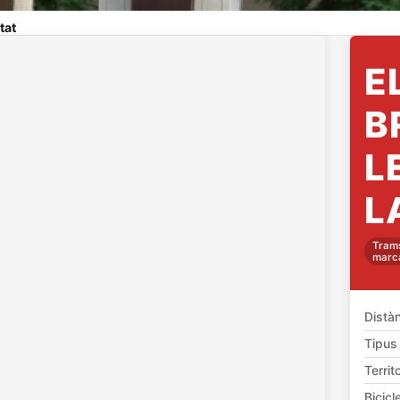
tat
E
B
L
L
Trams
marc
Distà
Tipus
Territo
Bicicl