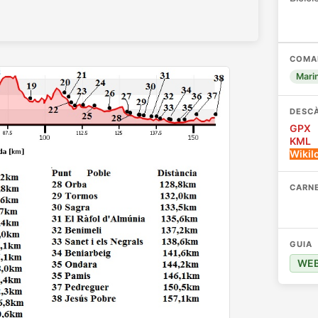
COMA
Mari
DESCÀ
GPX
KML
Wikil
CARNE
Carn
GUIA
WE