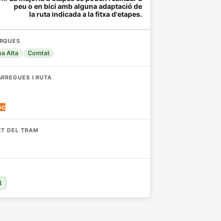
peu o en bici amb alguna adaptació de
la ruta indicada a la fitxa d'etapes.
RQUES
na Alta
Comtat
RREGUES I RUTA
oc
T DEL TRAM
et d'El Camí a les Valls de la Marina
B