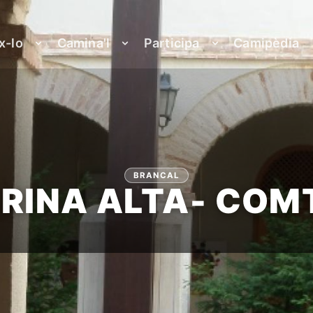
x-lo
Camina'l
Participa
Camipèdia
BRANCAL
RINA ALTA- COM