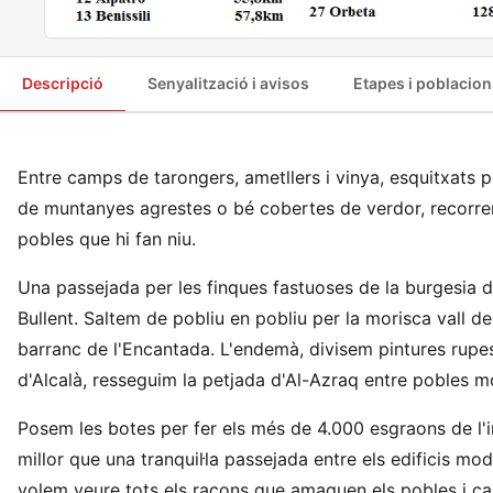
Descripció
Senyalització i avisos
Etapes i poblacion
Entre camps de tarongers, ametllers i vinya, esquitxats p
de muntanyes agrestes o bé cobertes de verdor, recorrem l
pobles que hi fan niu.
Una passejada per les finques fastuoses de la burgesia d
Bullent. Saltem de pobliu en pobliu per la morisca vall de 
barranc de l'Encantada. L'endemà, divisem pintures rupest
d'Alcalà, resseguim la petjada d'Al-Azraq entre pobles mo
Posem les botes per fer els més de 4.000 esgraons de l'i
millor que una tranquil·la passejada entre els edificis mo
volem veure tots els racons que amaguen els pobles i ca