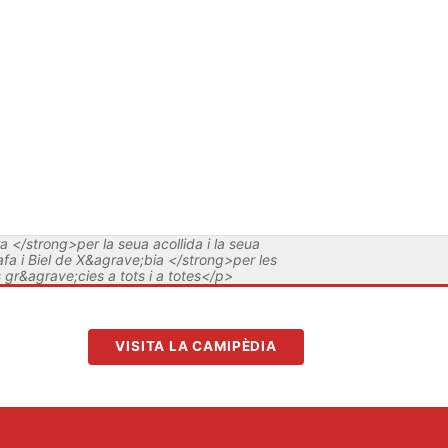
/strong>per la seua acollida i la seua
fa i Biel de X&agrave;bia </strong>per les
gr&agrave;cies a tots i a totes</p>
VISITA LA CAMIPÈDIA