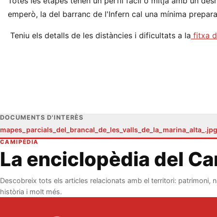
Totes les etapes tenen un perfil fàcil o mitjà amb un desni
emperò, la del barranc de l'Infern cal una mínima preparac
Teniu els detalls de les distàncies i dificultats a la
fitxa 
DOCUMENTS D'INTERÈS
mapes_parcials_del_brancal_de_les_valls_de_la_marina_alta_.jpg
CAMIPÈDIA
La enciclopèdia del C
Descobreix tots els articles relacionats amb el territori: patrimoni, n
història i molt més.