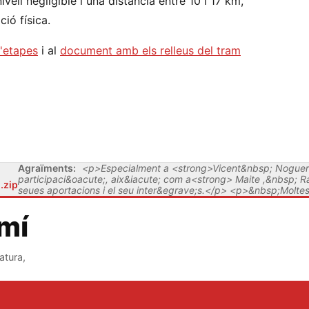
vell negligible i una distància entre 10 i 17 km,
ió física.
d'etapes
i al
document amb els relleus del tram
Agraïments:
<p>Especialment a <strong>Vicent&nbsp; Noguera <
participaci&oacute;, aix&iacute; com a<strong> Maite ,&nbsp; Ra
.zip
seues aportacions i el seu inter&egrave;s.</p> <p>&nbsp;Moltes 
amí
atura,