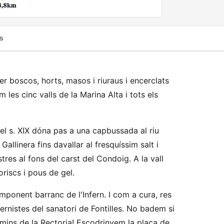
s
er boscos, horts, masos i riuraus i encerclats
es cinc valls de la Marina Alta i tots els
el s. XIX dóna pas a una capbussada al riu
Gallinera fins davallar al fresquíssim salt i
res al fons del carst del Condoig. A la vall
riscs i pous de gel.
mponent barranc de l'Infern. I com a cura, res
dernistes del sanatori de Fontilles. No badem si
mins de la Rectoria! Escodrinyem la plaça de