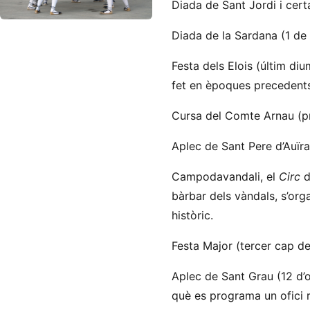
Diada de Sant Jordi i certa
Diada de la Sardana (1 de
Festa dels Elois (últim di
fet en èpoques precedents,
Cursa del Comte Arnau (pr
Aplec de Sant Pere d’Auïr
Campodavandali, el
Circ
d
bàrbar dels vàndals, s’org
històric.
Festa Major (tercer cap d
Aplec de Sant Grau (12 d’o
què es programa un ofici re