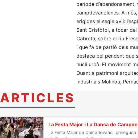
període d’abandonament, v
campdevanolencs. A més, e
erigides el segle xvii: l’es
Sant Cristòfol, a tocar de
Cabreta, sobre el riu Fres
i que fa de partió dels mu
destaca pel pendent que se
nucli urbà. El moviment mod
Quant a patrimoni arquitec
industrials Molinou, Perna
ARTICLES
La Festa Major i La Dansa de Campde
La Festa Major de Campdevànol, coneguda ta