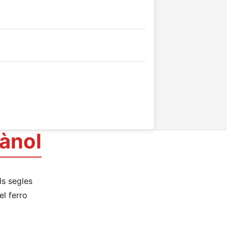
ànol
ls segles
el ferro