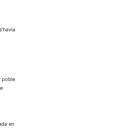
s’havia
l poble
de
nada en