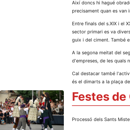
Així doncs hi hagué obrador
precisament quan es van in
Entre finals del s.XIX i el 
sector primari es va diver
guix i del ciment. També es
A la segona meitat del segl
d'empreses, de les quals 
Cal destacar també l'activ
és el dimarts a la plaça d
Festes de
Processó dels Sants Miste