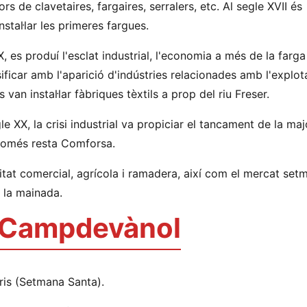
s de clavetaires, fargaires, serralers, etc. Al segle XVII és
stal·lar les primeres fargues.
XX, es produí l'esclat industrial, l'economia a més de la farga 
sificar amb l'aparició d'indústries relacionades amb l'explot
 van instal·lar fàbriques tèxtils a prop del riu Freser.
e XX, la crisi industrial va propiciar el tancament de la maj
només resta Comforsa.
itat comercial, agrícola i ramadera, així com el mercat set
e la mainada.
 Campdevànol
ris (Setmana Santa).