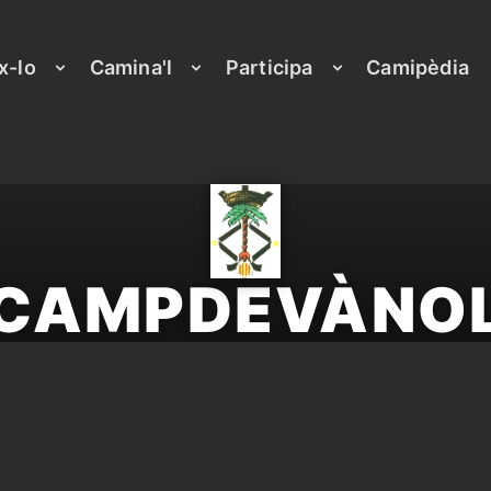
x-lo
Camina'l
Participa
Camipèdia
CAMPDEVÀNO