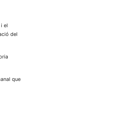
i el
ació del
oria
manal que