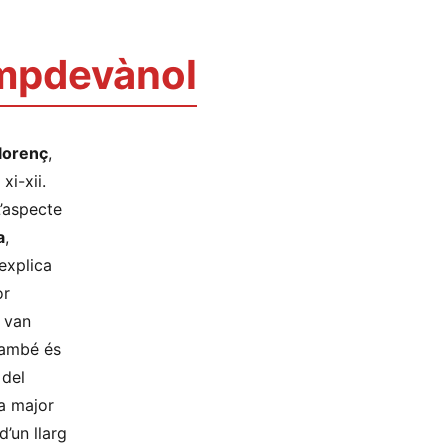
ampdevànol
Llorenç
,
xi-xii.
’aspecte
a
,
’explica
or
i van
també és
 del
na major
d’un llarg