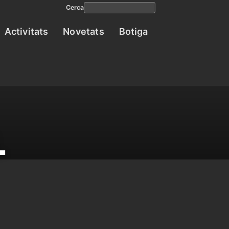
Cerca
Activitats
Novetats
Botiga
Navega
princip
L