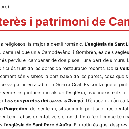
bre).
nterès i patrimoni de C
is religiosos, la majoria d’estil romànic. L’
església de Sant 
iu camí ral que unia Campdevànol i Gombrèn, és dels segles 
és perviu el campanar de dos pisos i una part dels murs. L
ifici és fruit de les obres de restauració recents. De
la Vell
nicament són visibles la part baixa de les parets, cosa que s
ue va partir en acabar la Guerra Civil. Es conta que el pint
 veure les pintures murals de l’església, avui inexistents, i l
tar
Les senyoretes del carrer d’Avinyó
. D’època romànica 
de Puigrodon
, del segle xii, situada a la part sud-occidental
r tenir l’absis orientat vers el nord. Però l’edifici que té u
 l’
església de Sant Pere d’Auïra
. El motiu és que, després 