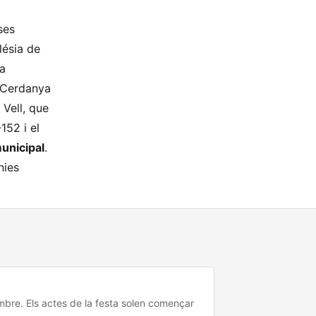
ses
glésia de
la
a Cerdanya
 Vell, que
152 i el
municipal
.
nies
bre. Els actes de la festa solen començar