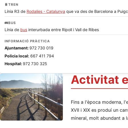
🚆
TREN
Línia R3 de
Rodalies - Catalunya
que va des de Barcelona a Puigc
🚌
BUS
Línia de
bus
interurbada entre Ripoll i Vall de Ribes
INFORMACIÓ PRÀCTICA
Ajuntament:
972 730 019
Policia local:
667 411 794
Hospital:
972 730 325
Activitat
Fins a l'època moderna, l'
XVII i XIX es produí un can
mineral, molt abundant a la