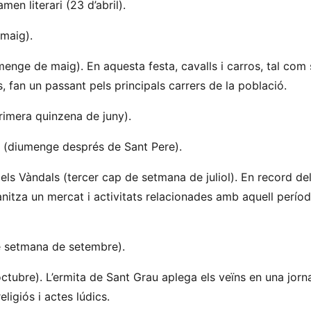
men literari (23 d’abril).
 maig).
umenge de maig). En aquesta festa, cavalls i carros, tal com 
 fan un passant pels principals carrers de la població.
imera quinzena de juny).
a (diumenge després de Sant Pere).
els Vàndals (tercer cap de setmana de juliol). En record de
anitza un mercat i activitats relacionades amb aquell perío
e setmana de setembre).
ctubre). L’ermita de Sant Grau aplega els veïns en una jor
ligiós i actes lúdics.