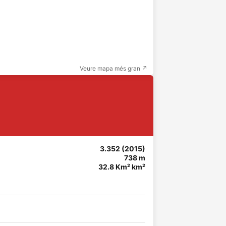
Veure mapa més gran ↗
3.352 (2015)
738 m
32.8 Km² km²