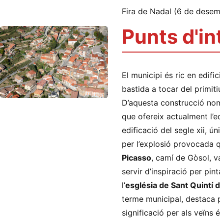
Fira de Nadal (6 de desem
Punts d'i
El municipi és ric en edific
bastida a tocar del primit
D’aquesta construcció nom
que ofereix actualment l’ed
edificació del segle xii, ú
per l’explosió provocada q
Picasso
, camí de Gòsol, va
servir d’inspiració per pin
l’
església de Sant Quintí 
terme municipal, destaca pe
significació per als veïns és