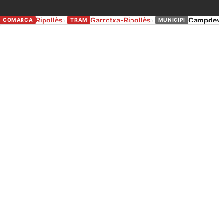
Ripollès
Garrotxa-Ripollès
Campdev
COMARCA
TRAM
MUNICIPI