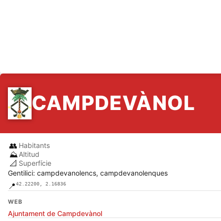
CAMPDEVÀNOL
👥
Habitants
⛰️
Altitud
📐
Superfície
Gentilici: campdevanolencs, campdevanolenques
42.22200, 2.16836
📍
WEB
Ajuntament de Campdevànol