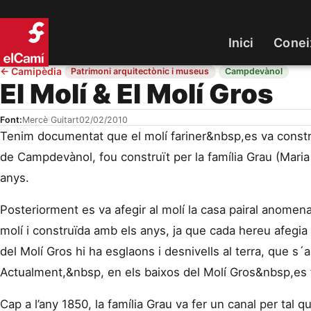
Inici
Conei
←
Camipèdia
·
·
Patrimoni arquitectònic i museus
Campdevànol
El Molí & El Molí Gros
Font:
Mercè Guitart
02/02/2010
Tenim documentat que el molí fariner&nbsp,es va construi
de Campdevànol, fou construït per la família Grau (Maria
anys.
Posteriorment es va afegir al molí la casa pairal anomen
molí i construïda amb els anys, ja que cada hereu afegia
del Molí Gros hi ha esglaons i desnivells al terra, que s
Actualment,&nbsp, en els baixos del Molí Gros&nbsp,es f
Cap a l’any 1850, la família Grau va fer un canal per tal q