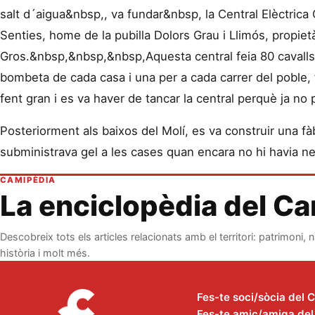
salt d´aigua&nbsp,, va fundar&nbsp, la Central Elèctric
Senties, home de la pubilla Dolors Grau i Llimós, propietà
Gros.&nbsp,&nbsp,&nbsp,Aquesta central feia 80 cavalls 
bombeta de cada casa i una per a cada carrer del poble,
fent gran i es va haver de tancar la central perquè ja no
Posteriorment als baixos del Molí, es va construir una f
subministrava gel a les cases quan encara no hi havia ne
CAMIPÈDIA
La enciclopèdia del C
Descobreix tots els articles relacionats amb el territori: patrimoni, n
història i molt més.
Fes-te soci/sòcia del 
Fes-te amic/amiga del C