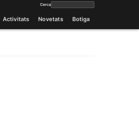
Cerca
Activitats
Novetats
Botiga
Navega
princip