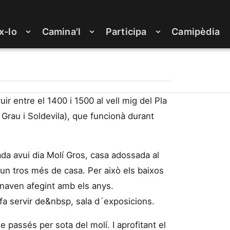
x-lo
Camina'l
Participa
Camipèdia
r entre el 1400 i 1500 al vell mig del Pla
 Grau i Soldevila), que funcionà durant
ada avui dia Molí Gros, casa adossada al
 un tros més de casa. Per això els baixos
´anaven afegint amb els anys.
a servir de&nbsp, sala d´exposicions.
ue passés per sota del molí. I aprofitant el