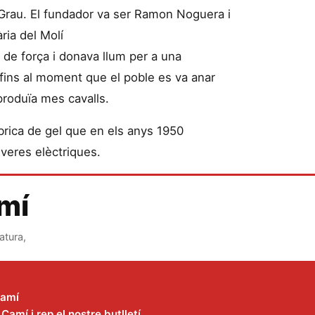
a Grau. El fundador va ser Ramon Noguera i
ria del Molí
de força i donava llum per a una
 fins al moment que el poble es va anar
 produïa mes cavalls.
àbrica de gel que en els anys 1950
veres elèctriques.
amí
atura,
Camí
amí i rep el nostre butlletí