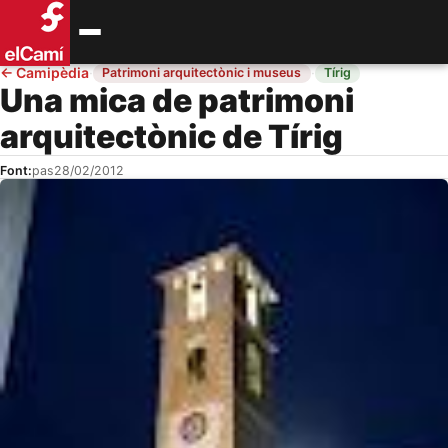
←
Camipèdia
·
·
Patrimoni arquitectònic i museus
Tírig
Una mica de patrimoni
arquitectònic de Tírig
Font:
pas
28/02/2012