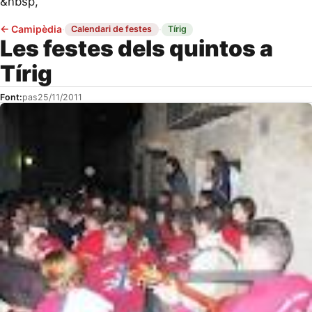
&nbsp,
←
Camipèdia
·
·
Calendari de festes
Tírig
Les festes dels quintos a
Tírig
Font:
pas
25/11/2011