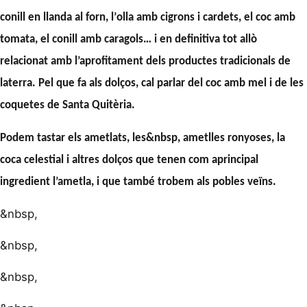
conill en llanda al forn,
l’
olla amb cigrons i cardets,
el
coc amb
tomata,
el
conill amb caragols…
i en definitiva tot allò
relacionat amb l’aprofitament dels productes tradicionals de
laterra. Pel que fa als dolços, cal parlar del
coc amb mel
i de les
coquetes de Santa Quitèria.
Podem tastar els ametlats, les&nbsp,
ametlles ronyoses, la
coca celestial i altres dolços que tenen com aprincipal
ingredient l’
ametla,
i que també trobem als pobles veïns.
&nbsp,
&nbsp,
&nbsp,