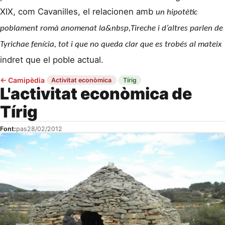
XIX, com Cavanilles, el relacionen amb
un hipotètic
poblament romà anomenat la&nbsp,
Tireche
i d’altres parlen de
Tyrichae
fenícia, tot i que no queda clar que es trobés al mateix
indret que el poble actual.
←
Camipèdia
·
·
Activitat econòmica
Tírig
L'activitat econòmica de
Tírig
Font:
pas
28/02/2012