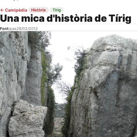
←
Camipèdia
·
·
Història
Tírig
Una mica d'història de Tírig
Font:
pas
28/02/2012