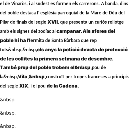
el de Vinaròs, i al sudest es formen els carrerons. A banda, dins
del poble destaca l’
església parroquial
de la Mare de Déu del
XVII
Pilar de finals del segle
, que presenta un curiós rellotge
campanar. Als afores del
amb els signes del zodíac al
poble hi ha l'l
ermita de Santa Bàrbara
que rep
els anys la petició devota de protecció
tots&nbsp,&nbsp,
de les collites la primera setmana de desembre.
També prop del poble trobem el&nbsp,
pou de
Vila,&nbsp,
la&nbsp,
construït per tropes franceses a principis
XIX
de la Cadena.
del segle
, i el
pou
&nbsp,
&nbsp,
&nbsp,