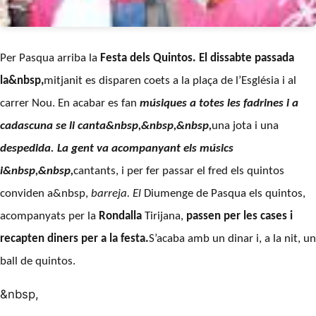
Per Pasqua arriba la
Festa dels Quintos.
El dissabte passada
la&nbsp,
mitjanit es disparen coets a la plaça de l’Església i al
carrer Nou. En acabar es fan
músiques
a totes les fadrines i a
cadascuna se li canta&nbsp,&nbsp,&nbsp,
una jota i una
despedida.
La gent va acompanyant els músics
i&nbsp,&nbsp,
cantants, i per fer passar el fred els quintos
conviden a&nbsp,
barreja
. El
Diumenge de Pasqua els quintos,
acompanyats per la
Rondalla
Tirijana,
passen per les cases i
recapten diners per a la festa.
S’acaba amb un dinar i, a la nit, un
ball de quintos.
&nbsp,