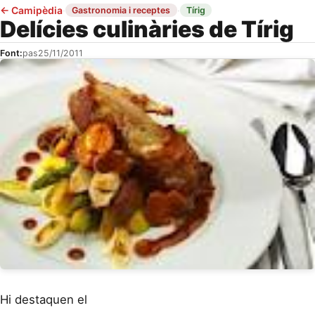
←
Camipèdia
·
·
Gastronomia i receptes
Tírig
Delícies culinàries de Tírig
Font:
pas
25/11/2011
Hi destaquen el