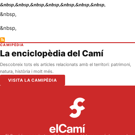
&nbsp,&nbsp,
&nbsp,&nbsp,&nbsp,&nbsp,&nbsp,
&nbsp,
&nbsp,
CAMIPÈDIA
La enciclopèdia del Camí
Descobreix tots els articles relacionats amb el territori: patrimoni,
natura, història i molt més.
VISITA LA CAMIPÈDIA