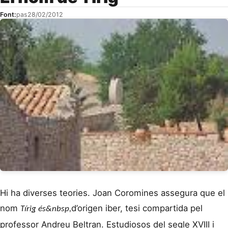
Font:
pas
28/02/2012
Hi ha diverses teories. Joan Coromines assegura que el
nom
d’origen iber, tesi compartida pel
Tírig
és&nbsp,
professor Andreu Beltran. Estudiosos del segle XVIII i