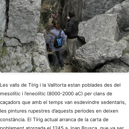
Les valls de Tírig i la Valltorta estan poblades des del
mesolític i l’eneolític (8000-2000 aC) per clans de
caçadors que amb el temps van esdevindre sedentaris,
les pintures rupestres d’aquests períodes en deixen
constància. El Tírig actual arranca de la carta de
poblament atorgada el 1245 a Joan Brusca, que va ser