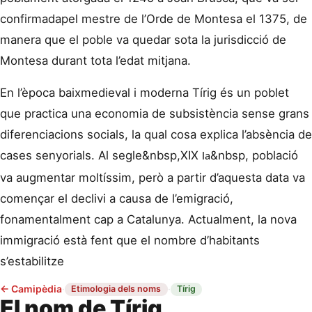
confirmadapel mestre de l’Orde de Montesa el 1375, de
manera que el poble va quedar sota la jurisdicció de
Montesa durant tota l’edat mitjana.
En l’època baixmedieval i moderna Tírig és un poblet
que practica una economia de subsistència sense grans
diferenciacions socials, la qual cosa explica l’absència de
cases senyorials. Al segle&nbsp,
XIX
&nbsp, població
la
va augmentar moltíssim, però a partir d’aquesta data va
començar el declivi a causa de l’emigració,
fonamentalment cap a Catalunya. Actualment, la nova
immigració està fent que el nombre d’habitants
s’estabilitze
←
Camipèdia
·
·
Etimologia dels noms
Tírig
El nom de Tírig