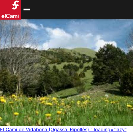
El Camí de Vidabona (Ogassa, Ripollès)
" loading="lazy"