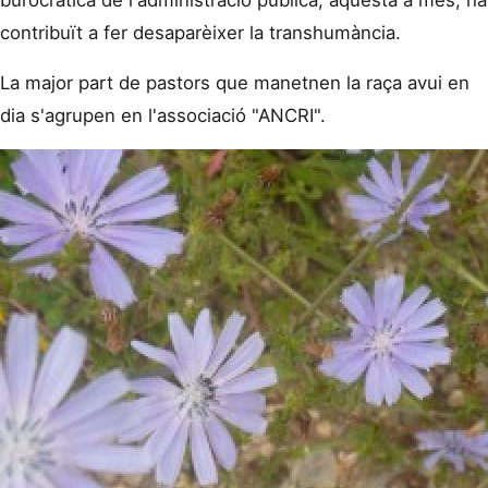
burocràtica de l'administració pública, aquesta a més, ha
contribuït a fer desaparèixer la transhumància.
La major part de pastors que manetnen la raça avui en
dia s'agrupen en l'associació "ANCRI".