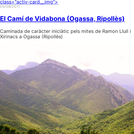
class="activ-card__img">
05/08/2011
El Camí de Vidabona (Ogassa, Ripollès)
Caminada de caràcter iniciàtic pels mites de Ramon Llull i
Xirinacs a Ogassa (Ripollès)