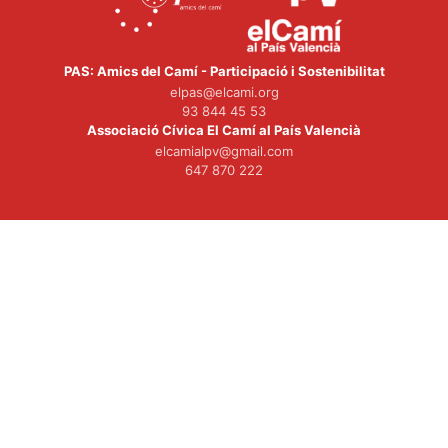
PAS: Amics del Camí - Participació i Sostenibilitat
elpas@elcami.org
93 844 45 53
Associació Cívica El Camí al País Valencià
elcamialpv@gmail.com
647 870 222