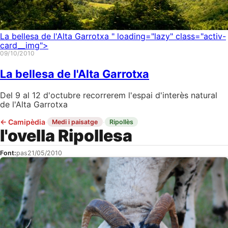
La bellesa de l'Alta Garrotxa
" loading="lazy" class="activ-
card__img">
09/10/2010
La bellesa de l'Alta Garrotxa
Del 9 al 12 d'octubre recorrerem l'espai d'interès natural
de l'Alta Garrotxa
←
Camipèdia
·
·
Medi i paisatge
Ripollès
l'ovella Ripollesa
Font:
pas
21/05/2010