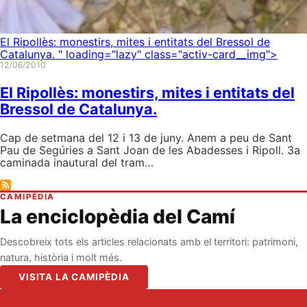
El Ripollès: monestirs, mites i entitats del Bressol de
Catalunya.
" loading="lazy" class="activ-card__img">
12/06/2010
El Ripollès: monestirs, mites i entitats del
Bressol de Catalunya.
Cap de setmana del 12 i 13 de juny. Anem a peu de Sant
Pau de Segúries a Sant Joan de les Abadesses i Ripoll. 3a
caminada inautural del tram…
CAMIPÈDIA
La enciclopèdia del Camí
Descobreix tots els articles relacionats amb el territori: patrimoni,
natura, història i molt més.
VISITA LA CAMIPÈDIA