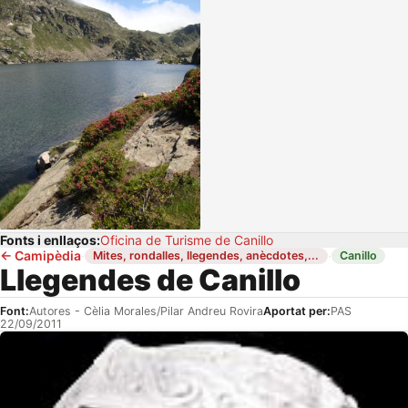
Fonts i enllaços:
Oficina de Turisme de Canillo
←
Camipèdia
·
·
Mites, rondalles, llegendes, anècdotes,...
Canillo
Llegendes de Canillo
Font:
Autores - Cèlia Morales/Pilar Andreu Rovira
Aportat per:
PAS
22/09/2011