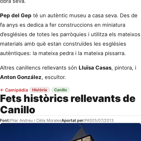
obra seva.
Pep del Gep
té un autèntic museu a casa seva. Des de
fa anys es dedica a fer construccions en miniatura
d’esglésies de totes les parròquies i utilitza els mateixos
materials amb què estan construïdes les esglésies
autèntiques: la mateixa pedra i la mateixa pissarra.
Altres canillencs rellevants són
Lluïsa Casas
, pintora, i
Anton González
, escultor.
←
Camipèdia
·
·
Història
Canillo
Fets històrics rellevants de
Canillo
Font:
Pilar Andreu i Cèlia Morales
Aportat per:
PAS
05/07/2013