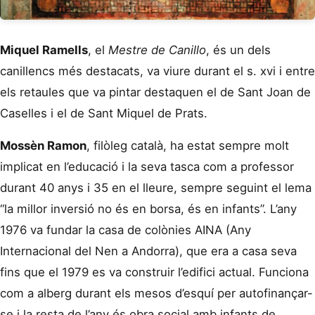
Miquel Ramells
, el
Mestre de Canillo
, és un dels
canillencs més destacats, va viure durant el s. xvi i entre
els retaules que va pintar destaquen el de Sant Joan de
Caselles i el de Sant Miquel de Prats.
Mossèn Ramon
, filòleg català, ha estat sempre molt
implicat en l’educació i la seva tasca com a professor
durant 40 anys i 35 en el lleure, sempre seguint el lema
“la millor inversió no és en borsa, és en infants”. L’any
1976 va fundar la casa de colònies AINA (Any
Internacional del Nen a Andorra), que era a casa seva
fins que el 1979 es va construir l’edifici actual. Funciona
com a alberg durant els mesos d’esquí per autofinançar-
se i la resta de l’any és obra social amb infants de