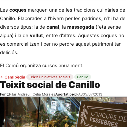
Les
coques
marquen una de les tradicions culinàries de
Canillo. Elaborades a l’hivern per les padrines, n’hi ha de
diversos tipus: la de
canal
, la
massegada
(feta sense
aigua) i la de
vellut
, entre d’altres. Aquestes coques no
es comercialitzen i per no perdre aquest patrimoni tan
deliciós.
El Comú organitza cursos anualment.
←
Camipèdia
·
·
Teixit i iniciatives socials
Canillo
Teixit social de Canillo
Font:
Pilar Andreu i Cèlia Morales
Aportat per:
PAS
05/07/2013