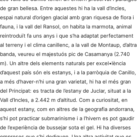
de gran bellesa. Entre aquestes hi ha la vall d’Incles,
espai natural d’origen glacial amb gran riquesa de flora i
fauna, i la vall del Ransol, on habita la marmota, animal
reintroduït fa uns anys i que s’ha adaptat perfectament
al terreny i el clima canillenc, a la vall de Montaup, d’altra
banda, veureu el majestuós pic de Casamanya (2.740
m). Un altre dels elements naturals per excel•lència
d’aquest país són els estanys, i a la parròquia de Canillo,
a més d’haver-n’hi una gran varietat, hi ha el més gran
del Principat: es tracta de l’estany de Juclar, situat a la
Vall d’Incles, a 2.442 m d’altitud. Com a curiositat, en
aquest estany, com en altres de la geografia andorrana,
s’hi pot practicar submarinisme i a l’hivern es pot gaudir
de l’experiència de bussejar sota el gel. Hi ha diverses
empreses que s’hi dediquen. Una altra activitat que es