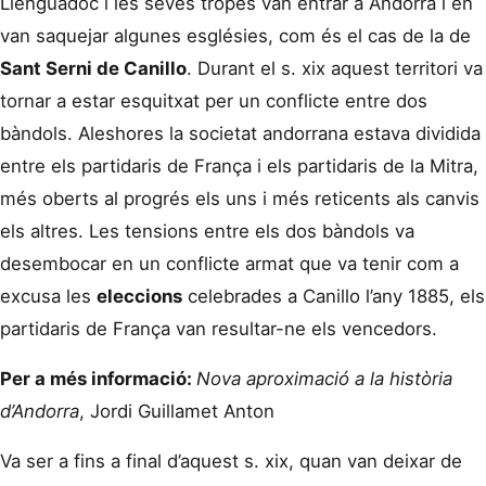
Llenguadoc i les seves tropes van entrar a Andorra i en
van saquejar algunes esglésies, com és el cas de la de
Sant Serni de Canillo
. Durant el s. xix aquest territori va
tornar a estar esquitxat per un conflicte entre dos
bàndols. Aleshores la societat andorrana estava dividida
entre els partidaris de França i els partidaris de la Mitra,
més oberts al progrés els uns i més reticents als canvis
els altres. Les tensions entre els dos bàndols va
desembocar en un conflicte armat que va tenir com a
excusa les
eleccions
celebrades a Canillo l’any 1885, els
partidaris de França van resultar-ne els vencedors.
Per a més informació:
Nova aproximació a la història
d
’
Andorra
, Jordi Guillamet Anton
Va ser a fins a final d’aquest s. xix, quan van deixar de