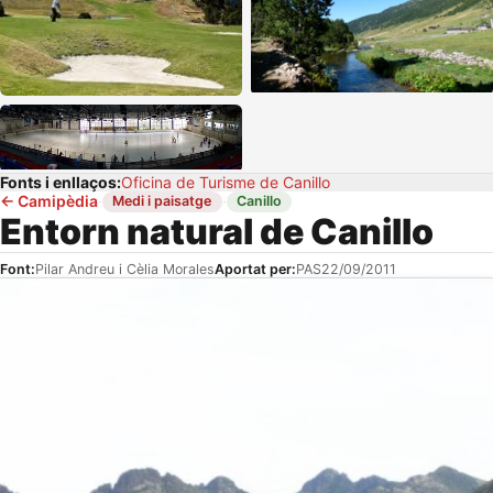
Fonts i enllaços:
Oficina de Turisme de Canillo
←
Camipèdia
·
·
Medi i paisatge
Canillo
Entorn natural de Canillo
Font:
Pilar Andreu i Cèlia Morales
Aportat per:
PAS
22/09/2011