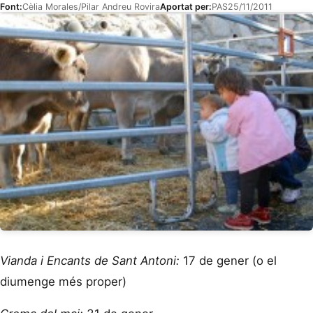
Font:
Cèlia Morales/Pilar Andreu Rovira
Aportat per:
PAS
25/11/2011
Vianda i Encants de Sant Antoni:
17 de gener (o el
diumenge més proper)