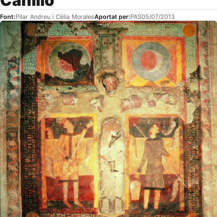
Canillo
Font:
Pilar Andreu i Cèlia Morales
Aportat per:
PAS
05/07/2013