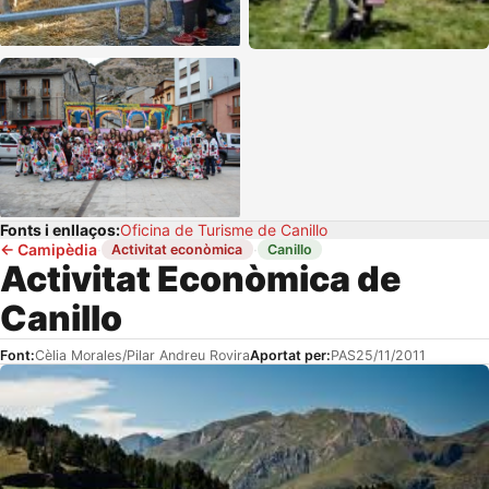
Fonts i enllaços:
Oficina de Turisme de Canillo
←
Camipèdia
·
·
Activitat econòmica
Canillo
Activitat Econòmica de
Canillo
Font:
Cèlia Morales/Pilar Andreu Rovira
Aportat per:
PAS
25/11/2011