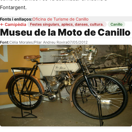
Fontargent.
Fonts i enllaços:
Oficina de Turisme de Canillo
←
Camipèdia
·
·
Festes singulars, aplecs, danses, cultura.
Canillo
Museu de la Moto de Canillo
Font:
Cèlia Morales/Pilar Andreu Rovira
07/05/2012