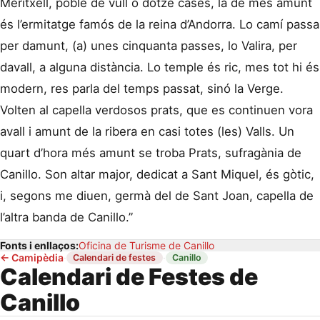
Meritxell, poble de vull o dotze cases, la de més amunt
és l’ermitatge famós de la reina d’Andorra. Lo camí passa
per damunt, (a) unes cinquanta passes, lo Valira, per
davall, a alguna distància. Lo temple és ric, mes tot hi és
modern, res parla del temps passat, sinó la Verge.
Volten al capella verdosos prats, que es continuen vora
avall i amunt de la ribera en casi totes (les) Valls. Un
quart d’hora més amunt se troba Prats, sufragània de
Canillo. Son altar major, dedicat a Sant Miquel, és gòtic,
i, segons me diuen, germà del de Sant Joan, capella de
l’altra banda de Canillo.”
Fonts i enllaços:
Oficina de Turisme de Canillo
←
Camipèdia
·
·
Calendari de festes
Canillo
Calendari de Festes de
Canillo