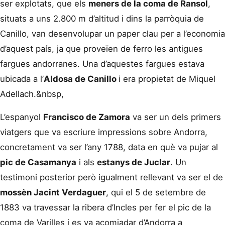
ser explotats, que els
meners de la coma de Ransol
,
situats a uns 2.800 m d’altitud i dins la parròquia de
Canillo, van desenvolupar un paper clau per a l’economia
d’aquest país, ja que proveïen de ferro les antigues
fargues andorranes. Una d’aquestes fargues estava
ubicada a l’
Aldosa de Canillo
i era propietat de Miquel
Adellach.&nbsp,
L’espanyol
Francisco de Zamora
va ser un dels primers
viatgers que va escriure impressions sobre Andorra,
concretament va ser l’any 1788, data en què va pujar al
pic de Casamanya
i als
estanys de Juclar
. Un
testimoni posterior però igualment rellevant va ser el de
mossèn Jacint Verdaguer
, qui el 5 de setembre de
1883 va travessar la ribera d’Incles per fer el pic de la
coma de Varilles i es va acomiadar d’Andorra a