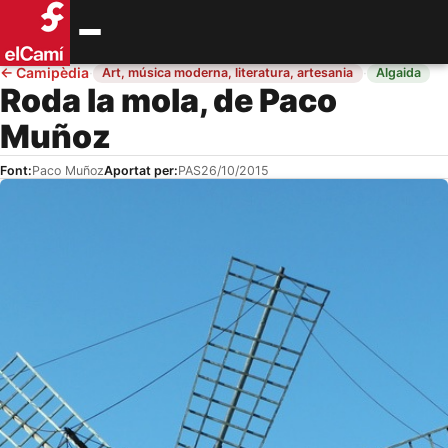
←
Camipèdia
·
·
Art, música moderna, literatura, artesania
Algaida
Roda la mola, de Paco
Muñoz
Font:
Paco Muñoz
Aportat per:
PAS
26/10/2015