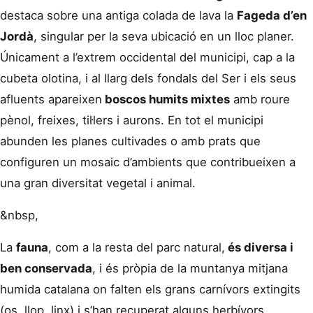
destaca sobre una antiga colada de lava la
Fageda d’en
Jordà
, singular per la seva ubicació en un lloc planer.
Únicament a l’extrem occidental del municipi, cap a la
cubeta olotina, i al llarg dels fondals del Ser i els seus
afluents apareixen
boscos humits mixtes
amb roure
pènol, freixes, til·lers i aurons. En tot el municipi
abunden les planes cultivades o amb prats que
configuren un mosaic d’ambients que contribueixen a
una gran diversitat vegetal i animal.
&nbsp,
La
fauna
, com a la resta del parc natural,
és diversa i
ben conservada
, i és pròpia de la muntanya mitjana
humida catalana on falten els grans carnívors extingits
(os, llop, linx) i s’han recuperat alguns herbívors