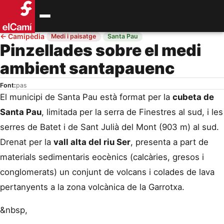
←
Camipèdia
·
·
Medi i paisatge
Santa Pau
Pinzellades sobre el medi
ambient santapauenc
Font:
pas
El municipi de Santa Pau està format per la
cubeta de
Santa Pau
, limitada per la serra de Finestres al sud, i les
serres de Batet i de Sant Julià del Mont (903 m) al sud.
Drenat per la
vall alta del riu Ser
, presenta a part de
materials sedimentaris eocènics (calcàries, gresos i
conglomerats) un conjunt de volcans i colades de lava
pertanyents a la zona volcànica de la Garrotxa.
&nbsp,