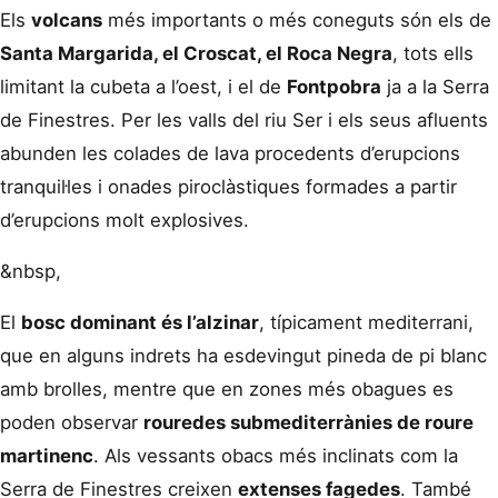
Els
volcans
més importants o més coneguts són els de
Santa Margarida, el Croscat, el Roca Negra
, tots ells
limitant la cubeta a l’oest, i el de
Fontpobra
ja a la Serra
de Finestres. Per les valls del riu Ser i els seus afluents
abunden les colades de lava procedents d’erupcions
tranquil·les i onades piroclàstiques formades a partir
d’erupcions molt explosives.
&nbsp,
El
bosc dominant és l’alzinar
, típicament mediterrani,
que en alguns indrets ha esdevingut pineda de pi blanc
amb brolles, mentre que en zones més obagues es
poden observar
rouredes submediterrànies de roure
martinenc
. Als vessants obacs més inclinats com la
Serra de Finestres creixen
extenses fagedes
. També