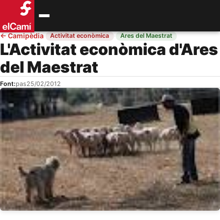
←
Camipèdia
·
·
Activitat econòmica
Ares del Maestrat
L'Activitat econòmica d'Ares
del Maestrat
Font:
pas
25/02/2012