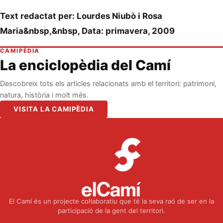
Text redactat per: Lourdes Niubò i Rosa
Maria&nbsp,&nbsp, Data: primavera, 2009
CAMIPÈDIA
La enciclopèdia del Camí
Descobreix tots els articles relacionats amb el territori: patrimoni,
natura, història i molt més.
VISITA LA CAMIPÈDIA
El Camí és un projecte col·laboratiu que té la seva raó de ser en la
participació de la gent del territori.