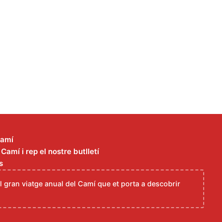
Camí
amí i rep el nostre butlletí
s
el gran viatge anual del Camí que et porta a descobrir