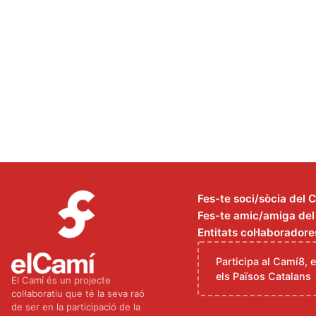
Fes-te soci/sòcia del 
Fes-te amic/amiga del C
Entitats col·laboradore
Participa al Camí8, 
els Països Catalans
El Camí és un projecte
col·laboratiu que té la seva raó
de ser en la participació de la