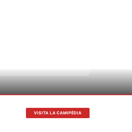
Cerca
Activitats
Novetats
Botiga
Navega
princip
VISITA LA CAMIPÈDIA