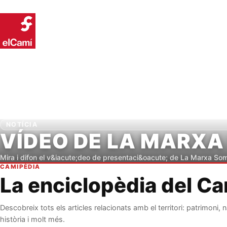
Inici
Conei
NOTÍCIA
VÍDEO DE LA MARXA
Mira i difon el v&iacute;deo de presentaci&oacute; de La Marxa So
CAMIPÈDIA
La enciclopèdia del C
Descobreix tots els articles relacionats amb el territori: patrimoni, n
història i molt més.