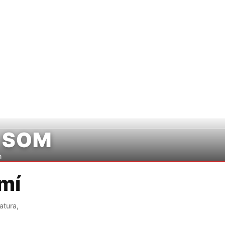
x-lo
Camina'l
Participa
Camipèdia
 SOM
m
amí
atura,