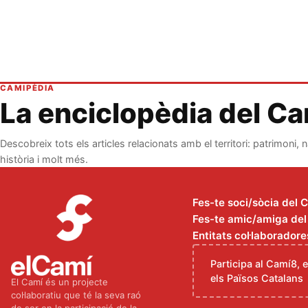
CAMIPÈDIA
La enciclopèdia del C
Descobreix tots els articles relacionats amb el territori: patrimoni, n
història i molt més.
Fes-te soci/sòcia del 
Fes-te amic/amiga del C
Entitats col·laboradore
Participa al Camí8, 
els Països Catalans
El Camí és un projecte
col·laboratiu que té la seva raó
de ser en la participació de la