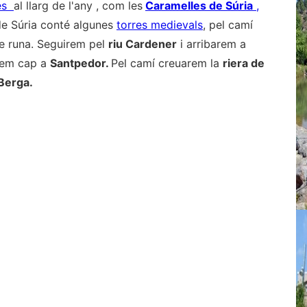
tes
al llarg de l'any , com les
Caramelles de Súria
,
de Súria conté algunes
torres medievals
, pel camí
de runa. Seguirem pel
riu Cardener
i arribarem a
rem cap a
Santpedor.
Pel camí creuarem la
riera de
 Berga.