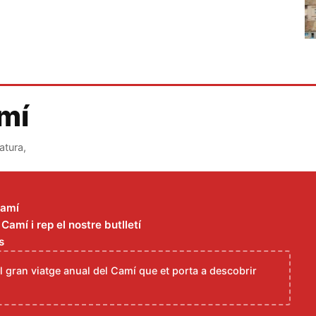
amí
atura,
Camí
amí i rep el nostre butlletí
s
el gran viatge anual del Camí que et porta a descobrir