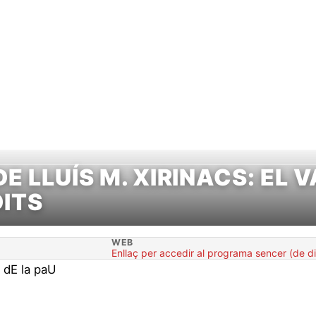
x-lo
Camina'l
Participa
Camipèdia
E LLUÍS M. XIRINACS: EL 
DITS
WEB
Enllaç per accedir al programa sencer (de d
 dE la paU