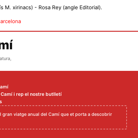
s M. xirinacs) - Rosa Rey (angle Editorial).
Barcelona
amí
atura,
Camí
amí i rep el nostre butlletí
s
el gran viatge anual del Camí que et porta a descobrir