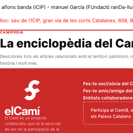
alfons banda (iCiP) - manuel García (FUndacIó ranDa-lluí
lloc: seu de l'ICIP, gran via de les corts Catalanes, 658, 
CAMIPÈDIA
La enciclopèdia del C
Descobreix tots els articles relacionats amb el territori: patrimoni, n
història i molt més.
Fes-te soci/sòcia del 
Fes-te amic/amiga del C
Entitats col·laboradore
Participa al Camí8, 
els Països Catalans
El Camí és un projecte
col·laboratiu que té la seva raó
de ser en la participació de la