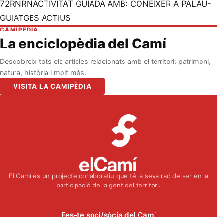
72RNRNACTIVITAT GUIADA AMB: CONÈIXER A PALAU-
GUIATGES ACTIUS
CAMIPÈDIA
La enciclopèdia del Camí
Descobreix tots els articles relacionats amb el territori: patrimoni,
natura, història i molt més.
VISITA LA CAMIPÈDIA
El Camí és un projecte col·laboratiu que té la seva raó de ser en la
participació de la gent del territori.
Fes-te soci/sòcia del Camí