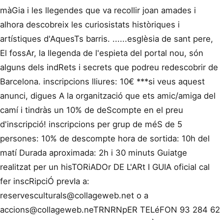
màGia i les llegendes que va recollir joan amades i
alhora descobreix les curiosistats històriques i
artístiques d'AquesTs barris. ......esglèsia de sant pere,
El fossAr, la llegenda de l'espieta del portal nou, són
alguns dels indRets i secrets que podreu redescobrir de
Barcelona. inscripcions lliures: 10€ ***si veus aquest
anunci, digues A la organització que ets amic/amiga del
camí i tindràs un 10% de deScompte en el preu
d'inscripció! inscripcions per grup de méS de 5
persones: 10% de descompte hora de sortida: 10h del
matí Durada aproximada: 2h i 30 minuts Guiatge
realitzat per un hisTORiADOr DE L'ARt I GUIA oficial cal
fer inscRipciÓ prevIa a:
reservesculturals@collageweb.net
o a
accions@collageweb.neTRNRNpER
TELéFON 93 284 62