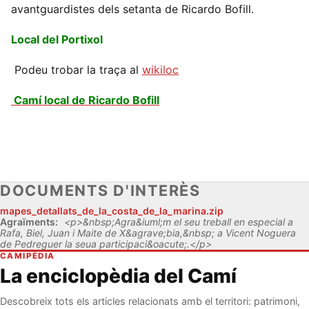
avantguardistes dels setanta de Ricardo Bofill.
Local del Portixol
Podeu trobar la traça al
wikiloc
Camí l
ocal de Ricardo Bofill
DOCUMENTS D'INTERÈS
mapes_detallats_de_la_costa_de_la_marina.zip
Agraïments:
<p>&nbsp;Agra&iuml;m el seu treball en especial a
Rafa, Biel, Juan i Maite de X&agrave;bia,&nbsp; a Vicent Noguera
de Pedreguer la seua participaci&oacute;.</p>
CAMIPÈDIA
La enciclopèdia del Camí
Descobreix tots els articles relacionats amb el territori: patrimoni,