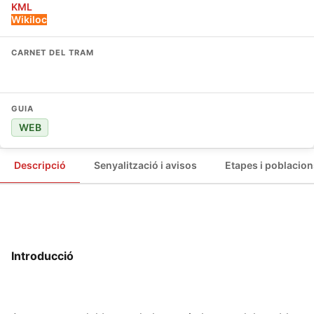
KML
Wikiloc
CARNET DEL TRAM
El carnet d'el Camí al brancal de la Costa de la Marina
GUIA
WEB
Descripció
Senyalització i avisos
Etapes i poblacion
Introducció