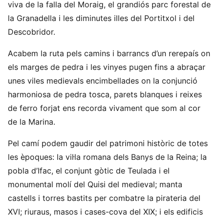
viva de la falla del Moraig, el grandiós parc forestal de
la Granadella i les diminutes illes del Portitxol i del
Descobridor.
Acabem la ruta pels camins i barrancs d’un rerepaís on
els marges de pedra i les vinyes pugen fins a abraçar
unes viles medievals encimbellades on la conjunció
harmoniosa de pedra tosca, parets blanques i reixes
de ferro forjat ens recorda vivament que som al cor
de la Marina.
Pel camí podem gaudir del patrimoni històric de totes
les èpoques: la vil·la romana dels Banys de la Reina; la
pobla d’Ifac, el conjunt gòtic de Teulada i el
monumental molí del Quisi del medieval; manta
castells i torres bastits per combatre la pirateria del
XVI; riuraus, masos i cases-cova del XIX; i els edificis