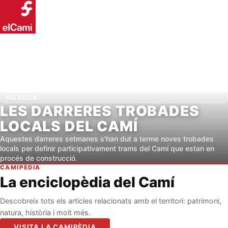
NOTÍCIA
LES DARRERES TROBADES
LOCALS DEL CAMÍ
Aquestes darreres setmanes s'han dut a terme noves trobades
locals per definir participativament trams del Camí que estan en
procés de construcció.
CAMIPÈDIA
La enciclopèdia del Camí
Descobreix tots els articles relacionats amb el territori: patrimoni,
natura, història i molt més.
VISITA LA CAMIPÈDIA