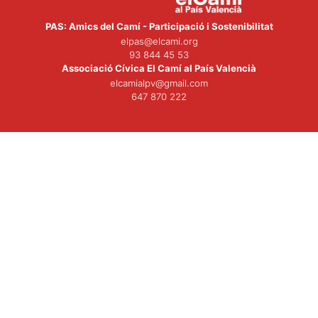
PAS: Amics del Camí - Participació i Sostenibilitat
elpas@elcami.org
93 844 45 53
Associació Cívica El Camí al País Valencià
elcamialpv@gmail.com
647 870 222