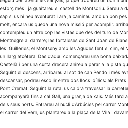
seguiu ben atents les senyals, ja que trobareu un bon munt
esforç més i ja guaitareu el castell de Montsoriu. Sereu a 
sap si us hi heu aventurat i ara ja camineu amb un bon pe
molt, encara us queda una nova missió per acomplir: arribar
contempleu un altre cop les vistes que des del turó de Mon
Montnegre al darrere; les fortaleses de Sant Joan de Blanes, 
les Guilleries; el Montseny amb les Agudes fent el cim, el Ma
un llarg etcètera. Des d’aquí començareu una bona baixada
Castellà i per una curta drecera anireu a parar a la pista q
Seguint el descens, arribareu al sot de can Pendó i més ava
descansar, podreu escollir entre dos llocs idíllics: els Prats
Pont Cremat. Seguint la ruta, us caldrà travessar la carrete
acompanyarà fins a cal Gall, una granja de xais. Més tard ar
dels seus horts. Entrareu al nucli d’Arbúcies pel carrer Mon
el carrer del Vern, us plantareu a la plaça de la Vila i davant