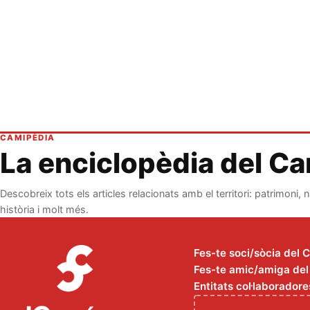
CAMIPÈDIA
La enciclopèdia del C
Descobreix tots els articles relacionats amb el territori: patrimoni, n
història i molt més.
Fes-te soci/sòcia del 
Fes-te amic/amiga del C
Entitats col·laboradore