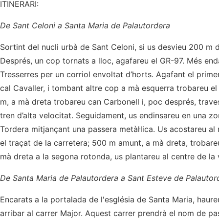
ITINERARI:
De Sant Celoni a Santa Maria de Palautordera
Sortint del nucli urbà de Sant Celoni, si us desvieu 200 m 
Després, un cop tornats a lloc, agafareu el GR-97. Més end
Tresserres per un corriol envoltat d’horts. Agafant el primer
cal Cavaller, i tombant altre cop a mà esquerra trobareu el
m, a mà dreta trobareu can Carbonell i, poc després, trave
tren d’alta velocitat. Seguidament, us endinsareu en una z
Tordera mitjançant una passera metàl·lica. Us acostareu al
el traçat de la carretera; 500 m amunt, a mà dreta, trobare
mà dreta a la segona rotonda, us plantareu al centre de la v
De Santa Maria de Palautordera a Sant Esteve de Palautor
Encarats a la portalada de l'església de Santa Maria, haure
arribar al carrer Major. Aquest carrer prendrà el nom de p