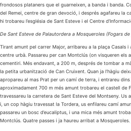
frondosos plataners que el guarneixen, a banda i banda. Con
del Remei, centre de gran devoció, i després agafareu la c
hi trobareu l’església de Sant Esteve i el Centre d’Informaci
De Sant Esteve de Palautordera a Mosqueroles (Fogars de
Tirant amunt pel carrer Major, arribareu a la plaça Casals i
centre urbà. Passareu per can Montclús (on visqueren els an
cementiri. Més endavant, a 200 m, després de tombar a mà
la petita urbanització de Can Cruixent. Quan ja l’hàgiu dei
apropareu al mas Prat per un camí de terra, i entrareu dins 
aproximadament 700 m més amunt trobareu el castell de Fl
travessareu la carretera de Sant Esteve del Montseny. Us 
i, un cop hàgiu travessat la Tordera, us enfilareu camí amu
passareu un bosc d’eucaliptus, i una mica més amunt trob
Montclús. Quatre passes i ja haureu arribat a Mosqueroles.