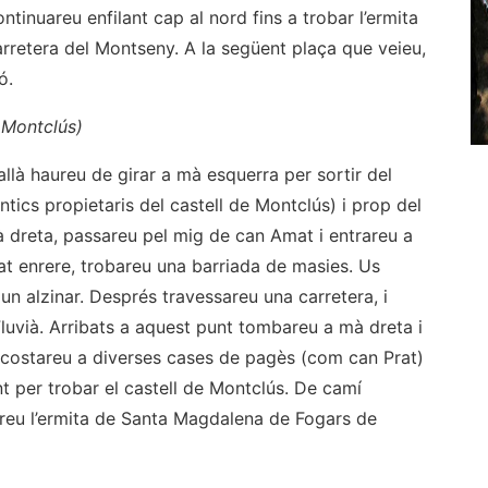
tinuareu enfilant cap al nord fins a trobar l’ermita
arretera del Montseny. A la següent plaça que veieu,
ó.
 Montclús)
 allà haureu de girar a mà esquerra per sortir del
tics propietaris del castell de Montclús) i prop del
 dreta, passareu pel mig de can Amat i entrareu a
xat enrere, trobareu una barriada de masies. Us
un alzinar. Després travessareu una carretera, i
uvià. Arribats a aquest punt tombareu a mà dreta i
acostareu a diverses cases de pagès (com can Prat)
nt per trobar el castell de Montclús. De camí
areu l’ermita de Santa Magdalena de Fogars de