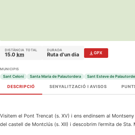
DISTÀNCIA TOTAL
DURADA
GPX
15.0
km
Ruta d'un dia
MUNICIPIS
Sant Celoni
Santa Maria de Palautordera
Sant Esteve de Palautorde
DESCRIPCIÓ
SENYALITZACIÓ I AVISOS
PUNTS
Visitem el Pont Trencat (s. XV) i ens endinsem al Montseny
del castell de Montclús (s. XII) i descobrim l’ermita de St