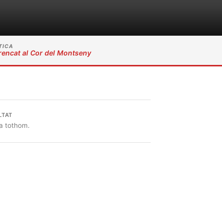
TICA
rencat al Cor del Montseny
LTAT
 a tothom.