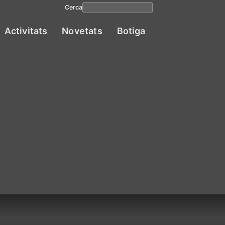
Cerca
Activitats
Novetats
Botiga
Navega
princip