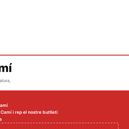
amí
atura,
Camí
amí i rep el nostre butlletí
s