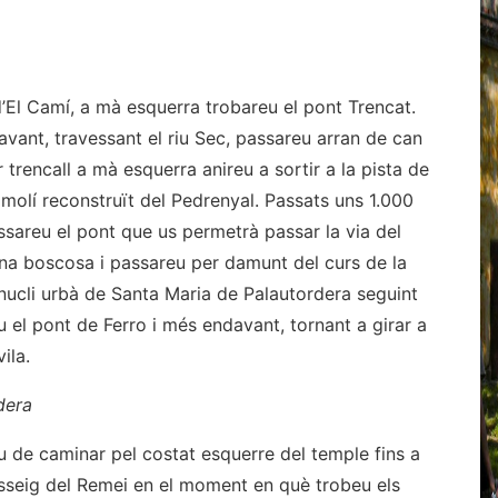
d’El Camí, a mà esquerra trobareu el pont Trencat.
avant, travessant el riu Sec, passareu arran de can
 trencall a mà esquerra anireu a sortir a la pista de
 molí reconstruït del Pedrenyal. Passats uns 1.000
ssareu el pont que us permetrà passar la via del
ona boscosa i passareu per damunt del curs de la
 nucli urbà de Santa Maria de Palautordera seguint
u el pont de Ferro i més endavant, tornant a girar a
ila.
dera
u de caminar pel costat esquerre del temple fins a
asseig del Remei en el moment en què trobeu els