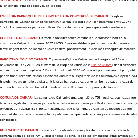
SON ALBERTÍ
: És l’antiga possessió, situada devora l’església vella de Caimari, que fou el nucli
a l’entorn del qual es desenvolupà el poble.
ESGLÉSIA PARROQUIAL DE LA IMMACULADA CONCEPCIÓ DE CAIMARI
: L’església
parroquial de Caimari és un edifici construït al final del segle XIX (concretament entre 1877 i
1891). Es caracteritza per la senzillesa i l’austeritat, així com per alguns trets neoclàssics.
SES ROTES DE CAIMARI
: Es tracta d’antigues terres comunals que formaven part de la
comuna de Caimari i que, entre 1837 i 1853, foren establides a particulars que dugueren a
terme l’ingent tasca de marjar aquests costers, possiblement un dels més coneguts de Mallorca.
PARC ETNOLÒGIC DE CAIMARI
: El parc etnològic de Caimari es va inaugurar el 16 de
novembre de l’any 2002, en el marc de la cinquena edició de la
Fira de s’Oliva
i des d’aleshores
roman en constant ampliació. A l’actualitat, dins els 3000 m2 que ocupa el recinte del parc, s’hi
poden trobar reconstruccions d’elements vinculats a l’explotació de les muntanyes properes. Així
hi podem veure un rotle de sitja amb la seva barraca de carboner, un forn de pa, una casa de
neu, un forn de calç, un tancat de bardissa, un coll de tords i un parany de lloses.
COMUNA DE CAIMARI
: La comuna de Caimari té una extensió de 753 i està caracteritzada per
la seva irregularitat. La major part de la superfície està coberta per ullastrar amb pins i, en menys
extensió, per l’alzinar. Es important assenyalar que la comuna de Caimari és recorreguda pel
camí vell de Lluc, antiquíssima ruta de pelegrinatge, que cada any veu passar milers de devots i
senderistes.
POU MAJOR DE CAIMARI
: Es tracta d’un dels millors exemples de pous comuns de tota la
comarca i data del segle XV. El pou té forma de sínia i les seves dimensions quasi arriben als 4