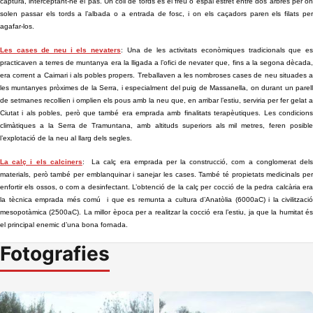
captura, interceptant-ne el pas. Un coll de tords és el freu o espai estret entre dos arbres per on
solen passar els tords a l’albada o a entrada de fosc, i on els caçadors paren els filats per
agafar-los.
Les cases de neu i els nevaters
: Una de les activitats econòmiques tradicionals que e
practicaven a terres de muntanya era la lligada a l’ofici de nevater que, fins a la segona dècada,
era corrent a Caimari i als pobles propers. Treballaven a les nombroses cases de neu situades a
les muntanyes pròximes de la Serra, i especialment del puig de Massanella, on durant un parell
de setmanes recollien i omplien els pous amb la neu que, en arribar l’estiu, serviria per fer gelat a
Ciutat i als pobles, però que també era emprada amb finalitats terapèutiques. Les condicions
climàtiques a la Serra de Tramuntana, amb altituds superiors als mil metres, feren posible
l’explotació de la neu al llarg dels segles.
La calç i els calciners
: La calç era emprada per la construcció, com a conglomerat dels
materials, però també per emblanquinar i sanejar les cases. També té propietats medicinals per
enfortir els ossos, o com a desinfectant. L’obtenció de la calç per cocció de la pedra calcària era
la tècnica emprada més comú i que es remunta a cultura d’Anatòlia (6000aC) i la civilització
mesopotàmica (2500aC). La millor època per a realitzar la cocció era l’estiu, ja que la humitat és
el principal enemic d’una bona fornada.
Fotografies