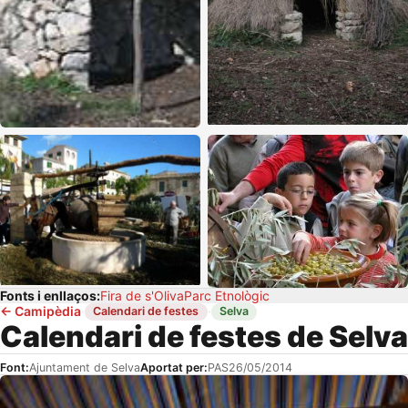
Fonts i enllaços:
Fira de s'Oliva
Parc Etnològic
←
Camipèdia
·
·
Calendari de festes
Selva
Calendari de festes de Selva
Font:
Ajuntament de Selva
Aportat per:
PAS
26/05/2014