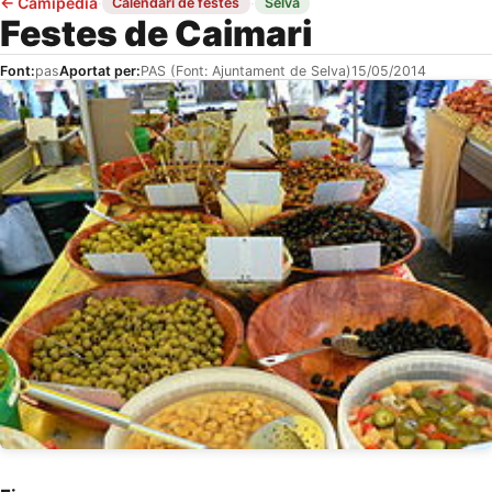
←
Camipèdia
·
·
Calendari de festes
Selva
Festes de Caimari
Font:
pas
Aportat per:
PAS (Font: Ajuntament de Selva)
15/05/2014