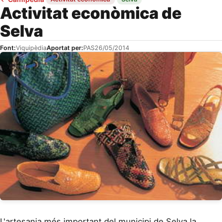
Activitat econòmica de
Selva
Font:
Viquipèdia
Aportat per:
PAS
26/05/2014
L'artesania més important del municipi de Selva la