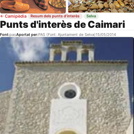
←
Camipèdia
·
·
Resum dels punts d'interès
Selva
Punts d'interès de Caimari
Font:
pas
Aportat per:
PAS (Font: Ajuntament de Selva)
15/05/2014