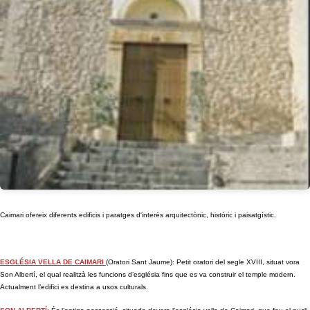
Caimari ofereix diferents edificis i paratges d'interés arquitectònic, històric i paisatgístic.
ESGLÉSIA VELLA DE CAIMARI
(Oratori Sant Jaume): Petit oratori del segle XVIII, situat vora
Son Albertí, el qual realitzà les funcions d’església fins que es va construir el temple modern.
Actualment l’edifici es destina a usos culturals.