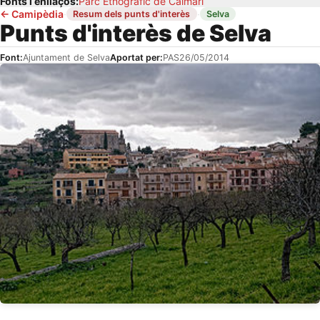
Fonts i enllaços:
Parc Etnogràfic de Caimari
←
Camipèdia
·
·
Resum dels punts d'interès
Selva
Punts d'interès de Selva
Font:
Ajuntament de Selva
Aportat per:
PAS
26/05/2014