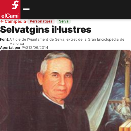
←
Camipèdia
·
·
Personatges
Selva
Selvatgins il·lustres
Font:
Article de l'Ajuntament de Selva, extret de la Gran Enciclopèdia de
Mallorca
Aportat per:
PAS
12/06/2014