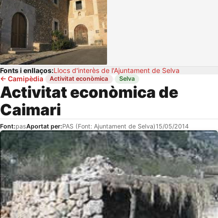
Fonts i enllaços:
Llocs d'interès de l'Ajuntament de Selva
←
Camipèdia
·
·
Activitat econòmica
Selva
Activitat econòmica de
Caimari
Font:
pas
Aportat per:
PAS (Font: Ajuntament de Selva)
15/05/2014