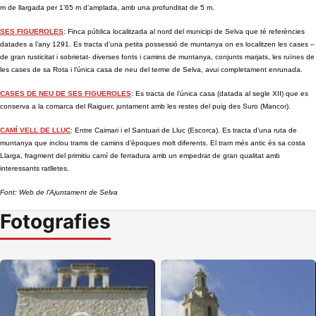
m de llargada per 1’65 m d’amplada, amb una profunditat de 5 m.
SES FIGUEROLES
: Finca pública localitzada al nord del municipi de Selva que té referències
datades a l’any 1291. Es tracta d’una petita possessió de muntanya on es localitzen les cases –
de gran rusticitat i sobrietat- diverses fonts i camins de muntanya, conjunts marjats, les ruïnes de
les cases de sa Rota i l’única casa de neu del terme de Selva, avui completament enrunada.
CASES DE NEU DE SES FIGUEROLES
: Es tracta de l’única casa (datada al segle XII) que es
conserva a la comarca del Raiguer, juntament amb les restes del puig des Suro (Mancor).
CAMÍ VELL DE LLUC
: Entre Caimari i el Santuari de Lluc (Escorca). Es tracta d’una ruta de
muntanya que inclou trams de camins d’èpoques molt diferents. El tram més antic és sa costa
Llarga, fragment del primitiu camí de ferradura amb un empedrat de gran qualitat amb
interessants ratlletes.
Font: Web de l'Ajuntament de Selva
Fotografies