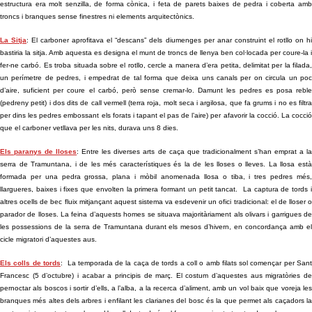
estructura era molt senzilla, de forma cònica, i feta de parets baixes de pedra i coberta amb
troncs i branques sense finestres ni elements arquitectònics.
La Sitja
: El carboner aprofitava el “descans” dels diumenges per anar construint el rotllo on h
bastiria la sitja. Amb aquesta es designa el munt de troncs de llenya ben col·locada per coure-la i
fer-ne carbó. Es troba situada sobre el rotllo, cercle a manera d’era petita, delimitat per la filada,
un perímetre de pedres, i empedrat de tal forma que deixa uns canals per on circula un poc
d’aire, suficient per coure el carbó, però sense cremar-lo. Damunt les pedres es posa reble
(pedreny petit) i dos dits de call vermell (terra roja, molt seca i argilosa, que fa grums i no es filtra
per dins les pedres embossant els forats i tapant el pas de l’aire) per afavorir la cocció. La cocció
que el carboner vetllava per les nits, durava uns 8 dies.
Els paranys de lloses
: Entre les diverses arts de caça que tradicionalment s’han emprat a l
serra de Tramuntana, i de les més característiques és la de les lloses o lleves. La llosa està
formada per una pedra grossa, plana i mòbil anomenada llosa o tiba, i tres pedres més,
llargueres, baixes i fixes que envolten la primera formant un petit tancat. La captura de tords i
altres ocells de bec fluix mitjançant aquest sistema va esdevenir un ofici tradicional: el de lloser o
parador de lloses. La feina d’aquests homes se situava majoritàriament als olivars i garrigues de
les possessions de la serra de Tramuntana durant els mesos d’hivern, en concordança amb el
cicle migratori d’aquestes aus.
Els colls de tords
:
La temporada de la caça de tords a coll o amb filats sol començar per San
Francesc (5 d’octubre) i acabar a principis de març. El costum d’aquestes aus migratòries de
pernoctar als boscos i sortir d’ells, a l’alba, a la recerca d’aliment, amb un vol baix que voreja les
branques més altes dels arbres i enfilant les clarianes del bosc és la que permet als caçadors la