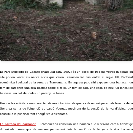
El Parc Etnològic de Caimari (inaugurat l'any 2002) és un espai de tres mil metres quadrats on
s’hi poden visitar els antics oficis que varen caracteritzar, fins entrat el segle XX, l’activitat
econòmica i cultural de la serra de Tramuntana. En aquest parc s’hi exposen una barraca i un
forn de carboner, una sitja bastida sobre el rotlo, un forn de calç, una casa de neu, un tancat de
bardissa, un coll de tords i un parany de lloses.
Una de les activitats més característiques i tradicionals que es desenvoluparen als boscos de la
Serra va ser la de l’obtenció de carbó Vegetal, provinent de la cocció de llenya d’alzina, que
constituïa la principal font energètica d’aleshores.
La barraca del carboner
: El carboner es construïa una barraca que li serviria com a habitatg
durant els mesos que de manera permanent faria la cocció de la llenya a la sitja. La seva