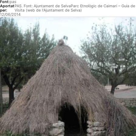
Font:
pas
Aportat
PAS. Font: Ajuntament de SelvaParc Etnològic de Caimari – Guia de
per:
Visita (web de l'Ajuntament de Selva)
12/06/2014