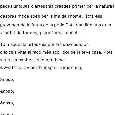
peces ú
niques d'artesania,
creades primer
per la nafura i
.
després
modelades
per la mà
de l'home
Tots ells
provenen
de la
fusta
de la
poda.Pots gaudir d'una
gran
varietat
de
formes
, grandàries i
models.
Tota a
questa
artesania donarà
un&nbsp,toc
d'exclusivitat
al racó més acollidor
de
la teva
casa.
Pots
veure-la
també
al
seguent blog
:
www.tallaartesana.blogspot. com
&nbsp,
&nbsp,
&nbsp,
&nbsp,
&nbsp,