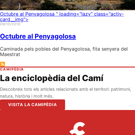
Octubre al Penyagolosa
" loading="lazy" class="activ-
card__img">
09/10/2010
Octubre al Penyagolosa
Caminada pels pobles del Penyagolosa, fita senyera del
Maestrat
CAMIPÈDIA
La enciclopèdia del Camí
Descobreix tots els articles relacionats amb el territori: patrimoni,
natura, història i molt més.
VISITA LA CAMIPÈDIA