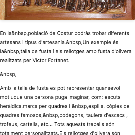
En
la&nbsp,població
de
Costur
podràs
trobar diferents
artesans i
tipus
d'artesania.&nbsp,Un
exemple és
la
&nbsp,
talla
de
fusta i
els
rellotges
amb fusta d'olivera
realitzats per Víctor
Fortanet.
&nbsp,
Amb
la talla
de
fusta
es
pot representar
quansevol
motiu
que una persona
puga
imaginar, com:
escuts
heràldics,
marcs
per q
uadres i
&nbsp,
espills,
còpies
de
q
uadres famosos,&nbsp,
bodegons,
taulers d'escacs
,
trofeus, cartells,
etc...
Tots
aquests
treballs
són
totalment
personalitzats.
Els rellotges d'olivera
són