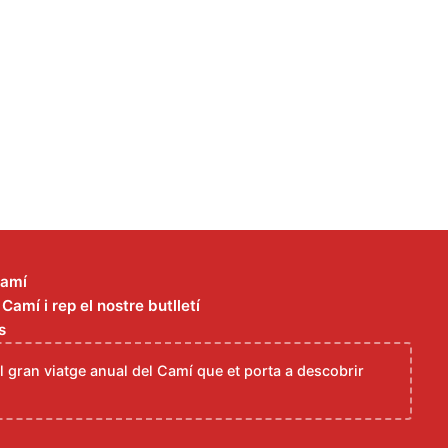
Camí
amí i rep el nostre butlletí
s
el gran viatge anual del Camí que et porta a descobrir