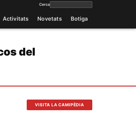
Cerca
Activitats
Novetats
Botiga
Navega
princip
cos del
VISITA LA CAMIPÈDIA