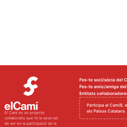
Fes-te soci/sòcia del 
Fes-te amic/amiga del C
Entitats col·laboradore
Participa al Camí8, 
els Països Catalans
El Camí és un projecte
col·laboratiu que té la seva raó
de ser en la participació de la