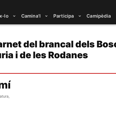
x-lo
Camina'l
Participa
Camipèdia
rnet del brancal dels Bos
ria i de les Rodanes
amí
atura,