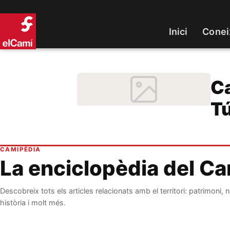
Inici
Conei
Ca
Tú
CAMIPÈDIA
La enciclopèdia del C
Descobreix tots els articles relacionats amb el territori: patrimoni, n
història i molt més.