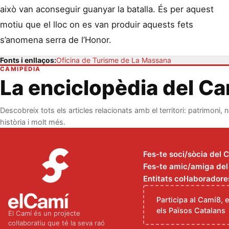
això van aconseguir guanyar la batalla. És per aquest
motiu que el lloc on es van produir aquests fets
s’anomena serra de l’Honor.
Fonts i enllaços:
Oficina de Turisme de La Massana
CAMIPÈDIA
La enciclopèdia del C
Descobreix tots els articles relacionats amb el territori: patrimoni, n
història i molt més.
Fes-te soci/sòcia del 
Fes-te amic/amiga del C
Entitats col·laboradore
Participa al Camí8, 
els Països Catalans
El Camí és un projecte
col·laboratiu que té la seva raó