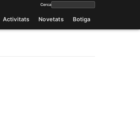
Cerca
Activitats
Novetats
Botiga
Navega
princip