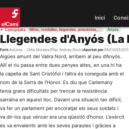
Inici
Conei
←
Camipèdia
·
·
Mites, rondalles, llegendes, anècdotes,...
Anyós
Llegendes d'Anyós (La
Font:
Autores - Cèlia Morales/Pilar Andreu Rovira
Aportat per:
PAS
10/05/201
Aigües amunt del Valira Nord, arribem al peu d’Anyós.
Allí el riu passa entre dues penyes altes, en una hi ha
la capella de Sant Cristòfol i l’altra és coneguda amb el
nom de la Serra de l’Honor. Es diu que Carlemany
tenia grans dificultats per trencar la resistència
sarraïna en aquest lloc. Davant una situació tan difícil,
va fer un parlament per encoratjar els seus soldats i
va dir-los que vèncer era una qüestió d’honor. L’exèrcit
es va envalentir amb les seves paraules i gràcies a