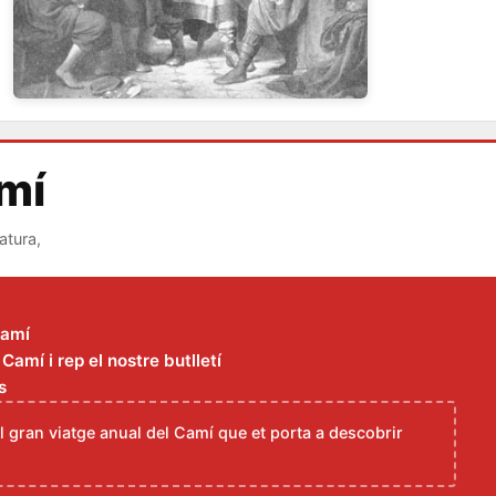
amí
atura,
Camí
amí i rep el nostre butlletí
s
el gran viatge anual del Camí que et porta a descobrir