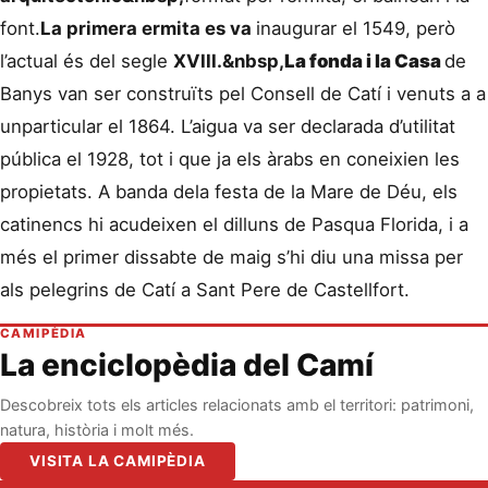
font.
La primera ermita es va
inaugurar el 1549, però
l’actual és del segle
XVIII
.&nbsp,
La fonda i la Casa
de
Banys van ser construïts pel Consell de Catí i venuts a a
unparticular el 1864. L’aigua va ser declarada d’utilitat
pública el 1928, tot i que ja els àrabs en coneixien les
propietats. A banda dela festa de la Mare de Déu, els
catinencs hi acudeixen el dilluns de Pasqua Florida, i a
més el primer dissabte de maig s’hi diu una missa per
als pelegrins de Catí a Sant Pere de Castellfort.
CAMIPÈDIA
La enciclopèdia del Camí
Descobreix tots els articles relacionats amb el territori: patrimoni,
natura, història i molt més.
VISITA LA CAMIPÈDIA