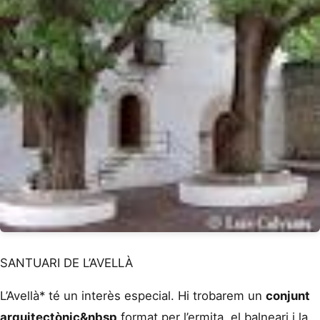
SANTUARI DE L’AVELLÀ
L’Avellà* té un interès especial. Hi trobarem un
conjunt
arquitectònic&nbsp,
format per l’ermita, el balneari i la