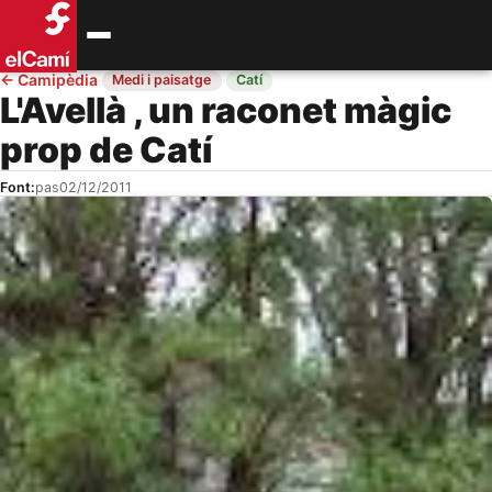
←
Camipèdia
·
·
Medi i paisatge
Catí
L'Avellà , un raconet màgic
prop de Catí
Font:
pas
02/12/2011