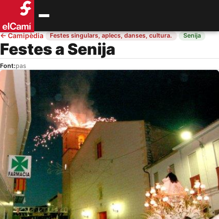
←
Camipèdia
·
·
Festes singulars, aplecs, danses, cultura.
Senija
Festes a Senija
Font:
pas