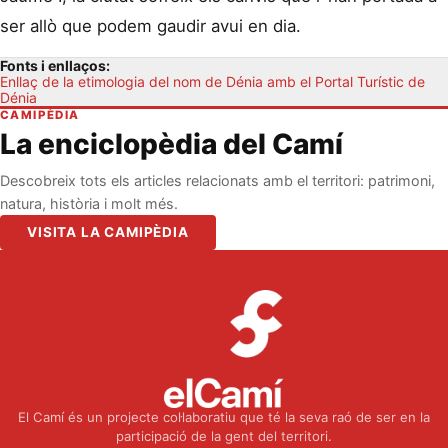
ser allò que podem gaudir avui en dia.
Fonts i enllaços:
Enllaç de la etimologia del nom de Dénia amb el Portal Turístic de
Dénia
CAMIPÈDIA
La enciclopèdia del Camí
Descobreix tots els articles relacionats amb el territori: patrimoni,
natura, història i molt més.
VISITA LA CAMIPÈDIA
El Camí és un projecte col·laboratiu que té la seva raó de ser en la
participació de la gent del territori.