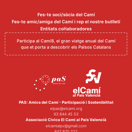
Fes-te soci/sòcia del Camí
Fes-te amic/amiga del Camí i rep el nostre butlletí
Entitats col·laboradores
Participa al Camí8, el gran viatge anual del Camí
que et porta a descobrir els Països Catalans
PAS: Amics del Camí - Participació i Sostenibilitat
elpas@elcami.org
93 844 45 53
Associació Cívica El Camí al País Valencià
elcamialpv@gmail.com
647 870 222