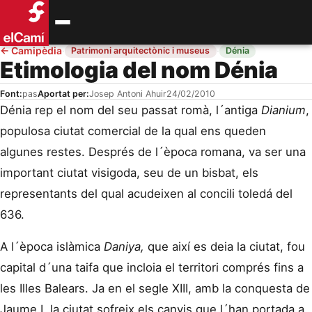
←
Camipèdia
·
·
Patrimoni arquitectònic i museus
Dénia
Etimologia del nom Dénia
Font:
pas
Aportat per:
Josep Antoni Ahuir
24/02/2010
Dénia rep el nom del seu passat romà, l´antiga
Dianium
,
populosa ciutat comercial de la qual ens queden
algunes restes. Després de l´època romana, va ser una
important ciutat visigoda, seu de un bisbat, els
representants del qual acudeixen al concili toledá del
636.
A l´època islàmica
Daniya,
que així es deia la ciutat, fou
capital d´una taifa que incloia el territori comprés fins a
les Illes Balears. Ja en el segle XIII, amb la conquesta de
Jaume I, la ciutat sofreix els canvis que l´han portada a