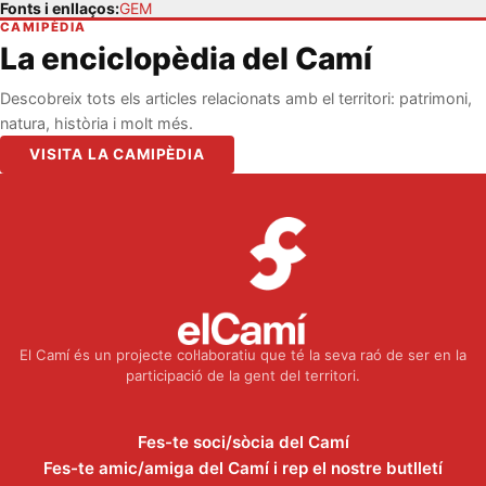
Fonts i enllaços:
GEM
CAMIPÈDIA
La enciclopèdia del Camí
Descobreix tots els articles relacionats amb el territori: patrimoni,
natura, història i molt més.
VISITA LA CAMIPÈDIA
El Camí és un projecte col·laboratiu que té la seva raó de ser en la
participació de la gent del territori.
Fes-te soci/sòcia del Camí
Fes-te amic/amiga del Camí i rep el nostre butlletí