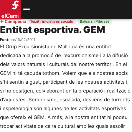
←
Camipèdia
·
·
Teixit i iniciatives socials
Balears i Pitiüses
Entitat esportiva. GEM
Font:
pas
16/02/2011
El Grup Excursionista de Mallorca és una entitat
dedicada a la promoció de l'excursionisme i a la difusió
dels valors naturals i culturals del nostre territori. En el
GEM hi té cabuda tothom. Volem que els nostres socis
s'hi sentin a gust, participant de les nostres activitats i,
si ho desitgen, col•laborant en la preparació i realització
d'aquestes. Senderisme, escalada, descens de torrents
i espeleologia són algunes de les activitats esportives
que ofereix el GEM. A més, a la nostra entitat hi podeu
trobar activitats de caire cultural amb les quals assolir