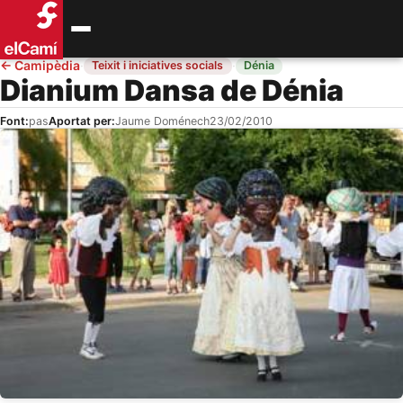
←
Camipèdia
·
·
Teixit i iniciatives socials
Dénia
Dianium Dansa de Dénia
Font:
pas
Aportat per:
Jaume Doménech
23/02/2010