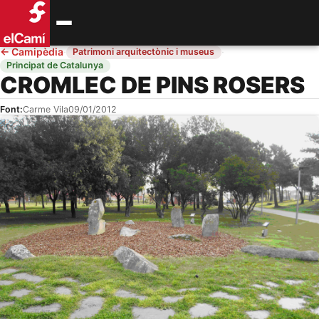
←
Camipèdia
·
·
Patrimoni arquitectònic i museus
Principat de Catalunya
CROMLEC DE PINS ROSERS
Font:
Carme Vila
09/01/2012