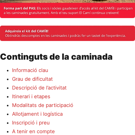
Continguts de la caminada
Informació clau
Grau de dificultat
Descripció de l’activitat
Itinerari i etapes
Modalitats de participació
Allotjament i logística
Inscripció i preu
A tenir en compte