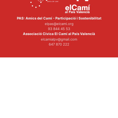
PAS: Amics del Camí - Participació i Sostenibilitat
elpas@elcami.org
93 844 45 53
Associació Cívica El Camí al País Valencià
elcamialpv@gmail.com
647 870 222