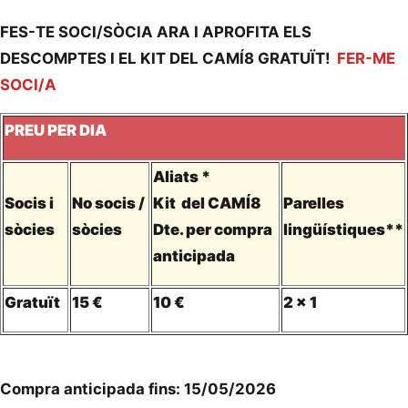
FES-TE SOCI/SÒCIA ARA I APROFITA ELS
DESCOMPTES I EL KIT DEL CAMÍ8 GRATUÏT!
FER-ME
SOCI/A
PREU PER DIA
Aliats *
Socis i
No socis /
Kit del CAMÍ8
Parelles
sòcies
sòcies
Dte. per compra
lingüístiques**
anticipada
Gratuït
15 €
10 €
2 x 1
Compra anticipada fins: 15/05/2026