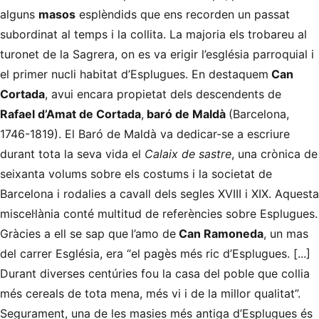
alguns
masos
esplèndids que ens recorden un passat
subordinat al temps i la collita. La majoria els trobareu al
turonet de la Sagrera, on es va erigir l’església parroquial i
el primer nucli habitat d’Esplugues. En destaquem
Can
Cortada
, avui encara propietat dels descendents de
Rafael d’Amat de Cortada
,
baró de Maldà
(Barcelona,
1746-1819). El Baró de Maldà va dedicar-se a escriure
durant tota la seva vida el
Calaix de sastre
, una crònica de
seixanta volums sobre els costums i la societat de
Barcelona i rodalies a cavall dels segles XVIII i XIX. Aquesta
miscel·lània conté multitud de referències sobre Esplugues.
Gràcies a ell se sap que
l’amo de
Can Ramoneda
, un mas
del carrer Església, era “el pagès més ric d’Esplugues. [...]
Durant diverses centúries fou la casa del poble que collia
més cereals de tota mena, més vi i de la millor qualitat”.
Segurament, una de les masies més antiga d’Esplugues és