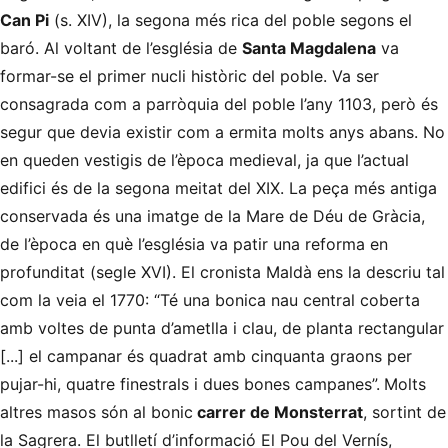
Can Pi
(s. XIV), la segona més rica del poble segons el
baró. Al voltant de l’església de
Santa Magdalena
va
formar-se el primer nucli històric del poble. Va ser
consagrada com a parròquia del poble l’any 1103, però és
segur que devia existir com a ermita molts anys abans. No
en queden vestigis de l’època medieval, ja que l’actual
edifici és de la segona meitat del XIX. La peça més antiga
conservada és una imatge de la Mare de Déu de Gràcia,
de l’època en què l’església va patir una reforma en
profunditat (segle XVI). El cronista Maldà ens la descriu tal
com la veia el 1770: “Té una bonica nau central coberta
amb voltes de punta d’ametlla i clau, de planta rectangular
[...] el campanar és quadrat amb cinquanta graons per
pujar-hi, quatre finestrals i dues bones campanes”.
Molts
altres masos són al bonic
carrer de Monsterrat
, sortint de
la Sagrera. El butlletí d’informació El Pou del Vernís,