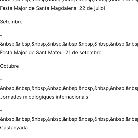
Festa Major de Santa Magdalena: 22 de juliol
Setembre
-
&nbsp,&nbsp,&nbsp,&nbsp,&nbsp,&nbsp,&nbsp,&nbsp,&nbs
Festa Major de Sant Mateu: 21 de setembre
Octubre
-
&nbsp,&nbsp,&nbsp,&nbsp,&nbsp,&nbsp,&nbsp,&nbsp,&nbs
Jornades micològiques internacionals
-
&nbsp,&nbsp,&nbsp,&nbsp,&nbsp,&nbsp,&nbsp,&nbsp,&nbs
Castanyada