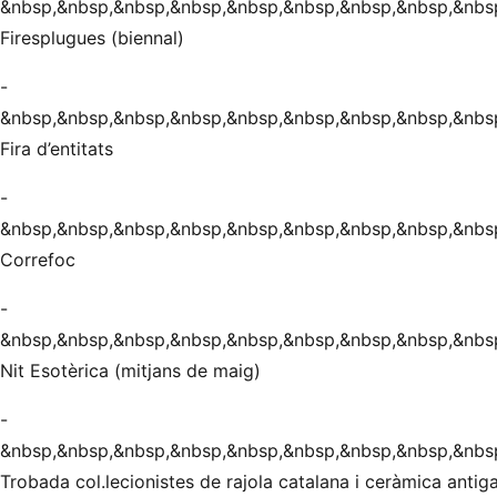
&nbsp,&nbsp,&nbsp,&nbsp,&nbsp,&nbsp,&nbsp,&nbsp,&nbs
Firesplugues (biennal)
-
&nbsp,&nbsp,&nbsp,&nbsp,&nbsp,&nbsp,&nbsp,&nbsp,&nbs
Fira d’entitats
-
&nbsp,&nbsp,&nbsp,&nbsp,&nbsp,&nbsp,&nbsp,&nbsp,&nbs
Correfoc
-
&nbsp,&nbsp,&nbsp,&nbsp,&nbsp,&nbsp,&nbsp,&nbsp,&nbs
Nit Esotèrica (mitjans de maig)
-
&nbsp,&nbsp,&nbsp,&nbsp,&nbsp,&nbsp,&nbsp,&nbsp,&nbs
Trobada col.lecionistes de rajola catalana i ceràmica antig