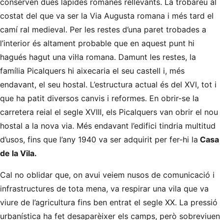
conserven dues làpides romanes rellevants. La trobareu al
costat del que va ser la Via Augusta romana i més tard el
camí ral medieval. Per les restes d’una paret trobades a
l’interior és altament probable que en aquest punt hi
hagués hagut una vil·la romana. Damunt les restes, la
família Picalquers hi aixecaria el seu castell i, més
endavant, el seu hostal. L’estructura actual és del XVI, tot i
que ha patit diversos canvis i reformes. En obrir-se la
carretera reial el segle XVIII, els Picalquers van obrir el nou
hostal a la nova via. Més endavant l’edifici tindria multitud
d’usos, fins que l’any 1940 va ser adquirit per fer-hi la
Casa
de la Vila.
Cal no oblidar que, on avui veiem nusos de comunicació i
infrastructures de tota mena, va respirar una vila que va
viure de l’agricultura fins ben entrat el segle XX. La pressió
urbanística ha fet desaparèixer els camps, però sobreviuen