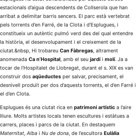
estacionals d’aigua descendents de Collserola que han
arribat a delimitar barris sencers. El parc està vertebrat
pels torrents d’en Farré, de la Clota i d’Esplugues, i
constitueix un autèntic pulmó verd des del qual entendre
la història, el desenvolupament i el creixement de la
ciutat.&nbsp, Hi trobareu
Can Fàbregas
, altrament
anomenada
Ca n’Hospital
, amb el seu
jardí
i
molí
. Ja a
tocar de l’Hospitalet de Llobregat, durant el s. XIX es van
construir dos
aqüeductes
per salvar, precisament, el
desnivell produït per dos d’aquests torrents, el d’en Farré i
el d’en Clota.
Esplugues és una ciutat rica en
patrimoni artístic
a l’aire
lliure. Molts artistes locals tenen escultures i estàtues a
carrers, places i parcs de la ciutat. En destaquem
Maternitat
,
Alba
i
Nu de dona
, de l’escultora
Eulàlia