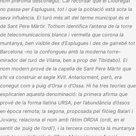
nom preromà desconegut. Cal recordar que el Llobregat
no passa per Esplugues, tot i que la població està sota la
seva influència. El turó més alt del terme municipal és el
de Sant Pere Màrtir. Tothom identifica l’antena de la torre
de telecomunicacions blanca i vermella que corona la
muntanya, ben visible des d’Esplugues i des de gairebé tot
Barcelona –no la confongueu amb la moderna torre-
mirador del turó de Vilana, ben a prop del Tibidabo). El
nom modern prové de la capella de Sant Pere Màrtir que
s’hi va construir el segle XVII. Anteriorment, però, era
conegut com a puig d’Orsa o d’Ossa. Hi ha tres teories que
explicarien aquesta denominació: la primera afirma que
prové de la forma llatina URSA, per l’abundància d’óssos
en època remota; la segona, proposada pel filòleg Balari i
Jovany, relaciona el nom amb l’ètim ORDIA (ordi, en el
sentit de ‘puig de l’ordi’), i la tercera connecta la muntanya