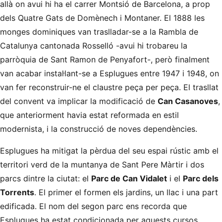
allà on avui hi ha el carrer Montsió de Barcelona, a prop
dels Quatre Gats de Domènech i Montaner. El 1888 les
monges dominiques van traslladar-se a la Rambla de
Catalunya cantonada Rosselló -avui hi trobareu la
parròquia de Sant Ramon de Penyafort-, però finalment
van acabar instal·lant-se a Esplugues entre 1947 i 1948, on
van fer reconstruir-ne el claustre peça per peça. El trasllat
del convent va implicar la modificació de
Can Casanoves
,
que anteriorment havia estat reformada en estil
modernista, i la construcció de noves dependències.
Esplugues ha mitigat la pèrdua del seu espai rústic amb el
territori verd de la muntanya de Sant Pere Màrtir i dos
parcs dintre la ciutat: el
Parc de Can Vidalet
i el
Parc dels
Torrents
. El primer el formen els jardins, un llac i una part
edificada. El nom del segon parc ens recorda que
Esplugues ha estat condicionada per aquests cursos