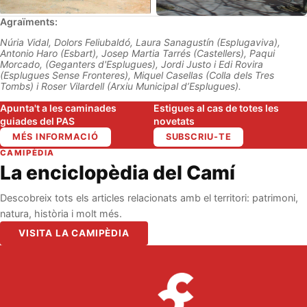
Agraïments:
Núria Vidal, Dolors Feliubaldó, Laura Sanagustín (Esplugaviva),
Antonio Haro (Esbart), Josep Martia Tarrés (Castellers), Paqui
Morcado, (Geganters d'Esplugues), Jordi Justo i Edi Rovira
(Esplugues Sense Fronteres), Miquel Casellas (Colla dels Tres
Tombs) i Roser Vilardell (Arxiu Municipal d’Esplugues).
Apunta't a les caminades
Estigues al cas de totes les
guiades del PAS
novetats
MÉS INFORMACIÓ
SUBSCRIU-TE
CAMIPÈDIA
La enciclopèdia del Camí
Descobreix tots els articles relacionats amb el territori: patrimoni,
natura, història i molt més.
VISITA LA CAMIPÈDIA