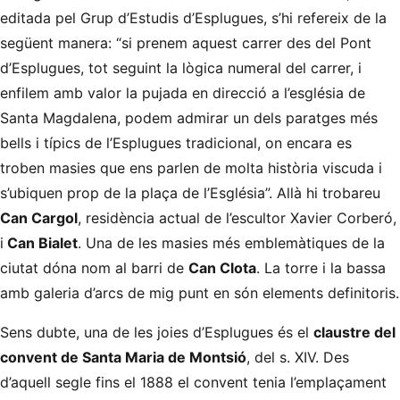
editada pel Grup d’Estudis d’Esplugues, s’hi refereix de la
següent manera: “si prenem aquest carrer des del Pont
d’Esplugues, tot seguint la lògica numeral del carrer, i
enfilem amb valor la pujada en direcció a l’església de
Santa Magdalena, podem admirar un dels paratges més
bells i típics de l’Esplugues tradicional, on encara es
troben masies que ens parlen de molta història viscuda i
s’ubiquen prop de la plaça de l’Església”. Allà hi trobareu
Can Cargol
, residència actual de l’escultor Xavier Corberó,
i
Can Bialet
. Una de les masies més emblemàtiques de la
ciutat dóna nom al barri de
Can Clota
. La torre i la bassa
amb galeria d’arcs de mig punt en són elements definitoris.
Sens dubte, una de les joies d’Esplugues és el
claustre del
convent de Santa Maria de Montsió
, del s. XIV. Des
d’aquell segle fins el 1888 el convent tenia l’emplaçament