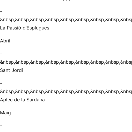
-
&nbsp,&nbsp,&nbsp,&nbsp,&nbsp,&nbsp,&nbsp,&nbsp,&nbs
La Passió d’Esplugues
Abril
-
&nbsp,&nbsp,&nbsp,&nbsp,&nbsp,&nbsp,&nbsp,&nbsp,&nbs
Sant Jordi
-
&nbsp,&nbsp,&nbsp,&nbsp,&nbsp,&nbsp,&nbsp,&nbsp,&nbs
Aplec de la Sardana
Maig
-