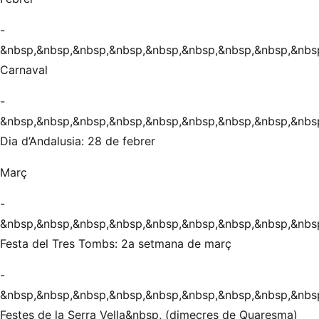
-
&nbsp,&nbsp,&nbsp,&nbsp,&nbsp,&nbsp,&nbsp,&nbsp,&nbs
Carnaval
-
&nbsp,&nbsp,&nbsp,&nbsp,&nbsp,&nbsp,&nbsp,&nbsp,&nbs
Dia d’Andalusia: 28 de febrer
Març
-
&nbsp,&nbsp,&nbsp,&nbsp,&nbsp,&nbsp,&nbsp,&nbsp,&nbs
Festa del Tres Tombs: 2a setmana de març
-
&nbsp,&nbsp,&nbsp,&nbsp,&nbsp,&nbsp,&nbsp,&nbsp,&nbs
Festes de la Serra Vella&nbsp, (dimecres de Quaresma)