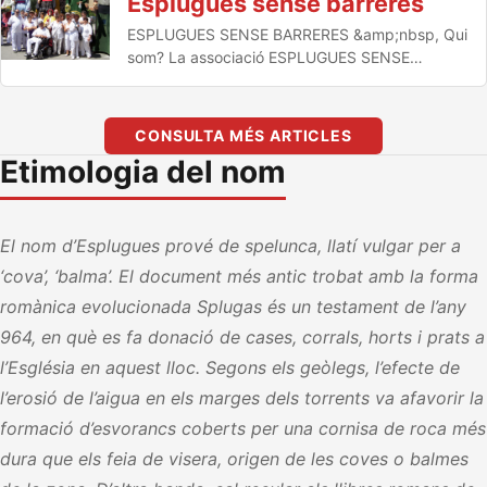
Esplugues sense barreres
ESPLUGUES SENSE BARRERES &amp;nbsp, Qui
som? La associació ESPLUGUES SENSE
BARRERES és una associació que engloba a
persones amb diferents discapacitats físiques
i/o sensorials, el…
CONSULTA MÉS ARTICLES
Etimologia del nom
El nom d’Esplugues prové de spelunca, llatí vulgar per a
‘cova’, ‘balma’. El document més antic trobat amb la forma
romànica evolucionada Splugas és un testament de l’any
964, en què es fa donació de cases, corrals, horts i prats a
l’Església en aquest lloc. Segons els geòlegs, l’efecte de
l’erosió de l’aigua en els marges dels torrents va afavorir la
formació d’esvorancs coberts per una cornisa de roca més
dura que els feia de visera, origen de les coves o balmes