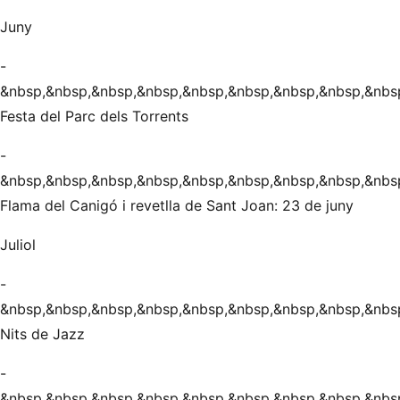
Juny
-
&nbsp,&nbsp,&nbsp,&nbsp,&nbsp,&nbsp,&nbsp,&nbsp,&nbs
Festa del Parc dels Torrents
-
&nbsp,&nbsp,&nbsp,&nbsp,&nbsp,&nbsp,&nbsp,&nbsp,&nbs
Flama del Canigó i revetlla de Sant Joan: 23 de juny
Juliol
-
&nbsp,&nbsp,&nbsp,&nbsp,&nbsp,&nbsp,&nbsp,&nbsp,&nbs
Nits de Jazz
-
&nbsp,&nbsp,&nbsp,&nbsp,&nbsp,&nbsp,&nbsp,&nbsp,&nbs