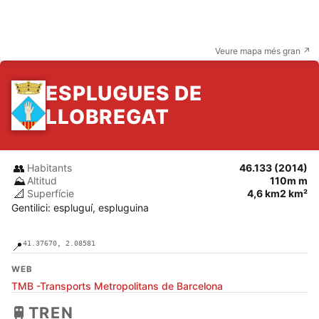
Veure mapa més gran ↗
ESPLUGUES DE
LLOBREGAT
👥
Habitants
46.133 (2014)
⛰️
Altitud
110m m
📐
Superfície
4,6 km2 km²
Gentilici: espluguí, espluguina
41.37670, 2.08581
📍
WEB
TMB -Transports Metropolitans de Barcelona
🚆
TREN