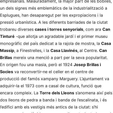
empresarials. Malauradament, la major part de les bòbiles,
un dels signes més emblemàtics de la industrialització a
Esplugues, han desaparegut per les expropiacions i la
pressió urbanística. A les diferents barriades de la ciutat
trobareu diverses
cases i torres senyorials
, com ara
Can
Tinturé
-que allotja un agradable jardí i el primer museu
monogràfic del país dedicat a la rajola de mostra, la
Casa
Massip
, a Finestrelles, i la
Casa Llavinés
,
al Centre.
Can
Brillas
mereix una menció a part per la seva popularitat.
En origen fou una masia, però el 1924
Josep Brillas i
Socies
va reconvertir-ne el celler en el centre de
producció del famós xampany Marguery. L’ajuntament va
adquirir-la el 1973 com a casal de cultura, funció que
encara compleix. La
Torre
dels Lleons
s’anomena així pels
dos lleons de pedra a banda i banda de l’escalinata, i és
l’edifici amb els vestigis més antics de la ciutat: s’hi