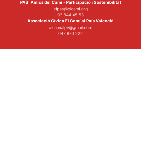
PAS: Amics del Camí - Participació i Sostenibilitat
elpas@elcami.org
93 844 45 53
Associació Cívica El Camí al País Valencià
elcamialpv@gmail.com
647 870 222