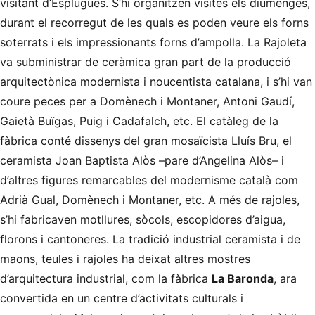
visitant d’Esplugues. S’hi organitzen visites els diumenges,
durant el recorregut de les quals es poden veure els forns
soterrats i els impressionants forns d’ampolla. La Rajoleta
va subministrar de ceràmica gran part de la producció
arquitectònica modernista i noucentista catalana, i s’hi van
coure peces per a Domènech i Montaner, Antoni Gaudí,
Gaietà Buïgas, Puig i Cadafalch, etc. El catàleg de la
fàbrica conté dissenys del gran mosaïcista Lluís Bru, el
ceramista Joan Baptista Alòs –pare d’Angelina Alòs– i
d’altres figures remarcables del modernisme català com
Adrià Gual, Domènech i Montaner, etc. A més de rajoles,
s’hi fabricaven motllures, sòcols, escopidores d’aigua,
florons i cantoneres. La tradició industrial ceramista i de
maons, teules i rajoles ha deixat altres mostres
d’arquitectura industrial, com la fàbrica
La Baronda
, ara
convertida en un centre d’activitats culturals i