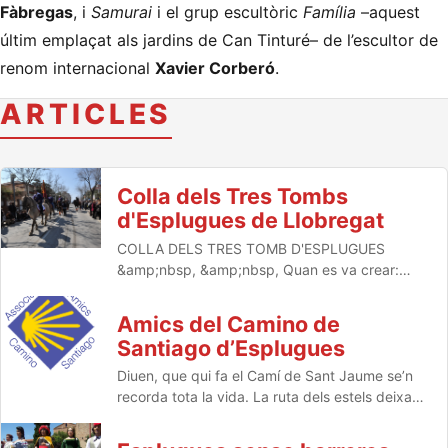
Fàbregas
, i
Samurai
i el grup escultòric
Família
–aquest
últim emplaçat als jardins de Can Tinturé– de l’escultor de
renom internacional
Xavier Corberó
.
ARTICLES
Colla dels Tres Tombs
d'Esplugues de Llobregat
COLLA DELS TRES TOMB D'ESPLUGUES
&amp;nbsp, &amp;nbsp, Quan es va crear:
&amp;nbsp,&amp;nbsp,&amp;nbsp,&amp;nbsp,&
La Colla dels Tres Tombs d…
Amics del Camino de
Santiago d’Esplugues
Diuen, que qui fa el Camí de Sant Jaume se’n
recorda tota la vida. La ruta dels estels deixa
una petjada a l’ànima dels peregrins que no
s’esborra mai. Per als qui l’han recorregut…