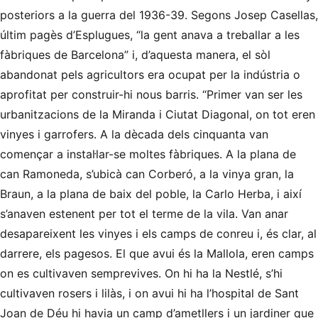
posteriors a la guerra del 1936-39. Segons Josep Casellas,
últim pagès d’Esplugues, “la gent anava a treballar a les
fàbriques de Barcelona” i, d’aquesta manera, el sòl
abandonat pels agricultors era ocupat per la indústria o
aprofitat per construir-hi nous barris. “Primer van ser les
urbanitzacions de la Miranda i Ciutat Diagonal, on tot eren
vinyes i garrofers. A la dècada dels cinquanta van
començar a instal·lar-se moltes fàbriques. A la plana de
can Ramoneda, s’ubicà can Corberó, a la vinya gran, la
Braun, a la plana de baix del poble, la Carlo Herba, i així
s’anaven estenent per tot el terme de la vila. Van anar
desapareixent les vinyes i els camps de conreu i, és clar, al
darrere, els pagesos. El que avui és la Mallola, eren camps
on es cultivaven semprevives. On hi ha la Nestlé, s’hi
cultivaven rosers i lilàs, i on avui hi ha l’hospital de Sant
Joan de Déu hi havia un camp d’ametllers i un jardiner que