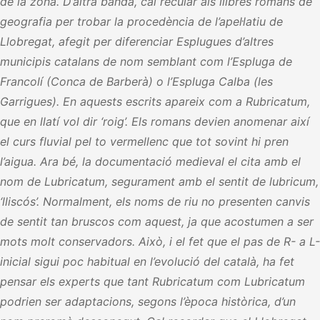
de la zona. D’altra banda, cal recular als llibres romans de
geografia per trobar la procedència de l’apel·latiu de
Llobregat, afegit per diferenciar Esplugues d’altres
municipis catalans de nom semblant com l’Espluga de
Francolí (Conca de Barberà) o l’Espluga Calba (les
Garrigues). En aquests escrits apareix com a Rubricatum,
que en llatí vol dir ‘roig’. Els romans devien anomenar així
el curs fluvial pel to vermellenc que tot sovint hi pren
l’aigua. Ara bé, la documentació medieval el cita amb el
nom de Lubricatum, segurament amb el sentit de lubricum,
‘lliscós’. Normalment, els noms de riu no presenten canvis
de sentit tan bruscos com aquest, ja que acostumen a ser
mots molt conservadors. Això, i el fet que el pas de R- a L-
inicial sigui poc habitual en l’evolució del català, ha fet
pensar els experts que tant Rubricatum com Lubricatum
podrien ser adaptacions, segons l’època històrica, d’un