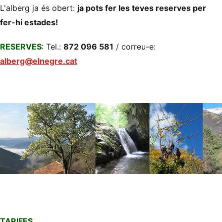
L'alberg ja és obert:
ja pots fer les teves reserves per
fer-hi estades!
RESERVES
: Tel.:
872 096 581
/ correu-e:
alberg@elnegre.cat
TARIFES