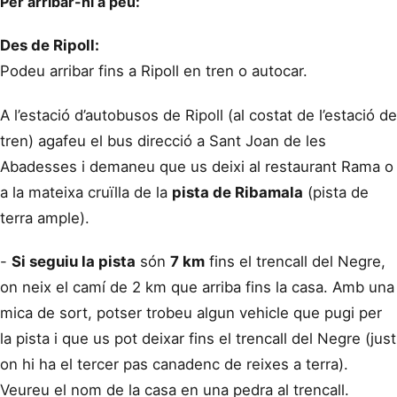
Per arribar-hi a peu:
Des de Ripoll:
Podeu arribar fins a Ripoll en tren o autocar.
A l’estació d’autobusos de Ripoll (al costat de l’estació de
tren) agafeu el bus direcció a Sant Joan de les
Abadesses i demaneu que us deixi al restaurant Rama o
a la mateixa cruïlla de la
pista de Ribamala
(pista de
terra ample).
-
Si seguiu la pista
són
7 km
fins el trencall del Negre,
on neix el camí de 2 km que arriba fins la casa. Amb una
mica de sort, potser trobeu algun vehicle que pugi per
la pista i que us pot deixar fins el trencall del Negre (just
on hi ha el tercer pas canadenc de reixes a terra).
Veureu el nom de la casa en una pedra al trencall.