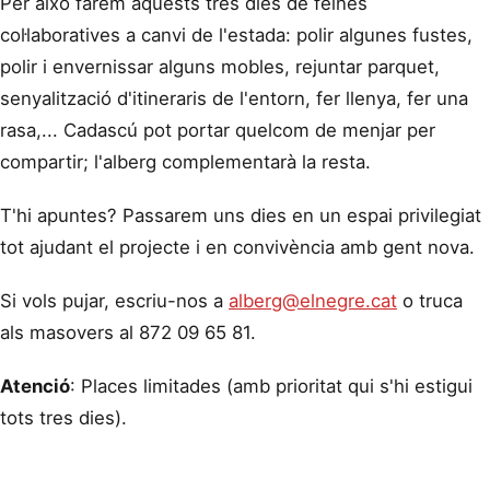
Per això farem aquests tres dies de feines
col·laboratives a canvi de l'estada: polir algunes fustes,
polir i envernissar alguns mobles, rejuntar parquet,
senyalització d'itineraris de l'entorn, fer llenya, fer una
rasa,... Cadascú pot portar quelcom de menjar per
compartir; l'alberg complementarà la resta.
T'hi apuntes? Passarem uns dies en un espai privilegiat
tot ajudant el projecte i en convivència amb gent nova.
Si vols pujar, escriu-nos a
alberg@elnegre.cat
o truca
als masovers al 872 09 65 81.
Atenció
: Places limitades (amb prioritat qui s'hi estigui
tots tres dies).