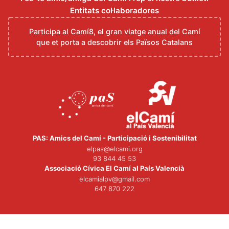
Entitats col·laboradores
Participa al Camí8, el gran viatge anual del Camí
que et porta a descobrir els Països Catalans
PAS: Amics del Camí - Participació i Sostenibilitat
elpas@elcami.org
93 844 45 53
Associació Cívica El Camí al País Valencià
elcamialpv@gmail.com
647 870 222