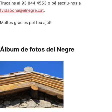
Truca'ns al 93 844 4553 o bé escriu-nos a
fvidabona@elnegre.cat
.
Moltes gràcies pel teu ajut!
Álbum de fotos del Negre