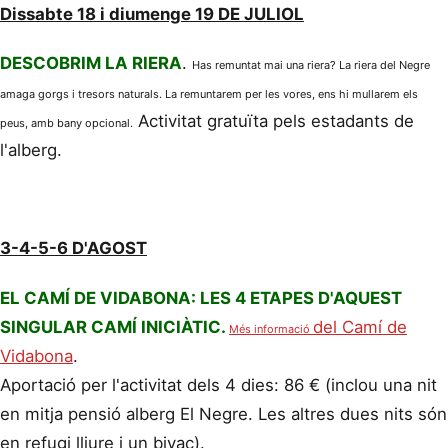
Dissabte 18 i diumenge 19 DE JULIOL
DESCOBRIM LA RIERA
.
Has remuntat mai una riera? La riera del Negre
amaga gorgs i tresors naturals. La remuntarem per les vores, ens hi mullarem els
Activitat gratuïta pels estadants de
peus, amb bany opcional.
l'alberg.
3-4-5-6 D'AGOST
EL CAMÍ DE VIDABONA: LES 4 ETAPES D'AQUEST
SINGULAR CAMÍ INICIÀTIC.
del Camí de
Més informació
Vidabona
.
Aportació per l'activitat dels 4 dies: 86 € (inclou una nit
en mitja pensió alberg El Negre. Les altres dues nits són
en refugi lliure i un bivac).