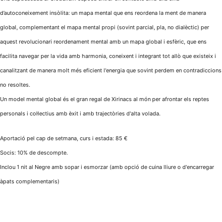
d’autoconeixement insòlita: un mapa mental que ens reordena la ment de manera
global, complementant el mapa mental propi (sovint parcial, pla, no dialèctic) per
aquest revolucionari reordenament mental amb un mapa global i esfèric, que ens
facilita navegar per la vida amb harmonia, coneixent i integrant tot allò que existeix i
canalitzant de manera molt més eficient l'energia que sovint perdem en contradiccions
no resoltes.
Un model mental global és el gran regal de Xirinacs al món per afrontar els reptes
personals i col·lectius amb èxit i amb trajectòries d'alta volada.
Aportació pel cap de setmana, curs i estada: 85 €
Socis: 10% de descompte.
Inclou 1 nit al Negre amb sopar i esmorzar (amb opció de cuina lliure o d'encarregar
àpats complementaris)