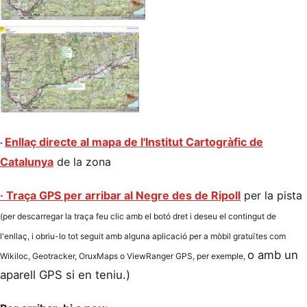
Enllaç directe al mapa
de l'Institut Cartogràfic de
·
Catalunya
de la zona
· Traça GPS per arribar al Negre des de Ripoll
per la pista
(per descarregar la traça feu clic amb el botó dret i deseu el contingut de
l'enllaç, i obriu-lo tot seguit amb alguna aplicació per a mòbil gratuïtes com
o amb un
Wikiloc, Geotracker, OruxMaps o ViewRanger GPS, per exemple
,
aparell GPS si en teniu.)