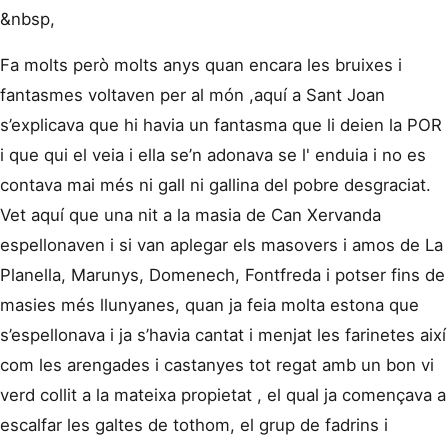
&nbsp,
Fa molts però molts anys quan encara les bruixes i
fantasmes voltaven per al món ,aquí a Sant Joan
s’explicava que hi havia un fantasma que li deien la POR
i que qui el veia i ella se’n adonava se l' enduia i no es
contava mai més ni gall ni gallina del pobre desgraciat.
Vet aquí que una nit a la masia de Can Xervanda
espellonaven i si van aplegar els masovers i amos de La
Planella, Marunys, Domenech, Fontfreda i potser fins de
masies més llunyanes, quan ja feia molta estona que
s’espellonava i ja s’havia cantat i menjat les farinetes així
com les arengades i castanyes tot regat amb un bon vi
verd collit a la mateixa propietat , el qual ja començava a
escalfar les galtes de tothom, el grup de fadrins i