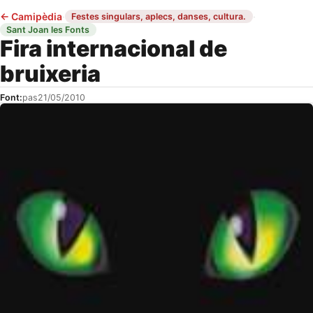
←
Camipèdia
·
·
Festes singulars, aplecs, danses, cultura.
Sant Joan les Fonts
Fira internacional de
bruixeria
Font:
pas
21/05/2010