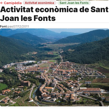
←
Camipèdia
·
·
Activitat econòmica
Sant Joan les Fonts
Activitat econòmica de Sant
Joan les Fonts
Font:
pas
07/12/2011