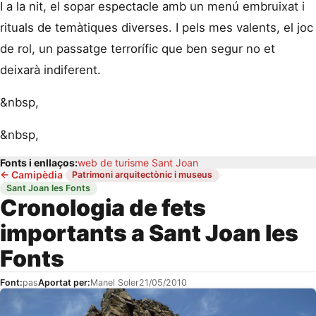
I a la nit, el sopar espectacle amb un menú embruixat i
rituals de temàtiques diverses. I pels mes valents, el joc
de rol, un passatge terrorífic que ben segur no et
deixarà indiferent.
&nbsp,
&nbsp,
Fonts i enllaços:
web de turisme Sant Joan
←
Camipèdia
·
·
Patrimoni arquitectònic i museus
Sant Joan les Fonts
Cronologia de fets
importants a Sant Joan les
Fonts
Font:
pas
Aportat per:
Manel Soler
21/05/2010