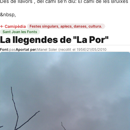
Des de llavors , del camí se’n diu: El camí de les Bruixes
&nbsp,
←
Camipèdia
·
·
Festes singulars, aplecs, danses, cultura.
Sant Joan les Fonts
La llegendes de "La Por"
Font:
pas
Aportat per:
Manel Soler (recollit el 1956)
21/05/2010