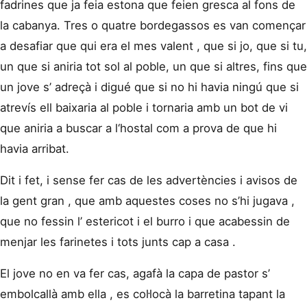
fadrines que ja feia estona que feien gresca al fons de
la cabanya. Tres o quatre bordegassos es van començar
a desafiar que qui era el mes valent , que si jo, que si tu,
un que si aniria tot sol al poble, un que si altres, fins que
un jove s’ adreçà i digué que si no hi havia ningú que si
atrevís ell baixaria al poble i tornaria amb un bot de vi
que aniria a buscar a l‘hostal com a prova de que hi
havia arribat.
Dit i fet, i sense fer cas de les advertències i avisos de
la gent gran , que amb aquestes coses no s’hi jugava ,
que no fessin l’ estericot i el burro i que acabessin de
menjar les farinetes i tots junts cap a casa .
El jove no en va fer cas, agafà la capa de pastor s’
embolcallà amb ella , es col·locà la barretina tapant la