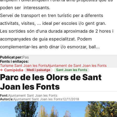
poden ser interessants.
Servei de transport en tren turístic per a diferents
activitats, visites, ... ideal per escoles i/o gent gran.
Les sortides són d'una durada aproximada de 2 hores i
acompanyades de guia especialitzat. Podem
complementar-les amb dinar i/o esmorzar, ball...
Publicat per:
Pas
Fonts i enllaços:
Turisme Sant Joan les Fonts
Ajuntament de Sant Joan les Fonts
←
Camipèdia
·
·
Medi i paisatge
Sant Joan les Fonts
Parc de les Olors de Sant
Joan les Fonts
Font:
Ajuntament Sant Joan les Fonts
Autor/a:
Ajuntament Sant Joan les Fonts
12/11/2018