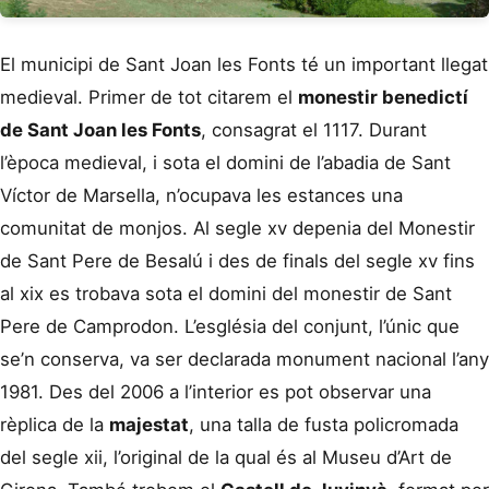
El municipi de Sant Joan les Fonts té un important llegat
medieval. Primer de tot citarem el
monestir benedictí
de Sant Joan les Fonts
, consagrat el 1117. Durant
l’època medieval, i sota el domini de l’abadia de Sant
Víctor de Marsella, n’ocupava les estances una
comunitat de monjos. Al segle xv depenia del Monestir
de Sant Pere de Besalú i des de finals del segle xv fins
al xix es trobava sota el domini del monestir de Sant
Pere de Camprodon. L’església del conjunt, l’únic que
se’n conserva, va ser declarada monument nacional l’any
1981. Des del 2006 a l’interior es pot observar una
rèplica de la
majestat
, una talla de fusta policromada
del segle xii, l’original de la qual és al Museu d’Art de