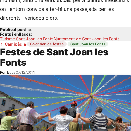
monestir, amb diferents espais per a plantes medicinals
on l'entorn convida a fer-hi una passejada per les
diferents i variades olors.
Publicat per:
Pas
Fonts i enllaços:
Turisme Sant Joan les Fonts
Ajuntament de Sant Joan les Fonts
←
Camipèdia
·
·
Calendari de festes
Sant Joan les Fonts
Festes de Sant Joan les
Fonts
Font:
pas
07/12/2011