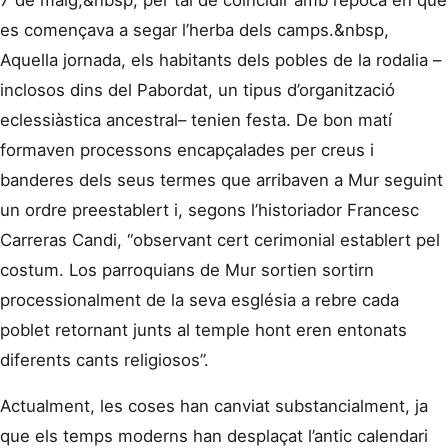
7 de maig,&nbsp, per tal de coincidir amb l’època en què
es començava a segar l’herba dels camps.&nbsp,
Aquella jornada, els habitants dels pobles de la rodalia –
inclosos dins del Pabordat, un tipus d’organització
eclessiàstica ancestral– tenien festa. De bon matí
formaven processons encapçalades per creus i
banderes dels seus termes que arribaven a Mur seguint
un ordre preestablert i, segons l’historiador Francesc
Carreras Candi, “observant cert cerimonial establert pel
costum. Los parroquians de Mur sortien sortirn
processionalment de la seva església a rebre cada
poblet retornant junts al temple hont eren entonats
diferents cants religiosos”.
Actualment, les coses han canviat substancialment, ja
que els temps moderns han desplaçat l’antic calendari