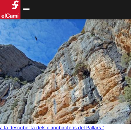
a la descoberta dels cianobacteris del Pallars
"