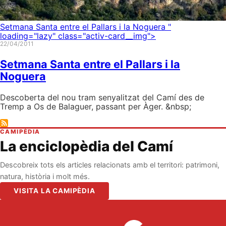
Setmana Santa entre el Pallars i la Noguera
"
loading="lazy" class="activ-card__img">
22/04/2011
Setmana Santa entre el Pallars i la
Noguera
Descoberta del nou tram senyalitzat del Camí des de
Tremp a Os de Balaguer, passant per Àger. &nbsp;
CAMIPÈDIA
La enciclopèdia del Camí
Descobreix tots els articles relacionats amb el territori: patrimoni,
natura, història i molt més.
VISITA LA CAMIPÈDIA