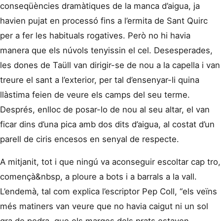
conseqüències dramàtiques de la manca d’aigua, ja
havien pujat en processó fins a l’ermita de Sant Quirc
per a fer les habituals rogatives. Però no hi havia
manera que els núvols tenyissin el cel. Desesperades,
les dones de Taüll van dirigir-se de nou a la capella i van
treure el sant a l’exterior, per tal d’ensenyar-li quina
llàstima feien de veure els camps del seu terme.
Després, enlloc de posar-lo de nou al seu altar, el van
ficar dins d’una pica amb dos dits d’aigua, al costat d’un
parell de ciris encesos en senyal de respecte.
A mitjanit, tot i que ningú va aconseguir escoltar cap tro,
començà&nbsp, a ploure a bots i a barrals a la vall.
L’endemà, tal com explica l’escriptor Pep Coll, “els veïns
més matiners van veure que no havia caigut ni un sol