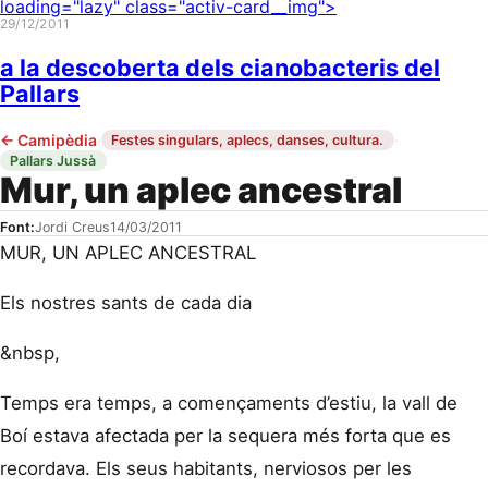
loading="lazy" class="activ-card__img">
29/12/2011
a la descoberta dels cianobacteris del
Pallars
←
Camipèdia
·
·
Festes singulars, aplecs, danses, cultura.
Pallars Jussà
Mur, un aplec ancestral
Font:
Jordi Creus
14/03/2011
MUR, UN APLEC ANCESTRAL
Els nostres sants de cada dia
&nbsp,
Temps era temps, a començaments d’estiu, la vall de
Boí estava afectada per la sequera més forta que es
recordava. Els seus habitants, nerviosos per les