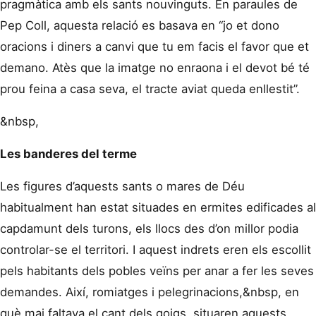
pragmàtica amb els sants nouvinguts. En paraules de
Pep Coll, aquesta relació es basava en “jo et dono
oracions i diners a canvi que tu em facis el favor que et
demano. Atès que la imatge no enraona i el devot bé té
prou feina a casa seva, el tracte aviat queda enllestit”.
&nbsp,
Les banderes del terme
Les figures d’aquests sants o mares de Déu
habitualment han estat situades en ermites edificades al
capdamunt dels turons, els llocs des d’on millor podia
controlar-se el territori. I aquest indrets eren els escollit
pels habitants dels pobles veïns per anar a fer les seves
demandes. Així, romiatges i pelegrinacions,&nbsp, en
què mai faltava el cant dels goigs, situaren aquests