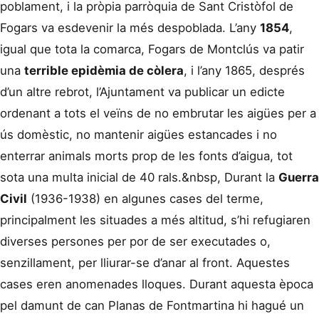
poblament, i la pròpia parròquia de Sant Cristòfol de
Fogars va esdevenir la més despoblada. L’any
1854
,
igual que tota la comarca, Fogars de Montclús va patir
una
terrible epidèmia de còlera
, i l’any 1865, després
d’un altre rebrot, l’Ajuntament va publicar un edicte
ordenant a tots el veïns de no embrutar les aigües per a
ús domèstic, no mantenir aigües estancades i no
enterrar animals morts prop de les fonts d’aigua, tot
sota una multa inicial de 40 rals.&nbsp, Durant la
Guerra
Civil
(1936-1938) en algunes cases del terme,
principalment les situades a més altitud, s’hi refugiaren
diverses persones per por de ser executades o,
senzillament, per lliurar-se d’anar al front. Aquestes
cases eren anomenades lloques. Durant aquesta època
pel damunt de can Planas de Fontmartina hi hagué un