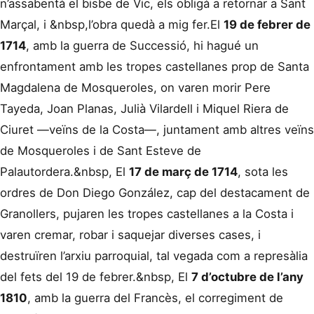
n’assabentà el bisbe de Vic, els obligà a retornar a Sant
Marçal, i &nbsp,l’obra quedà a mig fer.El
19 de febrer de
1714
, amb la guerra de Successió, hi hagué un
enfrontament amb les tropes castellanes prop de Santa
Magdalena de Mosqueroles, on varen morir Pere
Tayeda, Joan Planas, Julià Vilardell i Miquel Riera de
Ciuret —veïns de la Costa—, juntament amb altres veïns
de Mosqueroles i de Sant Esteve de
Palautordera.&nbsp, El
17 de març de 1714
, sota les
ordres de Don Diego González, cap del destacament de
Granollers, pujaren les tropes castellanes a la Costa i
varen cremar, robar i saquejar diverses cases, i
destruïren l’arxiu parroquial, tal vegada com a represàlia
del fets del 19 de febrer.&nbsp, El
7 d’octubre de l’any
1810
, amb la guerra del Francès, el corregiment de