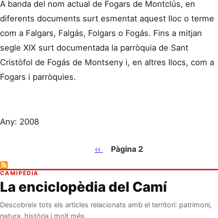
A banda del nom actual de Fogars de Montclús, en
diferents documents surt esmentat aquest lloc o terme
com a Falgars, Falgás, Folgars o Fogás. Fins a mitjan
segle XIX surt documentada la parròquia de Sant
Cristòfol de Fogás de Montseny i, en altres llocs, com a
Fogars i parròquies.
Any: 2008
Pàgina
‹‹
Pàgina 2
anterior
Paginació
CAMIPÈDIA
La enciclopèdia del Camí
Descobreix tots els articles relacionats amb el territori: patrimoni,
natura, història i molt més.