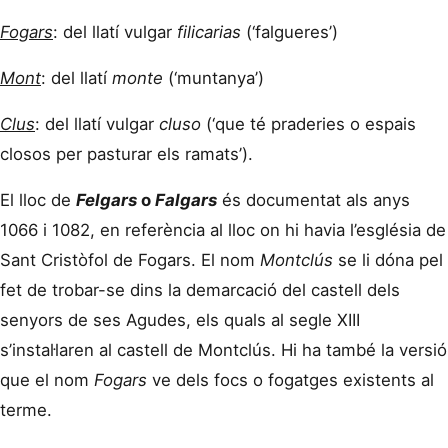
Fogars
: del llatí vulgar
filicarias
(‘falgueres’)
Mont
: del llatí
monte
(‘muntanya’)
Clus
: del llatí vulgar
cluso
(‘que té praderies o espais
closos per pasturar els ramats’).
El lloc de
Felgars
o
Falgars
és documentat als anys
1066 i 1082, en referència al lloc on hi havia l’església de
Sant Cristòfol de Fogars. El nom
Montclús
se li dóna pel
fet de trobar-se dins la demarcació del castell dels
senyors de ses Agudes, els quals al segle XIII
s’instal·laren al castell de Montclús. Hi ha també la versió
que el nom
Fogars
ve dels focs o fogatges existents al
terme.