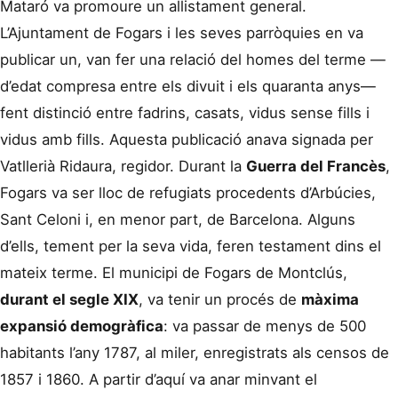
Mataró va promoure un allistament general.
L’Ajuntament de Fogars i les seves parròquies en va
publicar un, van fer una relació del homes del terme —
d’edat compresa entre els divuit i els quaranta anys—
fent distinció entre fadrins, casats, vidus sense fills i
vidus amb fills. Aquesta publicació anava signada per
Vatllerià Ridaura, regidor. Durant la
Guerra del Francès
,
Fogars va ser lloc de refugiats procedents d’Arbúcies,
Sant Celoni i, en menor part, de Barcelona. Alguns
d’ells, tement per la seva vida, feren testament dins el
mateix terme. El municipi de Fogars de Montclús,
durant el segle XIX
, va tenir un procés de
màxima
expansió demogràfica
: va passar de menys de 500
habitants l’any 1787, al miler, enregistrats als censos de
1857 i 1860. A partir d’aquí va anar minvant el