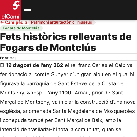
←
Camipèdia
·
·
Patrimoni arquitectònic i museus
Fogars de Montclús
Fets històrics rellevants de
Fogars de Montclús
Font:
pas
El
19 d’agost de l’any 862
el rei franc Carles el Calb va
fer donació al comte Sunyer d’un gran alou en el qual hi
figurava la parròquia de Sant Esteve de la Costa de
Montseny. &nbsp,
L’any 1100
, Arnau, prior de Sant
Marçal de Montseny, va iniciar la construcció d’una nova
església, anomenada Santa Magdalena de Mosqueroles
i coneguda també per Sant Marçal de Baix, amb la
intenció de traslladar-hi tota la comunitat, quan se