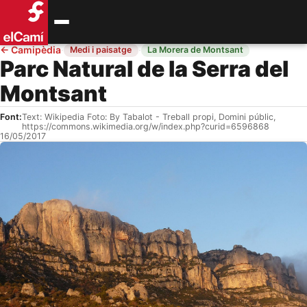
←
Camipèdia
·
·
Medi i paisatge
La Morera de Montsant
Parc Natural de la Serra del
Montsant
Font:
Text: Wikipedia Foto: By Tabalot - Treball propi, Domini públic,
https://commons.wikimedia.org/w/index.php?curid=6596868
16/05/2017