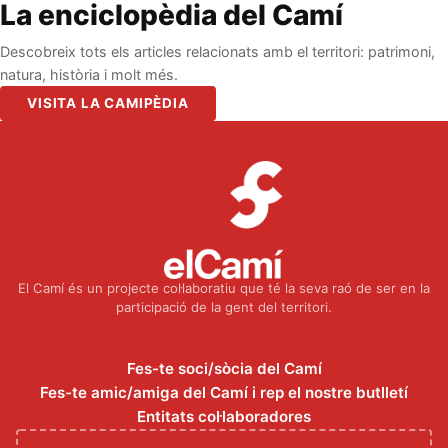
La enciclopèdia del Camí
Descobreix tots els articles relacionats amb el territori: patrimoni,
natura, història i molt més.
VISITA LA CAMIPÈDIA
El Camí és un projecte col·laboratiu que té la seva raó de ser en la
participació de la gent del territori.
Fes-te soci/sòcia del Camí
Fes-te amic/amiga del Camí i rep el nostre butlletí
Entitats col·laboradores