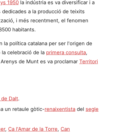
ys 1950
la indústria es va diversificar i a
 dedicades a la producció de teixits
lització, i més recentment, el fenomen
 8500 habitants.
la política catalana per ser l'origen de
 la celebració de la
primera consulta
,
, Arenys de Munt es va proclamar
Territori
 de Dalt
.
ha un retaule gòtic-
renaixentista
del
segle
uer
,
Ca l'Amar de la Torre
,
Can