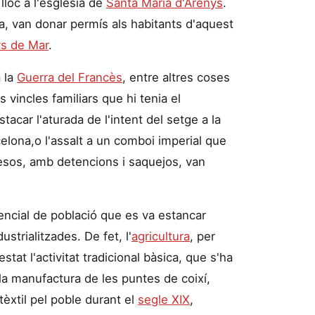
lloc a l'església de
Santa Maria d'Arenys
.
, van donar permís als habitants d'aquest
s de Mar
.
a la
Guerra del Francès
, entre altres coses
ls vincles familiars que hi tenia el
estacar l'aturada de l'intent del setge a la
lona,o l'assalt a un comboi imperial que
cesos, amb detencions i saquejos, van
ncial de població que es va estancar
ustrialitzades. De fet, l'
agricultura
, per
estat l'activitat tradicional bàsica, que s'ha
 la manufactura de les puntes de coixí,
èxtil pel poble durant el
segle XIX
,