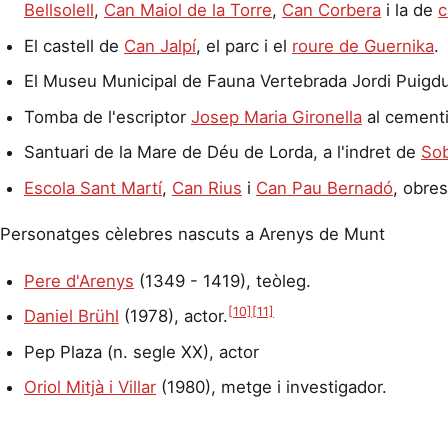
Bellsolell
,
Can Maiol de la Torre
,
Can Corbera
i la de
c
El castell de
Can Jalpí
, el parc i el
roure de Guernika
.
El Museu Municipal de Fauna Vertebrada Jordi Puigdu
Tomba de l'escriptor
Josep Maria Gironella
al cementi
Santuari de la Mare de Déu de Lorda, a l'indret de
Sob
Escola Sant Martí
,
Can Rius
i
Can Pau Bernadó
, obres
Personatges cèlebres nascuts a Arenys de Munt
Pere d'Arenys
(1349 - 1419), teòleg.
[10]
[11]
Daniel Brühl
(1978), actor.
Pep Plaza (n. segle XX), actor
Oriol Mitjà i Villar
(1980), metge i investigador.