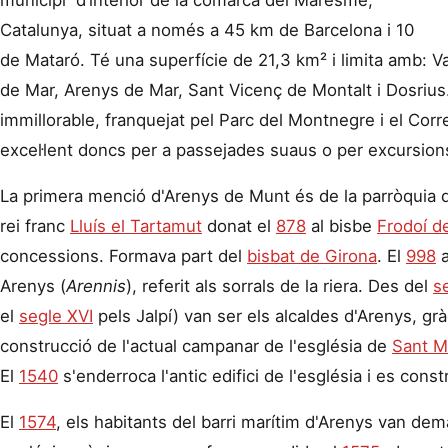
Catalunya, situat a només a 45 km de Barcelona i 10
de Mataró. Té una superfície de 21,3 km² i limita amb: Va
de Mar, Arenys de Mar, Sant Vicenç de Montalt i Dosrius.
immillorable, franquejat pel Parc del Montnegre i el Corre
excel·lent doncs per a passejades suaus o per excursio
La primera menció d'Arenys de Munt és de la parròquia 
rei franc
Lluís el Tartamut
donat el
878
al bisbe
Frodoí d
concessions. Formava part del
bisbat de Girona
. El
998
a
Arenys (
Arennis
), referit als sorrals de la riera. Des del
s
el
segle XVI
pels Jalpí) van ser els alcaldes d'Arenys, gr
construcció de l'actual campanar de l'església de
Sant M
El
1540
s'enderroca l'antic edifici de l'església i es constr
El
1574
, els habitants del barri marítim d'Arenys van dem