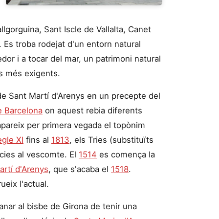
llgorguina, Sant Iscle de Vallalta, Canet
 Es troba rodejat d'un entorn natural
dor i a tocar del mar, un patrimoni natural
ns més exigents.
de Sant Martí d'Arenys en un precepte del
e Barcelona
on aquest rebia diferents
pareix per primera vegada el topònim
egle XI
fins al
1813
, els Tries (substituïts
àcies al vescomte. El
1514
es comença la
artí d'Arenys
, que s'acaba el
1518
.
ueix l'actual.
anar al bisbe de Girona de tenir una