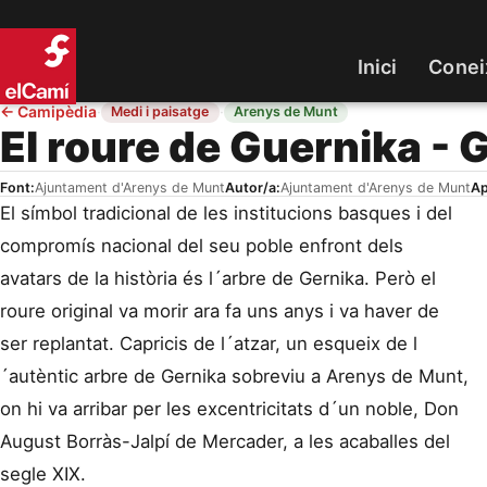
Inici
Conei
←
Camipèdia
·
·
Medi i paisatge
Arenys de Munt
El roure de Guernika - 
Font:
Ajuntament d'Arenys de Munt
Autor/a:
Ajuntament d'Arenys de Munt
Ap
El símbol tradicional de les institucions basques i del
compromís nacional del seu poble enfront dels
avatars de la història és l´arbre de Gernika. Però el
roure original va morir ara fa uns anys i va haver de
ser replantat. Capricis de l´atzar, un esqueix de l
´autèntic arbre de Gernika sobreviu a Arenys de Munt,
on hi va arribar per les excentricitats d´un noble, Don
August Borràs-Jalpí de Mercader, a les acaballes del
segle XIX.