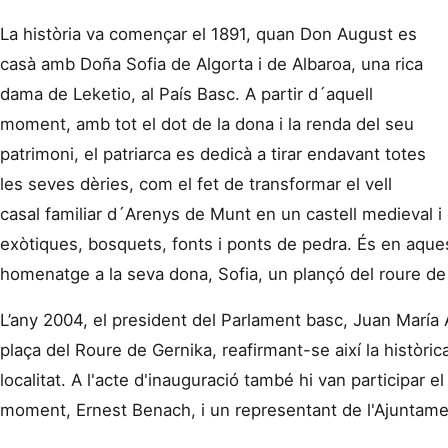
La història va començar el 1891, quan Don August es
casà amb Doña Sofia de Algorta i de Albaroa, una rica
dama de Leketio, al País Basc. A partir d´aquell
moment, amb tot el dot de la dona i la renda del seu
patrimoni, el patriarca es dedicà a tirar endavant totes
les seves dèries, com el fet de transformar el vell
casal familiar d´Arenys de Munt en un castell medieval i 
exòtiques, bosquets, fonts i ponts de pedra. És en aquest
homenatge a la seva dona, Sofia, un plançó del roure de
L’any 2004, el president del Parlament basc, Juan María
plaça del Roure de Gernika, reafirmant-se així la històric
localitat. A l'acte d'inauguració també hi van participar e
moment, Ernest Benach, i un representant de l'Ajuntame