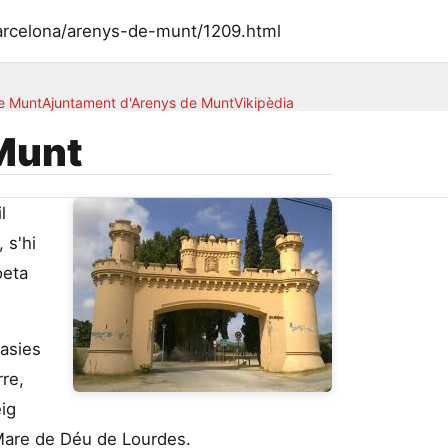
barcelona/arenys-de-munt/1209.html
de Munt
Ajuntament d'Arenys de Munt
Vikipèdia
 Munt
l
 s'hi
oeta
masies
rre,
ig
a Mare de Déu de Lourdes.