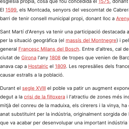
església pròpia, cosa que fou concedida el
1575
, donant 
El
1599
, els Montcada, senyors del vescomtat de Cabrera
barri de tenir consell municipal propi, donant lloc a
Areny
Sant Martí d'Arenys va tenir una participació destacada 
per la situació geogràfica (el
massís del Montnegre
) i pe
general
Francesc Milans del Bosch
. Entre d'altres, cal d
ciutat de
Girona
l'any
1808
de tropes que venien de Barce
anava cap a
Hostalric
el
1809
. Les represàlies dels fran
causar estralls a la població.
Durant el
segle XVIII
el poble va patir un augment expone
degut a la
crisi de la fil·loxera
i l'atractiu de zones més ind
mitjà del conreu de la maduixa, els cirerers i la vinya, ha 
anat substituint per la indústria, originalment sorgida de
que va acabar per desenvolupar una important indústria t