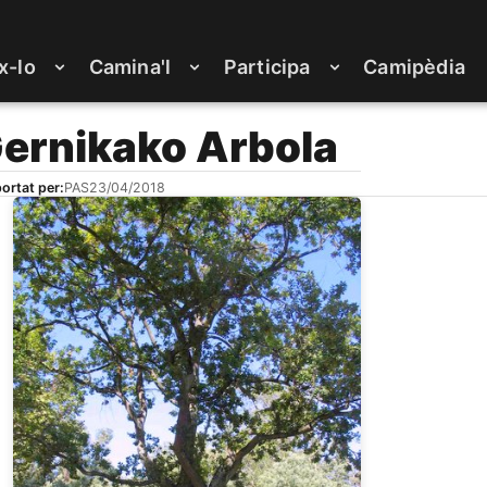
x-lo
Camina'l
Participa
Camipèdia
Gernikako Arbola
ortat per:
PAS
23/04/2018