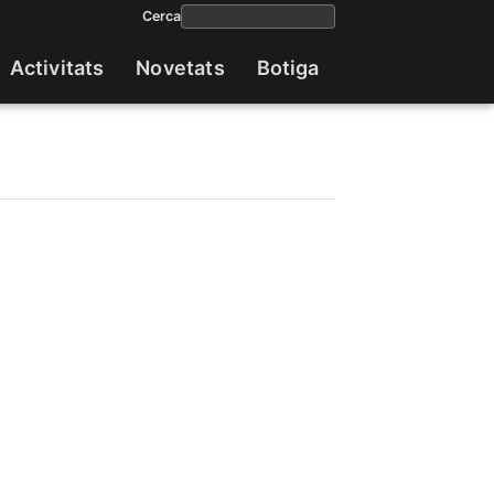
Cerca
Activitats
Novetats
Botiga
Navega
princip