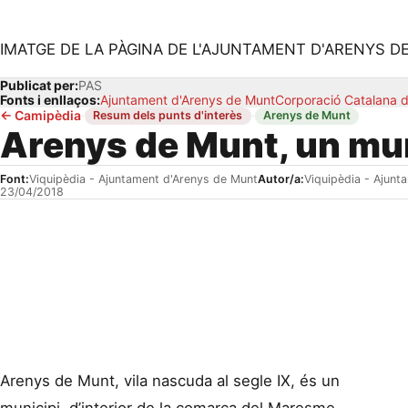
IMATGE DE LA PÀGINA DE L'AJUNTAMENT D'ARENYS D
Publicat per:
PAS
Fonts i enllaços:
Ajuntament d'Arenys de Munt
Corporació Catalana d
←
Camipèdia
·
·
Resum dels punts d'interès
Arenys de Munt
Arenys de Munt, un mun
Font:
Viquipèdia - Ajuntament d'Arenys de Munt
Autor/a:
Viquipèdia - Ajunt
23/04/2018
Arenys de Munt, vila nascuda al segle IX, és un
municipi d’interior de la comarca del Maresme,