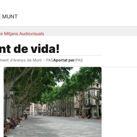
E MUNT
e Mitjans Audiovisuals
t de vida!
ament d'Arenys de Munt - PAS
Aportat per:
PAS