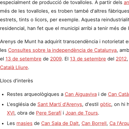
especialment de producció de tovalloles. A partir dels
an
més de les tovalloles, es troben també d'altres fàbriques
estrets, tints o licors, per exemple. Aquesta reindustria
residencial, han fet que el municipi arribi a tenir més de
Arenys de Munt ha adquirit transcendència i notorietat en 
les
Consultes sobre la independència de Catalunya
, amb
el
13 de setembre
de
2009
. El
13 de setembre
del
2012
Català Lliure
.
Llocs d'interès
Restes arqueològiques a
Can Aiguaviva
i de
Can Catà
L'església de
Sant Martí d'Arenys
, d'estil
gòtic
, on hi 
XVI
, obra de
Pere Serafí
i
Joan de Tours
.
Les
masies
de
Can Sala de Dalt
,
Can Borrell
,
Ca l'Arq