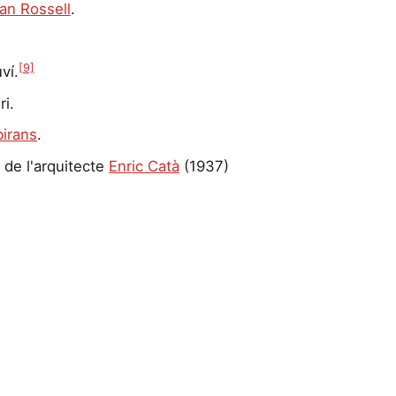
an Rossell
.
[9]
ví.
ri.
irans
.
 de l'arquitecte
Enric Catà
(1937)