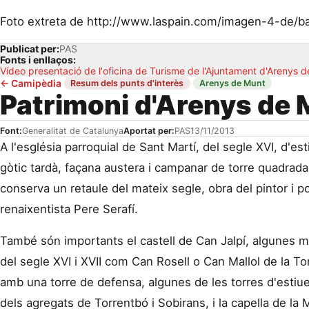
Foto extreta de http://www.laspain.com/imagen-4-de/
Publicat per:
PAS
Fonts i enllaços:
Vídeo presentació de l'oficina de Turisme de l'Ajuntament d'Arenys 
←
Camipèdia
·
·
Resum dels punts d'interès
Arenys de Munt
Patrimoni d'Arenys de
Font:
Generalitat de Catalunya
Aportat per:
PAS
13/11/2013
A l'església parroquial de Sant Martí, del segle XVI, d'esti
gòtic tardà, façana austera i campanar de torre quadrada,
conserva un retaule del mateix segle, obra del pintor i p
renaixentista Pere Serafí.
També són importants el castell de Can Jalpí, algunes 
del segle XVI i XVII com Can Rosell o Can Mallol de la To
amb una torre de defensa, algunes de les torres d'estiue
dels agregats de Torrentbó i Sobirans, i la capella de l