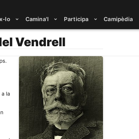
x-lo
Camina'l
Participa
Camipèdia
el Vendrell
ps.
 a la
en