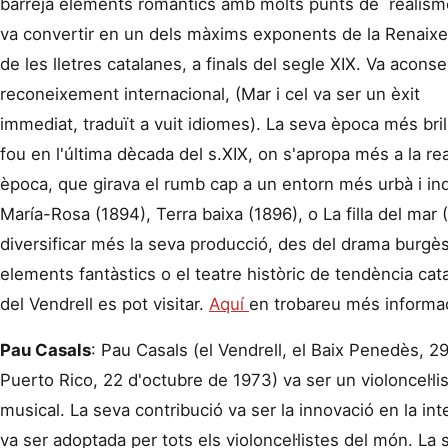
barreja elements romàntics amb molts punts de realisme
va convertir en un dels màxims exponents de la Renaix
de les lletres catalanes, a finals del segle XIX. Va aconse
reconeixement internacional, (Mar i cel va ser un èxit
immediat, traduït a vuit idiomes). La seva època més bril
fou en l'última dècada del s.XIX, on s'apropa més a la real
època, que girava el rumb cap a un entorn més urbà i ind
María-Rosa (1894), Terra baixa (1896), o La filla del mar (
diversificar més la seva producció, des del drama burg
elements fantàstics o el teatre històric de tendència c
del Vendrell es pot visitar.
Aquí
en trobareu més informa
Pau Casals
: Pau Casals (el Vendrell, el Baix Penedès, 
Puerto Rico, 22 d'octubre de 1973) va ser un violoncel·li
musical. La seva contribució va ser la innovació en la in
va ser adoptada per tots els violoncel·listes del món. La 