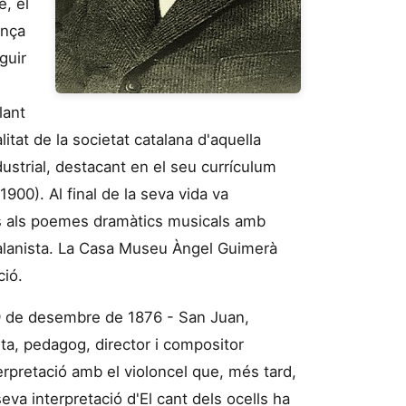
, el
ença
guir
lant
itat de la societat catalana d'aquella
ustrial, destacant en el seu currículum
1900). Al final de la seva vida va
ès als poemes dramàtics musicals amb
atalanista. La Casa Museu Àngel Guimerà
ció.
29 de desembre de 1876 - San Juan,
sta, pedagog, director i compositor
terpretació amb el violoncel que, més tard,
seva interpretació d'El cant dels ocells ha