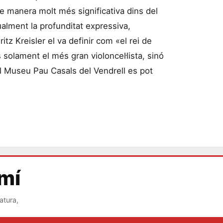
de manera molt més significativa dins del
alment la profunditat expressiva,
itz Kreisler el va definir com «el rei de
solament el més gran violoncel·lista, sinó
l Museu Pau Casals del Vendrell es pot
amí
atura,