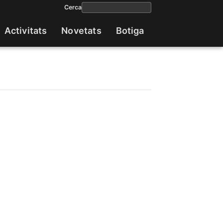
Cerca
Activitats
Novetats
Botiga
Navega
princip