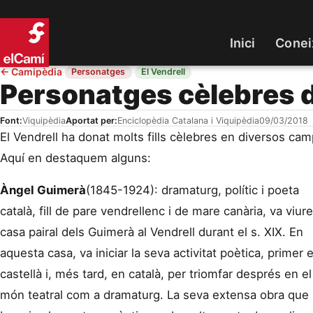
Inici
Conei
←
Camipèdia
·
·
Personatges
El Vendrell
Personatges cèlebres d
Font:
Viquipèdia
Aportat per:
Enciclopèdia Catalana i Viquipèdia
09/03/2018
El Vendrell ha donat molts fills cèlebres en diversos cam
Aquí en destaquem alguns:
Àngel Guimerà
(1845-1924): dramaturg, polític i poeta
català, fill de pare vendrellenc i de mare canària, va viure
casa pairal dels Guimerà al Vendrell durant el s. XIX. En
aquesta casa, va iniciar la seva activitat poètica, primer 
castellà i, més tard, en català, per triomfar després en el
món teatral com a dramaturg. La seva extensa obra que