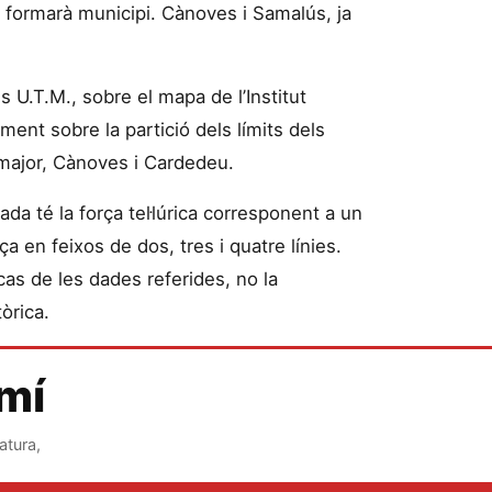
 formarà municipi. Cànoves i Samalús, ja
U.T.M., sobre el mapa de l’Institut
ment sobre la partició dels límits dels
lamajor, Cànoves i Cardedeu.
a té la força tel·lúrica corresponent a un
ça en feixos de dos, tres i quatre línies.
cas de les dades referides, no la
òrica.
amí
atura,