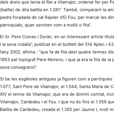
dels drets que tenia el Rei a Vilamajor, ordenat fer per Pe
(batlle) de dita batllia en 1.281”. També, comparant-la am
pedra foradada de cal Rajoler d’El Fou, per marcar les di
parroquials, quan serviren com a molló o fita”.
El Sr. Pere Comas i Duràn, en un interessant article titu
i la seva rodalia”, publicat en el butlletí del 51é Aplec 
l’any 2002, afirma : “que fa de fita desl quatre termes d’en
1853 pel topògraf Pere Moreno, i que ja era la fita de la
seva consagració”.
Si be les esglèsies antigues ja figuren com a parròquie
1.077, Sant Pere de Vilamajor, el 1.044, Santa Maria de C
XIV el terme de Vilamajor, que era de domini comtal, inc
Vilamajor, Cardedeu i el Fou. I que no és fins el 1.559 que
Batllia de Cardedeu, creada el 1.265 per Jaume I, molt m