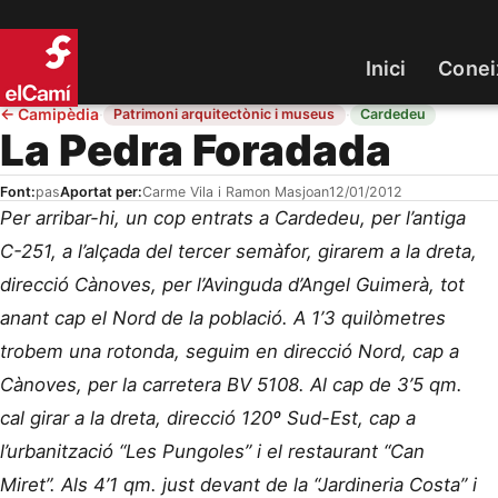
Inici
Conei
←
Camipèdia
·
·
Patrimoni arquitectònic i museus
Cardedeu
La Pedra Foradada
Font:
pas
Aportat per:
Carme Vila i Ramon Masjoan
12/01/2012
Per arribar-hi, un cop entrats a Cardedeu, per l’antiga
C-251, a l’alçada del tercer semàfor, girarem a la dreta,
direcció Cànoves, per l’Avinguda d’Angel Guimerà, tot
anant cap el Nord de la població. A 1’3 quilòmetres
trobem una rotonda, seguim en direcció Nord, cap a
Cànoves, per la carretera BV 5108. Al cap de 3’5 qm.
cal girar a la dreta, direcció 120º Sud-Est, cap a
l’urbanització “Les Pungoles” i el restaurant “Can
Miret”. Als 4’1 qm. just devant de la “Jardineria Costa” i