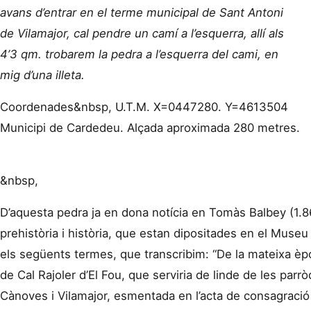
avans d’entrar en el terme municipal de Sant Antoni
de Vilamajor, cal pendre un camí a l’esquerra, allí als
4’3 qm. trobarem la pedra a l’esquerra del cami, en
mig d’una illeta.
Coordenades&nbsp, U.T.M. X=0447280. Y=4613504
Municipi de Cardedeu. Alçada aproximada 280 metres.
&nbsp,
D’aquesta pedra ja en dona notícia en Tomàs Balbey (1.8
prehistòria i història, que estan dipositades en el Mus
els següents termes, que transcribim: “De la mateixa è
de Cal Rajoler d’El Fou, que serviria de linde de les parrò
Cànoves i Vilamajor, esmentada en l’acta de consagració 