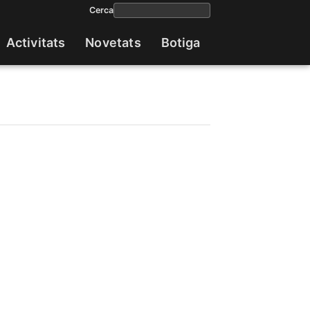
Cerca
Activitats
Novetats
Botiga
Navega
princip