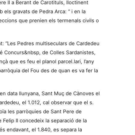
re II a Berant de Carotituls, lloctinent
b els gravats de Pedra Arca: “ i en la
reccions que prenien els termenals civils o
lat: “Les Pedres multiseculars de Cardedeu
i 43é Concurs&nbsp, de Colles Sardanistes,
çà que es feu el planol parcel.lari, l’any
 parròquia del Fou des de quan es va fer la
s en data llunyana, Sant Muç de Cànoves el
ardedeu, el 1.012, cal observar que el s.
loïa les parròquies de Sant Pere de
 Felip II concedeix la separació de la
és endavant, el 1.840, es separa la