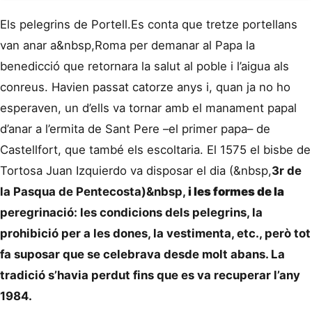
Els pelegrins de Portell.
Es conta que tretze portellans
van anar a&nbsp,
Roma per demanar al Papa la
benedicció que retornara la salut al poble i l’aigua als
conreus. Havien passat catorze anys i, quan ja no ho
esperaven, un d’ells va tornar amb el manament papal
d’anar a l’ermita de Sant Pere –el primer papa– de
Castellfort, que també els escoltaria. El 1575 el bisbe de
Tortosa Juan Izquierdo va disposar el dia (&nbsp,
3r de
la Pasqua de Pentecosta
)&nbsp,
i les formes de la
peregrinació: les condicions dels pelegrins, la
prohibició per a les dones, la vestimenta, etc., però tot
fa suposar que se celebrava desde molt abans. La
tradició s’havia perdut fins que es va recuperar l’any
1984.