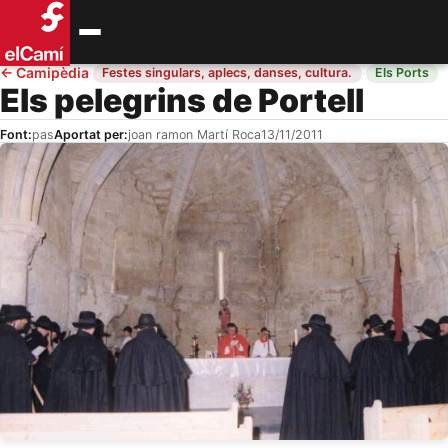
←
Camipèdia
·
·
Festes singulars, aplecs, danses, cultura.
Els Ports
Els pelegrins de Portell
Font:
pas
Aportat per:
joan ramon Martí Roca
13/11/2011