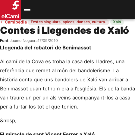
←
Camipèdia
·
·
Festes singulars, aplecs, danses, cultura.
Xaló
Contes i Llegendes de Xaló
Font:
Jaume Noguera
17/09/2010
Llegenda del robatori de Benimassot
Al camí de la Cova es troba la casa dels Lladres, una
referència que remet al món del bandolerisme. La
història conta que uns bandolers de Xaló van arribar a
Benimassot quan tothom era a l’església. Els de la banda
van traure un per un als veïns acompanyant-los a casa
per a furtar-los tot el que tenien.
&nbsp,
El miracle de sant Vicent Ferrer a Xaló