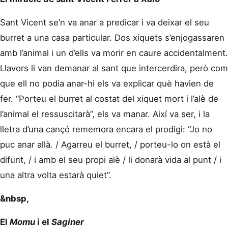
Sant Vicent se’n va anar a predicar i va deixar el seu
burret a una casa particular. Dos xiquets s’enjogassaren
amb l’animal i un d’ells va morir en caure accidentalment.
Llavors li van demanar al sant que intercerdira, però com
que ell no podia anar-hi els va explicar què havien de
fer. “Porteu el burret al costat del xiquet mort i l’alè de
l’animal el ressuscitarà”, els va manar. Així va ser, i la
lletra d’una cançó rememora encara el prodigi: “Jo no
puc anar allà. / Agarreu el burret, / porteu-lo on està el
difunt, / i amb el seu propi alè / li donarà vida al punt / i
una altra volta estarà quiet”.
&nbsp,
El
Momu
i el
Saginer