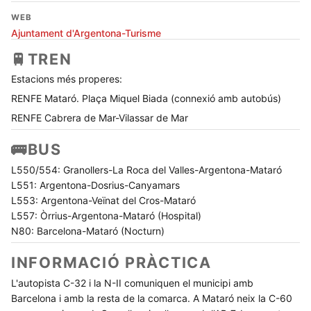
WEB
Ajuntament d'Argentona-Turisme
🚆
TREN
Estacions més properes:
RENFE Mataró. Plaça Miquel Biada (connexió amb autobús)
RENFE Cabrera de Mar-Vilassar de Mar
🚌
BUS
L550/554: Granollers-La Roca del Valles-Argentona-Mataró
L551: Argentona-Dosrius-Canyamars
L553: Argentona-Veïnat del Cros-Mataró
L557: Òrrius-Argentona-Mataró (Hospital)
N80: Barcelona-Mataró (Nocturn)
INFORMACIÓ PRÀCTICA
L'autopista C-32 i la N-II comuniquen el municipi amb
Barcelona i amb la resta de la comarca. A Mataró neix la C-60