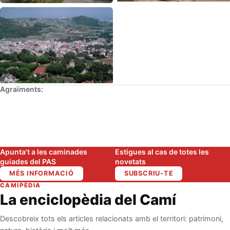
Agraïments:
Apunta't a les caminades
Estigues al cas de totes les
guiades del PAS
novetats
MÉS INFORMACIÓ
SUBSCRIU-TE
CAMIPÈDIA
La enciclopèdia del Camí
Descobreix tots els articles relacionats amb el territori: patrimoni,