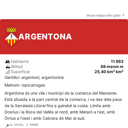
Veure mapa més gran ↗
ARGENTONA
👥
Habitants
11.963
⛰️
Altitud
88 msnm m
📐
Superfície
25,40 km² km²
Gentilici: argentoní, argentonina
Malnom: repicatruges
Argentona és una vila i municipi de la comarca del Maresme.
Està situada a la part central de la comarca, i va des dels peus
de la Serralada Litoral fins a gairebé la costa. Limita amb
Dosrius i la Roca del Vallès al nord, amb Mataró a l'est, amb
Òrrius a l'oest i amb Cabrera de Mar al sud.
41.55320, 2.40085
📍