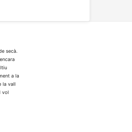
 de secà.
 encara
ltiu
ment a la
 la vall
 vol