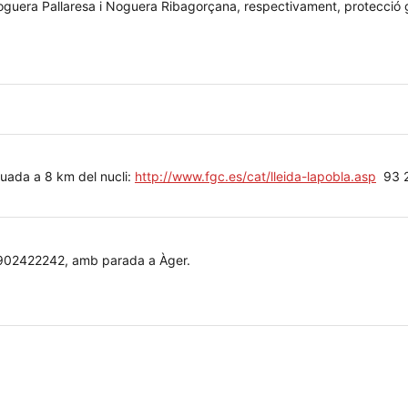
s Noguera Pallaresa i Noguera Ribagorçana, respectivament, protecció
ituada a 8 km del nucli:
http://www.fgc.es/cat/lleida-lapobla.asp
93 2
02422242, amb parada a Àger.