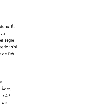
cions. És
 va
el segle
terior s’hi
re de Déu
'n
'Àger.
de 4,5
i del