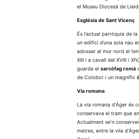
el Museu Diocesà de Lleida
Església de Sant Vicenç
És l’actual parròquia de la 
un edifici d’una sola nau 
adossar al mur nord el te
XIII i a cavall del XVIII i X
guarda el
sarcòfag romà
d
de Colobor i un magnífic
Via romana
La via romana d'Àger és 
conservava el tram que ana
Actualment se'n conserven
metres, entre la vila d'Àger 