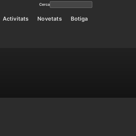
Cerca
Activitats
Novetats
Botiga
Navega
princip