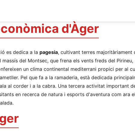
 econòmica d'Àger
ció es dedica a la
pagesia
, cultivant terres majoritàriament
l massís del Montsec, que frena els vents freds del Pirineu,
nfereixen un clima continental mediterrani propici per al cu
i ametller. Pel que fa a la ramaderia, està dedicada principal
cala al corder i a la cabra. Una tercera activitat important de
itants en recerca de natura i esports d'aventura com ara el
calada.
Àger