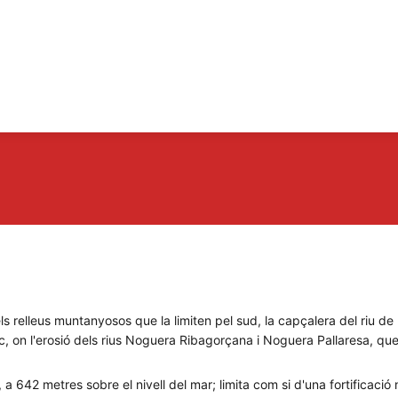
 els relleus muntanyosos que la limiten pel sud, la capçalera del riu d
c, on l'erosió dels rius Noguera Ribagorçana i Noguera Pallaresa, que
a 642 metres sobre el nivell del mar; limita com si d'una fortificació n