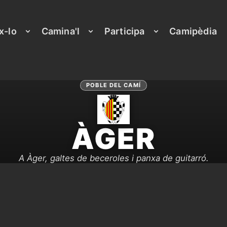
x-lo
Camina'l
Participa
Camipèdia
POBLE DEL CAMÍ
ÀGER
A Àger, galtes de beceroles i panxa de guitarró.