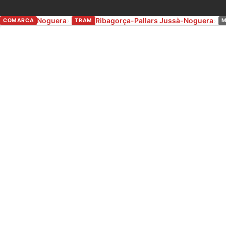
Noguera
Ribagorça-Pallars Jussà-Noguera
COMARCA
TRAM
M