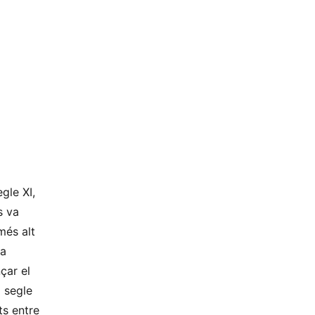
gle XI,
s va
més alt
la
çar el
l segle
ts entre