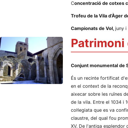
C
oncentració de cotxes c
Trofeu de la Vila d’Àger de
Campionats de Vol,
juny i
Patrimoni
Conjunt monumental de San
És un recinte fortificat d'e
en el context de la reconqu
aixecar sobre les ruïnes de
de la vila. Entre el 1034 i 
col·legiata que es va conf
claustre, del qual fou pro
XV. De l'antiga esplendor 