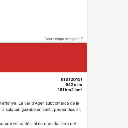
Veure mapa més gran ↗
613 (2015)
642 m m
161 km2 km²
e Farfanya. La vall d'Àger, subcomarca de la
 la solquen gairebé en sentit perpendicular,
atural es tractés, al nord per la serra del