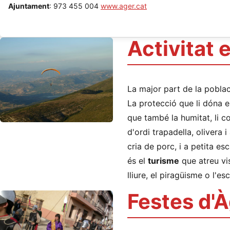
Ajuntament
: 973 455 004
www.ager.cat
Activitat
La major part de la pobla
La protecció que li dóna e
que també la humitat, li co
d'ordi trapadella, olivera 
cria de porc, i a petita es
és el
turisme
que atreu vis
lliure, el piragüisme o l'es
Festes d'