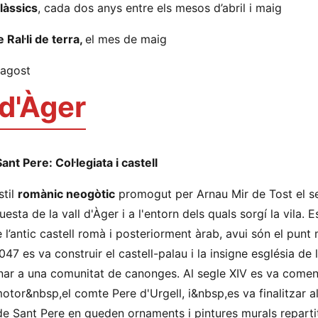
làssics
, cada dos anys entre els mesos d’abril i maig
 Ral·li de terra,
el mes de maig
 agost
 d'Àger
t Pere: Col·legiata i castell
stil
romànic neogòtic
promogut per Arnau Mir de Tost el se
esta de la vall d'Àger i a l'entorn dels quals sorgí la vila. E
 l’antic castell romà i posteriorment àrab, avui són el punt 
1047 es va construir el castell-palau i la insigne església de 
inar a una comunitat de canonges. Al segle XIV es va comen
motor&nbsp,el comte Pere d'Urgell, i&nbsp,es va finalitzar a
de Sant Pere en queden ornaments i pintures murals reparti