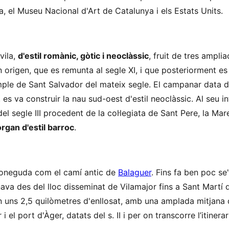
, el Museu Nacional d'Art de Catalunya i els Estats Units.
vila,
d'estil romànic, gòtic i neoclàssic
, fruit de tres amplia
en origen, que es remunta al segle XI, i que posteriorment es
mple de Sant Salvador del mateix segle. El campanar data d
IV, es va construir la nau sud-oest d'estil neoclàssic. Al seu in
el segle III procedent de la col·legiata de Sant Pere, la Ma
òrgan d'estil barroc
.
coneguda com el camí antic de
Balaguer
. Fins fa ben poc se
va des del lloc disseminat de Vilamajor fins a Sant Martí d
 uns 2,5 quilòmetres d'enllosat, amb una amplada mitjana 
i el port d'Àger, datats del s. II i per on transcorre l’itinerar