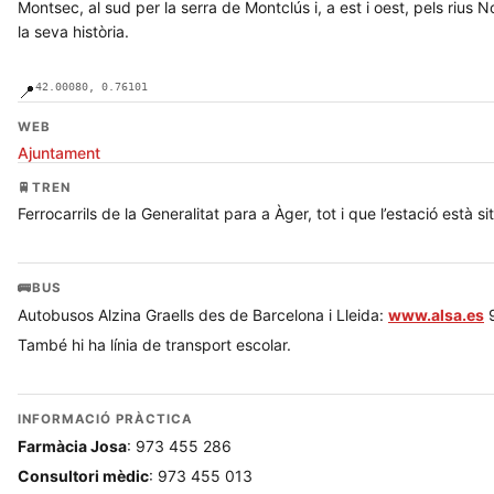
Montsec, al sud per la serra de Montclús i, a est i oest, pels riu
la seva història.
42.00080, 0.76101
📍
WEB
Ajuntament
🚆
TREN
Ferrocarrils de la Generalitat para a Àger, tot i que l’estació està s
🚌
BUS
Autobusos Alzina Graells des de Barcelona i Lleida:
www.alsa.es
9
També hi ha línia de transport escolar.
INFORMACIÓ PRÀCTICA
Farmàcia Josa
: 973 455 286
Consultori mèdic
: 973 455 013