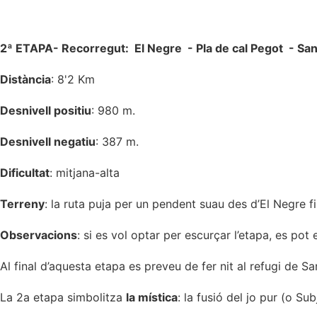
2ª ETAPA- Recorregut: El Negre - Pla de cal Pegot - Sa
Distància
: 8'2 Km
Desnivell positiu
: 980 m.
Desnivell negatiu
: 387 m.
Dificultat
: mitjana-alta
Terreny
: la ruta puja per un pendent suau des d’El Negre f
Observacions
: si es vol optar per escurçar l’etapa, es po
Al final d’aquesta etapa es preveu de fer nit al refugi de S
La 2a etapa simbolitza
la mística
: la fusió del jo pur (o S