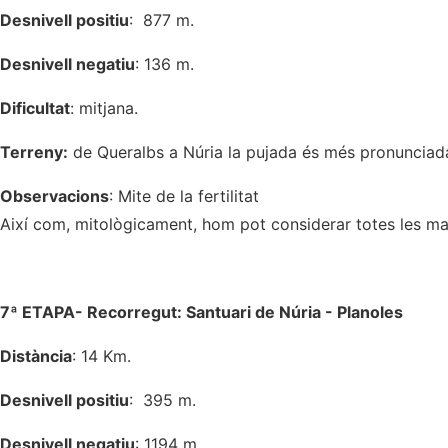
Desnivell positiu
: 877 m.
Desnivell negatiu
: 136 m.
Dificultat
: mitjana.
Terreny:
de Queralbs a Núria la pujada és més pronunciad
Observacions
: Mite de la fertilitat
Així com, mitològicament, hom pot considerar totes les mared
7ª ETAPA- Recorregut: Santuari de Núria - Planoles
Distància
: 14 Km.
Desnivell positiu
: 395 m.
Desnivell negatiu
: 1194 m.