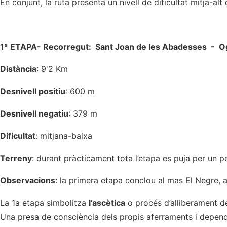
En conjunt, la ruta presenta un nivell de dificultat mitjà-al
1ª ETAPA- Recorregut: Sant Joan de les Abadesses - O
Distància
: 9'2 Km
Desnivell positiu
: 600 m
Desnivell negatiu
: 379 m
Dificultat
: mitjana-baixa
Terreny
: durant pràcticament tota l’etapa es puja per un 
Observacions
: la primera etapa conclou al mas El Negre, a
La 1a etapa simbolitza
l’ascètica
o procés d’alliberament de
Una presa de consciència dels propis aferraments i dependè