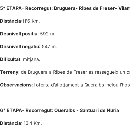
5ª ETAPA- Recorregut: Bruguera- Ribes de Freser- Vila
Distància
:11'6 Km.
Desnivell positiu
: 592 m.
Desnivell negatiu
: 547 m.
Dificultat
: mitjana.
Terreny
: de Bruguera a Ribes de Freser es ressegueix un ca
Observacions
: l’oferta d’allotjament a Queralbs inclou l’ho
6ª ETAPA- Recorregut: Queralbs - Santuari de Núria
Distància
: 13'4 Km.