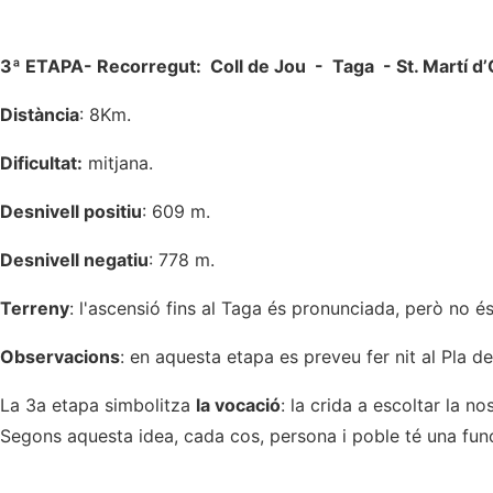
3ª ETAPA- Recorregut: Coll de Jou - Taga - St. Martí d’
Distància
: 8Km.
Dificultat:
mitjana.
Desnivell positiu
: 609 m.
Desnivell negatiu
: 778 m.
Terreny
: l'ascensió fins al Taga és pronunciada, però no 
Observacions
: en aquesta etapa es preveu fer nit al Pla d
La 3a etapa simbolitza
la vocació
: la crida a escoltar la n
Segons aquesta idea, cada cos, persona i poble té una funci