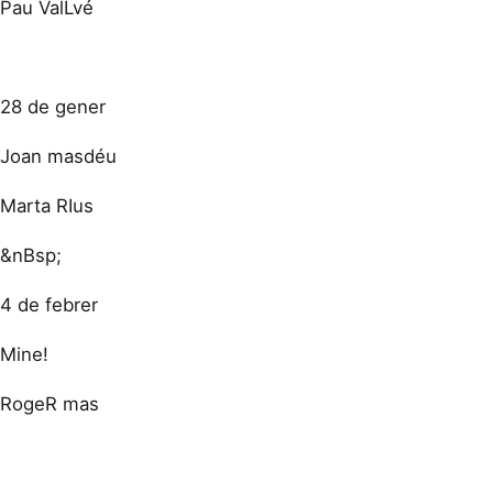
Pau ValLvé
28 de gener
Joan masdéu
Marta RIus
&nBsp;
4 de febrer
Mine!
RogeR mas