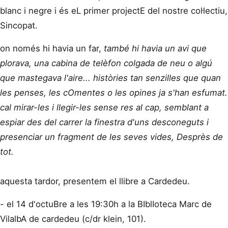
blanc i negre i és eL primer projectE del nostre col·lectiu,
Sincopat.
on només hi havia un far,
també hi havia un avi que
plorava, una cabina de telèfon colgada de neu o algú
que mastegava l'aire... històries tan senzilles que quan
les penses, les cOmentes o les opines ja s'han esfumat.
cal mirar-les i llegir-les sense res al cap, semblant a
espiar des del carrer la finestra d'uns desconeguts i
presenciar un fragment de les seves vides, Desprès de
tot.
aquesta tardor, presentem el llibre a Cardedeu.
- el 14 d'octuBre a les 19:30h a la BIblIoteca Marc de
VilalbA de cardedeu (c/dr klein, 101).