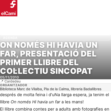
AGENDA
ON NOMÉS HI HAVIA UN
FAR, PRESENTACIÓ DEL
PRIMER LLIBRE DEL
COL·LECTIU SINCOPAT
05/11/2010
Cardedeu
ORGANITZADOR
Biblioteca Marc de Vilalba, Pla de la Calma, llibreria Badallibres
després de molta feina i d'uNa llarga espera, ja tenim el
llibre
On només Hi havia un far
a les mans!
El llibre combina contes per a adults amb fotografies en