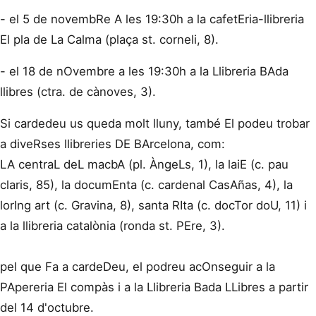
- el 5 de novembRe A les 19:30h a la cafetEria-llibreria
El pla de La Calma (plaça st. corneli, 8).
- el 18 de nOvembre a les 19:30h a la Llibreria BAda
llibres (ctra. de cànoves, 3).
Si cardedeu us queda molt lluny, també El podeu trobar
a diveRses llibreries DE BArcelona, com:
LA centraL deL macbA (pl. ÀngeLs, 1), la laiE (c. pau
claris, 85), la documEnta (c. cardenal CasAñas, 4), la
lorIng art (c. Gravina, 8), santa RIta (c. docTor doU, 11) i
a la llibreria catalònia (ronda st. PEre, 3).
pel que Fa a cardeDeu, el podreu acOnseguir a la
PApereria El compàs i a la Llibreria Bada LLibres a partir
del 14 d'octubre.