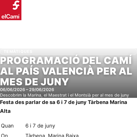
TEMÀTIQUES
PROGRAMACIÓ DEL CAMÍ
AL PAÍS VALENCIÀ PER AL
MES DE JUNY
06/06/2026
–
29/06/2026
Descobrim la Marina, el Maestrat i el Montsià per al mes de juny
Festa des parlar de sa 6 i 7 de juny Tàrbena Marina
Alta
Quan
6 i 7 de juny
On
Tàrbena Marina Baixa