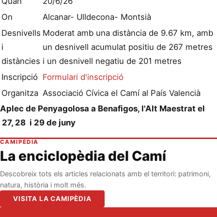
Quan
20/6/26
On
Alcanar- Ulldecona- Montsià
Desnivells
Moderat amb una distància de 9.67 km, amb
i
un desnivell acumulat positiu de 267 metres
distàncies
i un desnivell negatiu de 201 metres
Inscripció
Formulari d'inscripció
Organitza
Associació Cívica el Camí al País Valencià
Aplec de Penyagolosa a Benafigos, l'Alt Maestrat el
27, 28 i 29 de juny
CAMIPÈDIA
La enciclopèdia del Camí
Descobreix tots els articles relacionats amb el territori: patrimoni,
natura, història i molt més.
VISITA LA CAMIPÈDIA