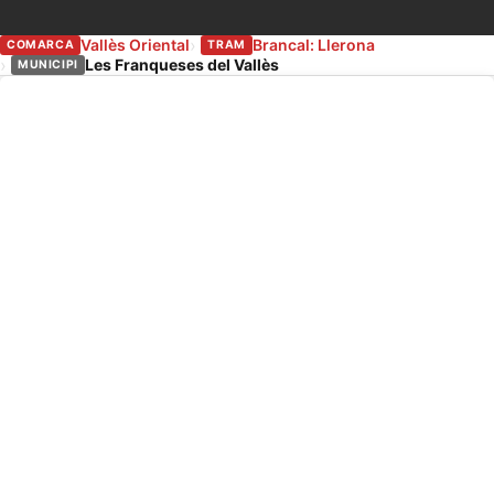
Vallès Oriental
Brancal: Llerona
COMARCA
TRAM
Les Franqueses del Vallès
MUNICIPI