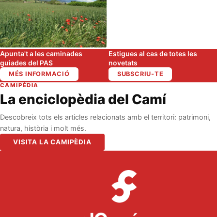
Apunta't a les caminades
Estigues al cas de totes les
guiades del PAS
novetats
MÉS INFORMACIÓ
SUBSCRIU-TE
CAMIPÈDIA
La enciclopèdia del Camí
Descobreix tots els articles relacionats amb el territori: patrimoni,
natura, història i molt més.
VISITA LA CAMIPÈDIA