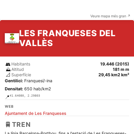
Veure mapa més gran ↗
LES FRANQUESES DEL
VALLÈS
👥
Habitants
19.446 (2015)
⛰️
Altitud
181 m m
📐
Superfície
29,45 km2 km²
Gentilici:
Franquesí/-ina
Densitat:
650 hab/km2
41.64080, 2.29803
📍
WEB
Ajuntament de Les Franqueses
🚆
TREN
La línia Barcelona-Portbou, fins a l'estació de Les Franqueses-