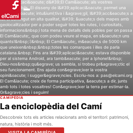
l&#39;aplicaci&oacute; d&#39;El Cam&iacute; als vostres
m&ograve;bils. El disseny de l&#39;aplicaci&oacute; permet una
navegaci&oacute; intu&iuml;tiva i &agrave;gil, l&#39;acc&eacute;s a
tot el contingut en alta qualitat, l&#39; &uacute;s dels mapes amb
geolocalitzador per a poder seguir totes les rutes, i curiositats,
informacions&nbsp;i tota mena de detalls dels pobles per on passa
El Cam&iacute;, que com podeu veure al mapa, en s&oacute;n uns
quants!&nbsp;:)&nbsp; El Cam&iacute;, m&eacute;s de 5000 km
que uneixen&nbsp;&nbsp;totes les comarques i illes de parla
catalana.&nbsp; Fins ara l&#39;aplicaci&oacute; estava disponible
per al sistema Android, ara tamb&eacute; per a Iphone!&nbsp;
Dieu-nos&nbsp;qu&egrave; us sembla, si trobeu pr&agrave;ctic el
seu funcionament. Ens ajuda con&egrave;ixer la vostra
opini&oacute; i sugger&egrave;ncies. Escriu-nos a:
pas@elcami.org
El Cam&iacute; creix de forma participativa, &eacute;s a dir, junts
amb tots i totes vosaltres! Con&egrave;ixer la terra per estimar-la.
Gr&agrave;cies i seguim!
CAMIPÈDIA
La enciclopèdia del Camí
Descobreix tots els articles relacionats amb el territori: patrimoni,
natura, història i molt més.
VISITA LA CAMIPÈDIA